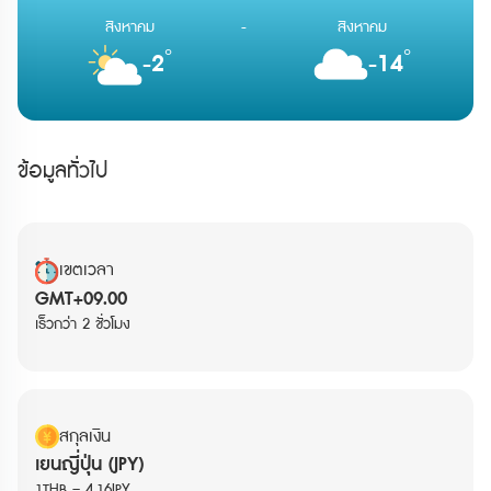
สิงหาคม
-
สิงหาคม
°
°
-2
-14
ข้อมูลทั่วไป
เขตเวลา
GMT+09.00
เร็วกว่า 2 ชั่วโมง
สกุลเงิน
เยนญี่ปุ่น (JPY)
1THB = 4.16JPY