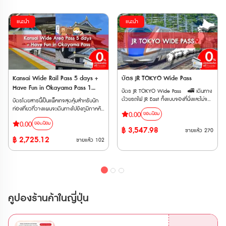
แนะนำ
แนะนำ
Kansai Wide Rail Pass 5 days +
บัตร JR TOKYO Wide Pass
Have Fun in Okayama Pass 1
บัตร JR TOKYO Wide Pass 🚅 เดินทาง
week Free Pass
ด้วยรถไฟ JR East ทั้งแบบจองที่นั่งและไม่จอง
บัตรโดยสารนี้เป็นแพ็คเกจสุดคุ้มสำหรับนัก
ที่นั่ง ประเภท Local, Rapid, Limited
ท่องเที่ยวที่วางแผนจะเดินทางไปยังภูมิภาคคัน
0.00
ยอดนิยม
Express, Shinkansen ได้ไม่จำกัดเที่ยว
ไซและโอกายามะในประเทศญี่ปุ่น (ตั๋วสำหรับ
0.00
ภายใน 3 วันติดต่อกัน 🚅 ครอบคลุมรถไฟ
ยอดนิยม
ผู้ใหญ่ อายุ 12 ปีขึ้นไป) โดยประกอบด้วย
฿
3,547.98
ขายแล้ว
270
เอกชนหลายสาย เช่น Fujikyu Railway, Izu
บัตรโดยสาร 2 แบบ ได้แก่ • Kansai
฿
2,725.12
Kyuko, Rinkai Line, Tokyo Monorail,
ขายแล้ว
102
Wide Area 5 Days : เป็นบัตรโดยสาร
Joshin Dentetsu และ New Shuttle 🚅
รถไฟ JR ที่ให้คุณเดินทางได้อย่างอิสระในพื้นที่
ใช้ได้กับรถไฟด่วนพิเศษสายร่วม JR และ
คันไซ เป็นเวลา 5 วัน สามารถนั่งรถไฟสาย
Tobu ไม่ว่าจะเป็น Nikkō, SPACIA Nikkō,
ต่างๆ รวมถึงรถไฟชินคันเซ็นได้แบบไม่จำกัด
Kinugawa และ SPACIA Kinugawa ตั๋ว
• Have Fun in OKAYAMA Pass (1
E-Ticket สามารถใช้งานได้ภายใน 3 เดือน
Week) : เป็นบัตรที่ให้คุณเข้าชมสถานที่ท่อง
นับจากวันที่ซื้อ และตั๋วจะจัดส่งให้ทาง Email
เที่ยวต่างๆ ในจังหวัดโอกายามะได้ฟรี
คูปองร้านค้าในญี่ปุ่น
เมื่อทำการสั่งซื้อสำเร็จ 🚄รถไฟที่
สามารถเข้าชมสถานที่ท่องเที่ยวได้ 3 สถานที่
สามารถใช้ได้ • รถไฟสาย JR EAST •
โดยมีระยะเวลาการใช้งาน 7 วัน หลังจากการ
รถไฟสาย Tokyo Monorail • รถไฟสาย
เข้าใช้ครั้งแรก (ตั๋ว Have Fun in Okayama
Izu Kyuko • รถไฟสาย Fujikyu Railway •
: ตั๋วมีอายุ 270 วัน นับจากวันที่สั่งซื้อ)