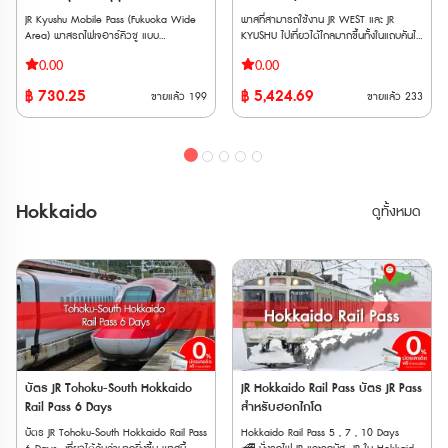
รถไฟ Tobu ไม่ว่าจะเป็น Nikkō, SPACIA
City (Temporary Closure) Attractions
City (Temporary Closure) Attractions
ซันโย, ซันอิน และคิวชูตอนเหนือ 7
Nikkō, Kinugawa และ SPACIA Kinugawa
JR Kyushu Mobile Pass (Fukuoka Wide
พาสที่สามารถใช้งาน JR WEST และ JR
Ride 3 6. Nonotori Coupon JPY3000
Ride 3 6. Nonotori Coupon JPY3000
วัน
ข้อจำกัด * ไม่สามารถใช้ JR TOKYO
Area) พาสรถไฟเจอาร์คิวชู แบบ
KYUSHU ไปเที่ยวได้ไกลมากขึ้นทั้งในแถบคันไซ
7. SMALL WORLDS TOKYO Admission
7. SMALL WORLDS TOKYO Admission
Wide Pass กับรถไฟสาย Tokaido
อิเล็กทรอนิกส์ สำหรับเที่ยวรอบฟุกุโอกะ โคคุ
และถึงเกาะคิวชูเหนือ เพิ่มเส้นทางมากกว่าเดิม
Tickets ตรวจสอบรายชื่อสถานที่ที่เข้า
Tickets ตรวจสอบรายชื่อสถานที่ที่เข้า
0.00
0.00
Shinkansen ได้ * ไม่สามารถใช้ได้กับรถไฟ
ระ โมจิโกะ คุรุเมะ ครบจบใน 2 วัน ● ไม่
ขึ้นรถไฟ JR ได้ไม่จำกัด จาก Osaka /
ร่วมเพิ่มเติม
ร่วมเพิ่มเติม
ใต้ดินใน Tokyo * หากใช้รถไฟ Gran Class,
ต้องต่อคิวแลกพาส ซื้อปุ๊ป กดใช้งานได้ทันที
Kyoto ไปยัง Sanyo / San’in และ Kyushu
ได้ที่ https://travelcontentsapp.com/en/have-
ได้ที่ https://travelcontentsapp.com/en/have
฿
730.25
฿
5,424.69
ขายแล้ว
199
ขายแล้ว
233
Green Car หรือรถไฟตู้นอน ต้องซื้อตั๋ว
● ไม่ต้องกลัวพาสหาย พาสอยู่ในโทรศัพท์
เหนือ **เวาเชอร์กระดาษ จัดส่งทาง EMS
fun-pass/tokyo/ Have Fun in
fun-pass/tokyo/ Have Fun in
ระบุที่นั่งแบบ Super Express เพิ่มเติม * การ
เราตลอดเวลา ● ขึ้นรถไฟด่วนพิเศษที่นั่ง
ภายใน 3 วันทำการ** **ตั๋ว JR สามารถสั่ง
Tohoku Pass (สามารถเลือกเข้าชมได้ 3
Tohoku Pass (สามารถเลือกเข้าชมได้ 3
โดยสาร Fujisan Express, Fujisan View
Non-Reserved Seat ในพื้นที่ที่กำหนด ไม่
ซื้อล่วงหน้าก่อนเดินทางได้ 90 วัน เนื่องจาก
สถานที่ ) 1. Michinoku Date Masamune
สถานที่ ) 1. Michinoku Date Masamune
Express และ Fuji Tozan Densha ต้องเสีย
จำกัดรอบ ตั๋ว E-Ticket ส่งให้ทางอีเมล
ต้องนำ Voucher JR ไปแลกตั๋วจริงที่ญี่ปุ่น
Historical Museum ＆ Matsushima Trick
Historical Museum ＆ Matsushima Trick
ค่าใช้จ่ายเพิ่มเติม * GALA Yuzawa Station
ทันทีหลังซื้อ สามารถเปิดใช้งานภายใน 30
ภายในไม่เกิน 90 วัน
Art Special Exhibition Combined
Art Special Exhibition Combined
ใช้ได้เฉพาะช่วงที่ GALA Yuzawa Snow
วัน นับจากวันสั่งซื้อ **ต้องระบุวันใช้งานและ
Admission Ticket + 2 Grilled Oysters Set
Admission Ticket + 2 Grilled Oysters Set
Resort เปิดให้บริการ * ไม่สามารถใช้พาสกับ
ไม่สามารถเปลี่ยนแปลงได้** ระยะเวลาการ
2. Kakiya Fry Tei Matsushima
2. Kakiya Fry Tei Matsushima
Hokkaido
ดูทั้งหมด
รถบัส JR ได้ 💺การจองที่นั่ง * หากใช้ที่
ใช้งาน: 2 วันติดต่อกัน เงื่อนไขการใช้งาน:
Indulgence Set(Bomb Oyster
Indulgence Set(Bomb Oyster
นั่งสำรองบน Shinkansen หรือ limited
1. ผู้ถือบัตรต้องแสดงหนังสือเดินทางเมื่อเจ้า
Fry+Large Oyster Fry Skewer+Salted
Fry+Large Oyster Fry Skewer+Salted
express ต้องมีตั๋วจองที่นั่งแยกต่างหาก *
หน้าที่ขอในระหว่างการใช้พาส 2. ตั๋วนี้
Lemon Soda) 3. Matsushima
Lemon Soda) 3. Matsushima
บางขบวนมีเฉพาะที่นั่งแบบจองเท่านั้น และไม่
สามารถใช้ได้สำหรับที่นั่งไม่สำรองของรถ
Kamaboko Honpo Hand-grilled
Kamaboko Honpo Hand-grilled
สามารถจองบนขบวนได้ ต้องจองล่วงหน้าที่
ด่วนและรถท้องถิ่นที่ดำเนินการโดย JR
Sasakamaboko fishcake experience (1
Sasakamaboko fishcake experience (1
เคาน์เตอร์ให้บริการ * สามารถทำการจองที่
Kyushu ในพื้นที่ที่กำหนดเท่านั้น (ไม่รวม
piece),seaweed rice crackers × 2 bags
piece),seaweed rice crackers × 2 bags
นั่งล่วงได้ที่ เครื่องจำหน่ายตั๋วอัตโนมัติและ
Kyushu Shinkansen และ Sanyo
4. Matsushima Sightseeing
4. Matsushima Sightseeing
เคาน์เตอร์บริการ * สามารถจองที่ล่วงหน้า
Shinkansen) 3. ไม่สามารถใช้บริการของ
Boat「NIOMARU Course」 1,500-yen
Boat「NIOMARU Course」 1,500-yen
ออนไลน์ได้ที่ "JR-EAST Train Reservation"
รถไฟนอก JR (เช่น Fukuoka City Subway)
boarding ticket 5. Zuiganji Admission
boarding ticket 5. Zuiganji Admission
📱วิธีการใช้งาน * นำเวาเชอร์พร้อม
4. หากผู้ถือบัตรนั่งที่นั่งสำรอง (Reserved
Fee & Original Clear File Set คำ
Fee & Original Clear File Set คำ
หนังสือเดินทางตัวสจริงของผู้ใช้งานทุกคน
Seat) หรือใน Green car ผู้ถือบัตรจะต้อง
แนะนำเพิ่มเติมในการตรวจสอบ: 1. การดู
แนะนำเพิ่มเติมในการตรวจสอบ: 1. การดู
ไปรับพาสตัวจริงที่เคาน์เตอร์ JR (ตรวจสอบ
ชำระค่าใช้จ่ายเพิ่มเติมสามารถ 5. ผู้ถือบัตร
บัตร JR Tohoku-South Hokkaido
JR Hokkaido Rail Pass บัตร JR Pass
รายละเอียด: คลิกที่ชื่อสถานที่นั้นๆ เพื่อดู
รายละเอียด: คลิกที่ชื่อสถานที่นั้นๆ เพื่อดู
สถานที่แลกพาส JR East Pass (Tohoku
จะต้องชำระค่าใช้จ่ายที่เกิดขึ้นจากการเดิน
Rail Pass 6 Days
สำหรับฮอกไกโด
ข้อมูลสำคัญ เช่น: ⌚ เวลาทำการ (Business
ข้อมูลสำคัญ เช่น: ⌚ เวลาทำการ (Business
Area)) * ต้องระบุวันที่เริ่มใช้งานภายใน 1
ทางออกนอกพื้นที่ที่กำหนด
Hours): บางสถานที่อาจมีเวลาเปิด-ปิดไม่เท่า
Hours): บางสถานที่อาจมีเวลาเปิด-ปิดไม่เท่า
บัตร JR Tohoku-South Hokkaido Rail Pass
Hokkaido Rail Pass 5 , 7 , 10 Days
เดือนขณะที่แลกรับพาสจริง และไม่สามารถ
กันในแต่ละวัน 🗓 วันหยุดประจำ (Public
กันในแต่ละวัน 🗓 วันหยุดประจำ (Public