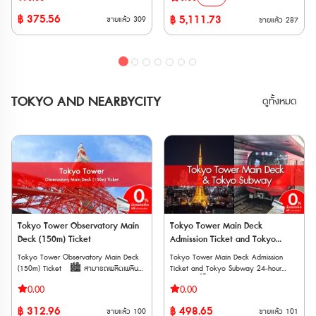
รถไฟวิ่งตรงจาก Kansai-airport ไปยังสถานี
ของญี่ปุ่น” เป็นเส้นทางทะลุผ่านเขาทาเตยามะ
฿
375.56
฿
5,111.73
ขายแล้ว
309
ขายแล้ว
287
ในเมืองต่างๆ ใน Kansai ไม่ว่าจะเป็น Tennoji
แอลป์ญี่ปุ่นอันยิ่งใหญ่ สูงจากระดับน้ำทะเล
, Shin-Osaka , Kyoto , Kobe , Nara
2,400 เมตร ที่สามารถข้ามผ่านจากจังหวัด
เวาเชอร์อิเล็กทรอนิก (E-Voucher) จัดส่ง
โทยาม่า (Toyama) ไปจังหวัดนากาโน่
ทาง Email หลังการสั่งซื้อ ต้องนำเวาเชอร์ไป
(Nagano) โดยการนั่งยานพาหนะชนิดต่างๆ
รับตั๋วจริงที่สถานีรถไฟ Kansai
ซึ่งจะทำให้การท่องเที่ยวในครั้งนี้สนุกสนานได้
Airport ภายใน 90 วันหลังจากวันที่ซื้อ
ไม่ลืมเลือน **ตั๋ว JR สามารถสั่งซื้อล่วง
อายุการใช้งาน *สามารถใช้งานได้ 90 วันนับ
หน้าก่อนเดินทางได้ 90 วัน เนื่องจากต้องนำ
TOKYO AND NEARBYCITY
ดูทั้งหมด
จากวันที่ยืนยันการจอง และจะหมดอายุเวลา
Voucher JR ไปแลกตั๋วจริงที่ญี่ปุ่นภายในไม่
23:59 น. ของวันถัดจากวันสุดท้าย ข้อ
เกิน 90 วัน **ตั๋วกระดาษ จัดส่งทาง EMS
กำหนดเกี่ยวกับผู้ใช้บริการ • ผู้ที่ต้องการใช้
ภายใน 3 วันทำการ ** ตั๋วจะจัดส่งเฉพาะวัน
ตั๋ว Discounted One-way Ticket จะต้อง
ทำการ (ไม่รวมวันหยุดนักขัตฤกษ์ วันศุกร์
ถือหนังสือเดินทางที่ออกโดยรัฐบาลต่าง
และวันเสาร์-อาทิตย์) ระยะเวลาจำหน่าย :
ประเทศ • ผู้ที่ต้องการใช้ตั๋ว Discounted
15 มีนาคม 2569 - 6 พฤศจิกายน 2569
One-way Ticket จะต้องเดินทางเข้าประเทศ
ระยะเวลาแลกบัตรพาส: 15 มีนาคม 2569 -
ญี่ปุ่นด้วยสถานภาพการพำนักระยะสั้น **ไม่
6 พฤศจิกายน 2569 ระยะเวลาการใช้บัตร
อนุญาตให้ลูกค้ารายบุคคลซื้อหรือแลก
พาส: 15 เมษายน 2569 - 10 พฤศจิกายน
เปลี่ยนตั๋วเดียวกันมากกว่าหนึ่งใบในช่วงเวลา
2569 การใช้งาน • สามารถใช้โดยสาร
การใช้งานเดียวกัน ข้อมูลเพิ่มเติม *
รถไฟของ JR ได้ไม่จำกัดตลอดเส้นทาง
นอกจากรถไฟ Haruka แล้ว คุณยังสามารถ
ยกเว้น Home Liner และ Shinkansenเดินทาง
Tokyo Tower Observatory Main
Tokyo Tower Main Deck
ใช้บริการรถไฟอื่น ๆ เช่น Special Rapid ,
ด้วย
Deck (150m) Ticket
Admission Ticket and Tokyo
Rapid และ Local trains ได้ (เฉพาะเส้นทาง
รถไฟ JR ระหว่าง Nagoya, Gero, Takayama, 
Subway (24,48,72 hour) Ticket
Tokyo Tower Observatory Main Deck
Tokyo Tower Main Deck Admission
Kobe , Nara ) * มีเพียงผู้ถือตั๋ว
ระหว่าง Shinano, Omachi, Matsutomo, Nagoy
(150m) Ticket 🏙️ สามารถเพลิดเพลิน
Ticket and Tokyo Subway 24-hour
Discounted One-way Ticket เท่านั้นที่จะ
• ใช้เดินทางภายใน Tateyama Kurobe
กับทิวทัศน์ขณะจิบชาสบาย ๆ หรือ
Ticket 🏙️ ชมวิวกรุง Tokyo จาก
สามารถใช้ตั๋ว Discounted One-way
Alpine Route โดยยานพาหนะต่างๆ ได้ไม่
0.00
0.00
เพลิดเพลินกับการช้อปปิ้งที่นั่น 🏙️ สัมผัส
Tokyo Tower สูงถึง 150 เมตร 🏙️
Ticket ได้ * หากตั๋วสูญหายหรือถูกขโมย
จำกัด(ระหว่าง Toyama-Tateyama-
ประสบการณ์สุดตื่นเต้นในการยืนบนพื้น
สามารถเดินทางด้วยรถไฟใต้ดินใน Tokyo
ทางบริษัทจะไม่สามารถออกให้ใหม่ได้ * จะมี
Murodo-Daikanbo-Kurobe Dam-
฿
312.96
฿
498.65
ขายแล้ว
100
ขายแล้ว
101
กระจกที่เรียกว่า “หน้าต่างสกายวอล์ค”
แบบไม่จำกัดเที่ยวแบบ 24, 48, 72 ชั่วโมง
การคิดค่าบริการเพิ่มเติมหากใช้รถไฟนอก
Shinano-Omachi) • สามารถนั่งรถไฟ