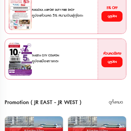
รถไฟสาย Joshin Dentetsu • รถไฟสาย
**ตั๋ว JR สามารถสั่งซื้อล่วงหน้าก่อนเดินทาง
Saitama New Urban Transit (Ōmiya -
ได้ 90 วัน เนื่องจากต้องนำ Voucher JR ไป
5% OFF
FUKUOKA AIRPORT DUTY FREE SHOP
the Railway Museum) • รถไฟสาย Tokyo
แลกตั๋วจริงที่ญี่ปุ่นภายในไม่เกิน 90 วัน
คูปองส่วนลด 5% สนามบินฟุกุโอกะ
Waterfront Area Rapid Transit (Rinkai) •
**กรณีทำรายการสั่งซื้อตั๋ว E-Ticket
ดูคูปอง
รถไฟ Hokuriku Shinkansen ระหว่าง
ภายในเวลา 13.00 น. จะได้รับ Voucher
Tokyo - Sakudaira • รถไฟ
ทางอีเมลภายในวัน และหากสั่งซื้อหลังเวลา
Joetsu Shinkansen ระหว่าง Tokyo - Gala
ดังกล่าว จะได้รับภายในวันถัดไป บัตร JR
Yuzawa • รถไฟ Tohoku Shinkansen
Pass สำหรับภูมิภาคคันไซ และ บัตร Have
ระหว่าง Tokyo - Nasushiobara •
Fun in Okayama Pass การใช้งาน •
รถไฟ Tobu ไม่ว่าจะเป็น Nikkō, SPACIA
สามารถใช้รถไฟ Sanyo Shinkansen (Shin-
Nikkō, Kinugawa และ SPACIA Kinugawa
Osaka-Okayama รวมไปถึง NOZOMI,
ข้อจำกัด * ไม่สามารถใช้ JR TOKYO
ส่วนลดพิเศษ
MIZUHO) • สามารถใช้รถไฟด่วนพิเศษและ
TAKETA CITY COUPON
Wide Pass กับรถไฟสาย Tokaido
รถไฟธรรมดา (รวมไปถึงรถไฟเร็วและรถไฟ
คูปองเมืองทาเคตะ
ดูคูปอง
Shinkansen ได้ * ไม่สามารถใช้ได้กับรถไฟ
เร็วพิเศษ) ภายใน Area แบบไม่ระบุที่นั่ง •
ใต้ดินใน Tokyo * หากใช้รถไฟ Gran Class,
สามารถทำ Reserved Seat ที่ตู้ปกติได้ฟรี
Green Car หรือรถไฟตู้นอน ต้องซื้อตั๋ว
แบบไม่จำกัดครั้ง สามารถใช้กับขบวน Sanyo
ระบุที่นั่งแบบ Super Express เพิ่มเติม * การ
Shinkansen (Shin-Osaka-Okayama) และ
โดยสาร Fujisan Express, Fujisan View
ขบวนรถไฟด่วนพิเศษ
Express และ Fuji Tozan Densha ต้องเสีย
HARUKA,KUROSHIO,KONOTORI,SUPER
ค่าใช้จ่ายเพิ่มเติม * GALA Yuzawa Station
HAKUTO • สามารถใช้รถไฟ Kyoto Tanyo
ใช้ได้เฉพาะช่วงที่ GALA Yuzawa Snow
Railway • สามารถใช้รถไฟ Wakayama
Resort เปิดให้บริการ * ไม่สามารถใช้พาสกับ
Electric Railway • สามารถใช้รถไฟ Chizu
Promotion ( JR EAST - JR WEST )
ดูทั้งหมด
รถบัส JR ได้ 💺การจองที่นั่ง * หากใช้ที่
Express • สามารถใช้รถบัส West JR Bus
นั่งสำรองบน Shinkansen หรือ limited
ใน Area ได้ไม่อั้น • พาสนี้ใช้ได้ 5 วันต่อ
express ต้องมีตั๋วจองที่นั่งแยกต่างหาก *
เนื่อง (นับจากเที่ยงคืนวันแรก ถึง เที่ยงคืนวัน
บางขบวนมีเฉพาะที่นั่งแบบจองเท่านั้น และไม่
สุดท้าย) • สามารถใช้ได้เฉพาะนักท่องเที่ยว
สามารถจองบนขบวนได้ ต้องจองล่วงหน้าที่
ชาวต่างชาติเท่านั้น • Passport ข้าราชการ
เคาน์เตอร์ให้บริการ * สามารถทำการจองที่
ปกเล่มสีน้ำเงิน ไม่สามารถใช้งานพาสทุกพาส