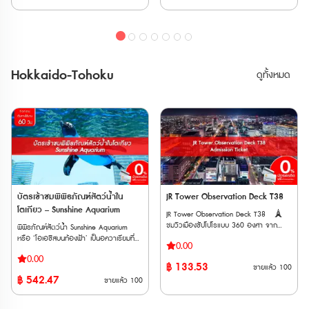
🏙️ มีคาเฟ่ชมวิวที่เรียกว่า ‘Café La Tour’
🏙️ ครอบคลุมทุกสายของ Toei Subway
พื้นที่ใช้งาน
ของ JR แบบ Local และ Limited
และร้านค้าที่จำหน่ายของที่ระลึกบนดาดฟ้า
และ Tokyo Metro *ตั๋ว E-Ticket จะจัด
Express แบบ Non-Reserved ที่นั่งระหว่าง
ตั๋ว E-Ticket สามารถใช้งานได้ภายใน 6
ส่งให้ทาง Email เมื่อทำการสั่งซื้อสำเร็จ
สถานี Nagoya ถึงสถานี Toyama โดย JR
เดือนนับจากวันที่สั่งซื้อ และตั๋วจะจัดส่งให้ทาง
🎫สิ่งที่รวมอยู่ในแพ็กเกจ * บัตรเข้าชม
Tokaido /Takayama Line – Gifu และ
Email เมื่อทำการสั่งซื้อสำเร็จ 🚻สิ่ง
Tokyo Tower Main Deck: สามารถใช้ได้
ระหว่างสถานีShinano-Omachi และ
อำนวยความสะดวก • ห้องน้ำ • ห้องให้นม
ภายใน 6 เดือนนับจากวันที่ซื้อ * บัตร
สถานี Nagoya ผ่านสายหลัก JR
Hokkaido-Tohoku
ดูทั้งหมด
บุตร • ตู้ล็อกเกอร์หยอดเหรียญ • Food
โดยสารรถไฟใต้ดินใน Tokyo : สามารถแลก
Chuo, Shinanoi and Oita
Court / ร้านอาหาร / คาเฟ่ • ร้านค้า • ตู้
รับบัตรกระดาษได้ภายใน 12 เดือนนับจาก
Line สู่ Matsumoto • สามารถใช้เดินทาง
ATM 🗺️ที่ตั้ง : Tokyo Tower 4-2-8
วันที่ซื้อ : ตั๋วที่แลกรับจะมีอายุ 6 เดือนนับ
ระหว่างสถานี Toyama ไปสถานี Dentetsu-
Shibakoen, Minato-ward, Tokyo 105-
จากวันที่แลก โดยเริ่มนับการใช้งานเมื่อสอด
Toyama และสถานี Tateyama แบบไม่
0011 วันที่ให้บริการ : เปิดให้บริการทุกวัน
บัตรเข้าประตูตรวจตั๋วอัตโนมัติที่สถานีครั้ง
สำรองที่นั่ง (Non-reserved) บนขบวนรถไฟ
เวลาทำการ : ดูเวลาทำการ 🚇️การเดิน
แรก 🏙️Tokyo Tower Main Deck
สาย Toyama Chiho ได้ • สามารถจองที่
ทาง • รถไฟใต้ดิน Toei Oedo Line : ลงที่
🚻สิ่งอำนวยความสะดวก • ห้องน้ำ •
นั่งรถไฟ Limited Express ได้ฟรี 4 ครั้ง •
สถานี Akabanebashi ทางออก
ห้องน้ำอเนกประสงค์ / ห้องให้นมบุตร • ตู้
ไม่สามารถจอง Cable Car
Akabanebashi เดิน 5 นาที • รถไฟใต้ดิน
ล็อกเกอร์ (มีค่าบริการ) *ให้บริการตั้งแต่
Tateyama ผ่านการจองตั๋วทางเว็บไซต์ได้ •
Tokyo Metro Hibiya Line : ลงที่สถานี
เวลา 09:00–23:00 (สามารถใช้ได้ 1 วัน
ต้องใช้ต่อเนื่องกันภายในระยะเวลา 5 วัน •
Kamiyacho ทางออก1 เดิน 7 นาที • รถไฟ
เท่านั้น) • ร้านค้า • Food Court / ร้านขาย
จำหน่ายในเฉพาะนั่งท่องเที่ยวชาวต่างชาติ •
ใต้ดิน Metropolitan Mita Line : ลงที่สถานี
อาหาร • คาเฟ่ / ร้านขนม ที่ตั้ง : Tokyo
บัตรเข้าชมพิพิธภัณฑ์สัตว์น้ำใน
JR Tower Observation Deck T38
บัตรพาสนี้มีระยะเวลาจำหน่ายและระยะเวลาใช้
Onarimon Station ทางออก A1 เดิน 6
Tower Main Deck 4-2-8 Shibakoen,
งานจำกัดโปรดตรวจสอบก่อนซื้อ ตาราง
โตเกียว – Sunshine Aquarium
JR Tower Observation Deck T38 🗼
นาที • รถไฟใต้ดิน Metropolitan Asakusa
Minato-ward, Tokyo 105-0011 เวลา
เวลารถไฟ JR >> Click Here ตารางเวลาเส้น
ชมวิวเมืองซัปโปโรแบบ 360 องศา จาก
พิพิธภัณฑ์สัตว์น้ำ Sunshine Aquarium
Line : ลงที่สถานี Daimon ทางออก A6 เดิน
ทำการ : ดูตารางเวลา 🚇การเดินทาง
ทางเจแปนแอลป์, Toyama Chiho Railway
ความสูง 160 เมตรที่ชั้น 38 ของ JR Tower
หรือ ‘โอเอซิสบนท้องฟ้า’ เป็นอควาเรียมที่ตั้ง
10 นาที วิธีการใช้งาน เมื่อได้รับ E-
* รถไฟใต้ดิน Toei Oedo Line : ลงที่สถานี
>> Click Here
0.00
🗼 เดินทางสะดวก เชื่อมต่อกับสถานีซัปโปโร
อยู่บนชั้นสูงสุดของอาคาร World Import
Ticket เรียบร้อยเเล้วกรุณาแสดงเวาเชอร์ที่
Akabanebashi ทางออก Akabanebashi
0.00
โดยตรง และมีลิฟต์เฉพาะขึ้นจุดชมวิว 🗼
Mart ของ Sunshine City ย่านอิเคะบุคุโระ ที่
แสดงบนสมาร์ตโฟน ก่อนขึ้นลิฟต์
เดิน 5 นาที * รถไฟใต้ดิน Tokyo Metro
฿
133.53
ขายแล้ว
100
ทัศนียภาพหลากหลาย มองเห็นทั้งอ่าว แม่น้ำ
นี่มีสัตว์น้ำน่ารักประมาณ 750 สายพันธ์
Hibiya Line : ลงที่สถานี Kamiyacho
฿
542.47
ขายแล้ว
100
ภูเขา และเมืองซัปโปโรอย่างชัดเจน 🗼 ตื่น
รวมกว่า 37,000 ตัว โดยมีการจัดแสดง
ทางออก1 เดิน 7 นาที * รถไฟใต้ดิน
ตาตื่นใจกับห้องน้ำสุดพิเศษวิวสวยสุดใจ เป็น
สัตว์ทั้งแบบ Indoor และ Outdoor แบ่งเป็น 3
Metropolitan Mita Line : ลงที่สถานี
อีกจุดถ่ายรูปและพักผ่อนที่ไม่ควรพลาด
โซน ได้แก่ Sky Journey, Waterfront
Onarimon Station ทางออก A1 เดิน 6