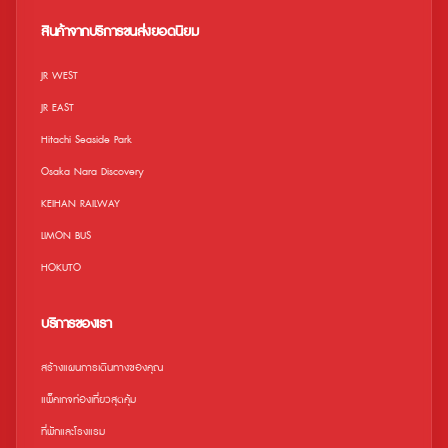
เว็บไซต์อย่างเป็นทางการ ข้อจำกัด • เด็ก
ออกจากสถานีได้ ถึงบัตรจะหมดอายุแล้ว
อายุ 0-3 ปี สามารถเข้าชมได้ฟรี • เด็กที่
สินค้าจากบริการขนส่งยอดนิยม
มีอายุระหว่าง 0-3 ปี จะต้องอยู่ภายใต้การ
ดูแลของผู้ใหญ่ตลอดเวลา • ไม่สามารถใช้
ร่วมกับคูปองอื่น คูปองพิเศษ ส่วนลด ฯลฯ •
JR WEST
เวลาทำการอาจมีการเปลี่ยนแปลงขึ้นอยู่กับ
ฤดูกาล • สถานที่และกิจกรรมอาจถูกระงับ /
JR EAST
ยกเลิกเนื่องจากสภาพอากาศไม่เอื้ออำนวย
หรือสถานการณ์ในท้องถิ่น ในกรณีนี้เราจะไม่
Hitachi Seaside Park
สามารถคืนเงินค่าขนส่งไปยังสถานที่ได้ •
โปรดทราบว่าเวลาทำการอาจมีการ
Osaka Nara Discovery
เปลี่ยนแปลง สำหรับข้อมูลล่าสุดเกี่ยวกับเวลา
ทำการ สามารถตรวจสอบได้ทางเว็บไซต์
KEIHAN RAILWAY
อย่างเป็นทางการของพิพิธภัณฑ์สัตว์น้ำ
Sunshine Aquarium
LIMON BUS
HOKUTO
บริการของเรา
สร้างแผนการเดินทางของคุณ
แพ็คเกจท่องเที่ยวสุดคุ้ม
ที่พักและโรงแรม