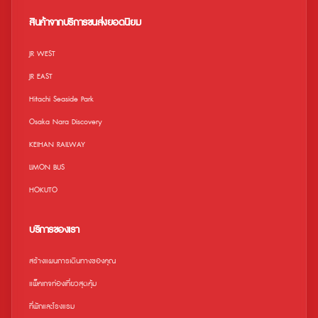
เว็บไซต์อย่างเป็นทางการ ข้อจำกัด • เด็ก
ออกจากสถานีได้ ถึงบัตรจะหมดอายุแล้ว
อายุ 0-3 ปี สามารถเข้าชมได้ฟรี • เด็กที่
สินค้าจากบริการขนส่งยอดนิยม
มีอายุระหว่าง 0-3 ปี จะต้องอยู่ภายใต้การ
ดูแลของผู้ใหญ่ตลอดเวลา • ไม่สามารถใช้
ร่วมกับคูปองอื่น คูปองพิเศษ ส่วนลด ฯลฯ •
JR WEST
เวลาทำการอาจมีการเปลี่ยนแปลงขึ้นอยู่กับ
ฤดูกาล • สถานที่และกิจกรรมอาจถูกระงับ /
JR EAST
ยกเลิกเนื่องจากสภาพอากาศไม่เอื้ออำนวย
หรือสถานการณ์ในท้องถิ่น ในกรณีนี้เราจะไม่
Hitachi Seaside Park
สามารถคืนเงินค่าขนส่งไปยังสถานที่ได้ •
โปรดทราบว่าเวลาทำการอาจมีการ
Osaka Nara Discovery
เปลี่ยนแปลง สำหรับข้อมูลล่าสุดเกี่ยวกับเวลา
ทำการ สามารถตรวจสอบได้ทางเว็บไซต์
KEIHAN RAILWAY
อย่างเป็นทางการของพิพิธภัณฑ์สัตว์น้ำ
Sunshine Aquarium
LIMON BUS
HOKUTO
บริการของเรา
สร้างแผนการเดินทางของคุณ
แพ็คเกจท่องเที่ยวสุดคุ้ม
ที่พักและโรงแรม