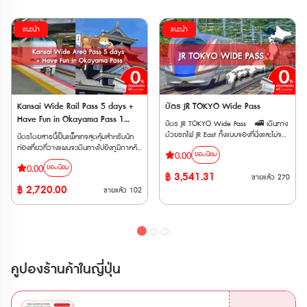
แนะนำ
แนะนำ
Kansai Wide Rail Pass 5 days +
บัตร JR TOKYO Wide Pass
Have Fun in Okayama Pass 1
บัตร JR TOKYO Wide Pass 🚅 เดินทาง
week Free Pass
ด้วยรถไฟ JR East ทั้งแบบจองที่นั่งและไม่จอง
บัตรโดยสารนี้เป็นแพ็คเกจสุดคุ้มสำหรับนัก
ที่นั่ง ประเภท Local, Rapid, Limited
ท่องเที่ยวที่วางแผนจะเดินทางไปยังภูมิภาคคัน
0.00
ยอดนิยม
Express, Shinkansen ได้ไม่จำกัดเที่ยว
ไซและโอกายามะในประเทศญี่ปุ่น (ตั๋วสำหรับ
0.00
ภายใน 3 วันติดต่อกัน 🚅 ครอบคลุมรถไฟ
ยอดนิยม
ผู้ใหญ่ อายุ 12 ปีขึ้นไป) โดยประกอบด้วย
฿
3,541.31
ขายแล้ว
270
เอกชนหลายสาย เช่น Fujikyu Railway, Izu
บัตรโดยสาร 2 แบบ ได้แก่ • Kansai
฿
2,720.00
Kyuko, Rinkai Line, Tokyo Monorail,
ขายแล้ว
102
Wide Area 5 Days : เป็นบัตรโดยสาร
Joshin Dentetsu และ New Shuttle 🚅
รถไฟ JR ที่ให้คุณเดินทางได้อย่างอิสระในพื้นที่
ใช้ได้กับรถไฟด่วนพิเศษสายร่วม JR และ
คันไซ เป็นเวลา 5 วัน สามารถนั่งรถไฟสาย
Tobu ไม่ว่าจะเป็น Nikkō, SPACIA Nikkō,
ต่างๆ รวมถึงรถไฟชินคันเซ็นได้แบบไม่จำกัด
Kinugawa และ SPACIA Kinugawa ตั๋ว
• Have Fun in OKAYAMA Pass (1
E-Ticket สามารถใช้งานได้ภายใน 3 เดือน
Week) : เป็นบัตรที่ให้คุณเข้าชมสถานที่ท่อง
นับจากวันที่ซื้อ และตั๋วจะจัดส่งให้ทาง Email
เที่ยวต่างๆ ในจังหวัดโอกายามะได้ฟรี
คูปองร้านค้าในญี่ปุ่น
เมื่อทำการสั่งซื้อสำเร็จ 🚄รถไฟที่
สามารถเข้าชมสถานที่ท่องเที่ยวได้ 3 สถานที่
สามารถใช้ได้ • รถไฟสาย JR EAST •
โดยมีระยะเวลาการใช้งาน 7 วัน หลังจากการ
รถไฟสาย Tokyo Monorail • รถไฟสาย
เข้าใช้ครั้งแรก (ตั๋ว Have Fun in Okayama
Izu Kyuko • รถไฟสาย Fujikyu Railway •
: ตั๋วมีอายุ 270 วัน นับจากวันที่สั่งซื้อ)