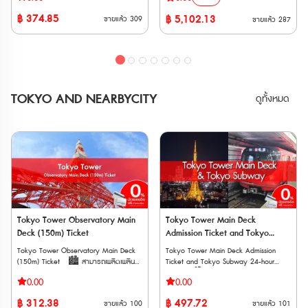
รถไฟวิ่งตรงจาก Kansai-airport ไปยังสถานี
ของญี่ปุ่น” เป็นเส้นทางทะลุผ่านเขาทาเตยามะ
฿
374.85
฿
5,102.13
ขายแล้ว
309
ขายแล้ว
287
ในเมืองต่างๆ ใน Kansai ไม่ว่าจะเป็น Tennoji
แอลป์ญี่ปุ่นอันยิ่งใหญ่ สูงจากระดับน้ำทะเล
, Shin-Osaka , Kyoto , Kobe , Nara
2,400 เมตร ที่สามารถข้ามผ่านจากจังหวัด
เวาเชอร์อิเล็กทรอนิก (E-Voucher) จัดส่ง
โทยาม่า (Toyama) ไปจังหวัดนากาโน่
ทาง Email หลังการสั่งซื้อ ต้องนำเวาเชอร์ไป
(Nagano) โดยการนั่งยานพาหนะชนิดต่างๆ
รับตั๋วจริงที่สถานีรถไฟ Kansai
ซึ่งจะทำให้การท่องเที่ยวในครั้งนี้สนุกสนานได้
Airport ภายใน 90 วันหลังจากวันที่ซื้อ
ไม่ลืมเลือน **ตั๋ว JR สามารถสั่งซื้อล่วง
อายุการใช้งาน *สามารถใช้งานได้ 90 วันนับ
หน้าก่อนเดินทางได้ 90 วัน เนื่องจากต้องนำ
TOKYO AND NEARBYCITY
ดูทั้งหมด
จากวันที่ยืนยันการจอง และจะหมดอายุเวลา
Voucher JR ไปแลกตั๋วจริงที่ญี่ปุ่นภายในไม่
23:59 น. ของวันถัดจากวันสุดท้าย ข้อ
เกิน 90 วัน **ตั๋วกระดาษ จัดส่งทาง EMS
กำหนดเกี่ยวกับผู้ใช้บริการ • ผู้ที่ต้องการใช้
ภายใน 3 วันทำการ ** ตั๋วจะจัดส่งเฉพาะวัน
ตั๋ว Discounted One-way Ticket จะต้อง
ทำการ (ไม่รวมวันหยุดนักขัตฤกษ์ วันศุกร์
ถือหนังสือเดินทางที่ออกโดยรัฐบาลต่าง
และวันเสาร์-อาทิตย์) ระยะเวลาจำหน่าย :
ประเทศ • ผู้ที่ต้องการใช้ตั๋ว Discounted
15 มีนาคม 2569 - 6 พฤศจิกายน 2569
One-way Ticket จะต้องเดินทางเข้าประเทศ
ระยะเวลาแลกบัตรพาส: 15 มีนาคม 2569 -
ญี่ปุ่นด้วยสถานภาพการพำนักระยะสั้น **ไม่
6 พฤศจิกายน 2569 ระยะเวลาการใช้บัตร
อนุญาตให้ลูกค้ารายบุคคลซื้อหรือแลก
พาส: 15 เมษายน 2569 - 10 พฤศจิกายน
เปลี่ยนตั๋วเดียวกันมากกว่าหนึ่งใบในช่วงเวลา
2569 การใช้งาน • สามารถใช้โดยสาร
การใช้งานเดียวกัน ข้อมูลเพิ่มเติม *
รถไฟของ JR ได้ไม่จำกัดตลอดเส้นทาง
นอกจากรถไฟ Haruka แล้ว คุณยังสามารถ
ยกเว้น Home Liner และ Shinkansenเดินทาง
Tokyo Tower Observatory Main
Tokyo Tower Main Deck
ใช้บริการรถไฟอื่น ๆ เช่น Special Rapid ,
ด้วย
Deck (150m) Ticket
Admission Ticket and Tokyo
Rapid และ Local trains ได้ (เฉพาะเส้นทาง
รถไฟ JR ระหว่าง Nagoya, Gero, Takayama, 
Subway (24,48,72 hour) Ticket
Tokyo Tower Observatory Main Deck
Tokyo Tower Main Deck Admission
Kobe , Nara ) * มีเพียงผู้ถือตั๋ว
ระหว่าง Shinano, Omachi, Matsutomo, Nagoy
(150m) Ticket 🏙️ สามารถเพลิดเพลิน
Ticket and Tokyo Subway 24-hour
Discounted One-way Ticket เท่านั้นที่จะ
• ใช้เดินทางภายใน Tateyama Kurobe
กับทิวทัศน์ขณะจิบชาสบาย ๆ หรือ
Ticket 🏙️ ชมวิวกรุง Tokyo จาก
สามารถใช้ตั๋ว Discounted One-way
Alpine Route โดยยานพาหนะต่างๆ ได้ไม่
0.00
0.00
เพลิดเพลินกับการช้อปปิ้งที่นั่น 🏙️ สัมผัส
Tokyo Tower สูงถึง 150 เมตร 🏙️
Ticket ได้ * หากตั๋วสูญหายหรือถูกขโมย
จำกัด(ระหว่าง Toyama-Tateyama-
ประสบการณ์สุดตื่นเต้นในการยืนบนพื้น
สามารถเดินทางด้วยรถไฟใต้ดินใน Tokyo
ทางบริษัทจะไม่สามารถออกให้ใหม่ได้ * จะมี
Murodo-Daikanbo-Kurobe Dam-
฿
312.38
฿
497.72
ขายแล้ว
100
ขายแล้ว
101
กระจกที่เรียกว่า “หน้าต่างสกายวอล์ค”
แบบไม่จำกัดเที่ยวแบบ 24, 48, 72 ชั่วโมง
การคิดค่าบริการเพิ่มเติมหากใช้รถไฟนอก
Shinano-Omachi) • สามารถนั่งรถไฟ