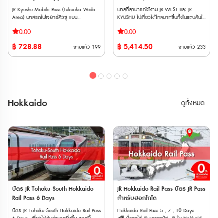
รถไฟ Tobu ไม่ว่าจะเป็น Nikkō, SPACIA
City (Temporary Closure) Attractions
City (Temporary Closure) Attractions
ซันโย, ซันอิน และคิวชูตอนเหนือ 7
Nikkō, Kinugawa และ SPACIA Kinugawa
JR Kyushu Mobile Pass (Fukuoka Wide
พาสที่สามารถใช้งาน JR WEST และ JR
Ride 3 6. Nonotori Coupon JPY3000
Ride 3 6. Nonotori Coupon JPY3000
วัน
ข้อจำกัด * ไม่สามารถใช้ JR TOKYO
Area) พาสรถไฟเจอาร์คิวชู แบบ
KYUSHU ไปเที่ยวได้ไกลมากขึ้นทั้งในแถบคันไซ
7. SMALL WORLDS TOKYO Admission
7. SMALL WORLDS TOKYO Admission
Wide Pass กับรถไฟสาย Tokaido
อิเล็กทรอนิกส์ สำหรับเที่ยวรอบฟุกุโอกะ โคคุ
และถึงเกาะคิวชูเหนือ เพิ่มเส้นทางมากกว่าเดิม
Tickets ตรวจสอบรายชื่อสถานที่ที่เข้า
Tickets ตรวจสอบรายชื่อสถานที่ที่เข้า
0.00
0.00
Shinkansen ได้ * ไม่สามารถใช้ได้กับรถไฟ
ระ โมจิโกะ คุรุเมะ ครบจบใน 2 วัน ● ไม่
ขึ้นรถไฟ JR ได้ไม่จำกัด จาก Osaka /
ร่วมเพิ่มเติม
ร่วมเพิ่มเติม
ใต้ดินใน Tokyo * หากใช้รถไฟ Gran Class,
ต้องต่อคิวแลกพาส ซื้อปุ๊ป กดใช้งานได้ทันที
Kyoto ไปยัง Sanyo / San’in และ Kyushu
ได้ที่ https://travelcontentsapp.com/en/have-
ได้ที่ https://travelcontentsapp.com/en/have
฿
728.88
฿
5,414.50
ขายแล้ว
199
ขายแล้ว
233
Green Car หรือรถไฟตู้นอน ต้องซื้อตั๋ว
● ไม่ต้องกลัวพาสหาย พาสอยู่ในโทรศัพท์
เหนือ **เวาเชอร์กระดาษ จัดส่งทาง EMS
fun-pass/tokyo/ Have Fun in
fun-pass/tokyo/ Have Fun in
ระบุที่นั่งแบบ Super Express เพิ่มเติม * การ
เราตลอดเวลา ● ขึ้นรถไฟด่วนพิเศษที่นั่ง
ภายใน 3 วันทำการ** **ตั๋ว JR สามารถสั่ง
Tohoku Pass (สามารถเลือกเข้าชมได้ 3
Tohoku Pass (สามารถเลือกเข้าชมได้ 3
โดยสาร Fujisan Express, Fujisan View
Non-Reserved Seat ในพื้นที่ที่กำหนด ไม่
ซื้อล่วงหน้าก่อนเดินทางได้ 90 วัน เนื่องจาก
สถานที่ ) 1. Michinoku Date Masamune
สถานที่ ) 1. Michinoku Date Masamune
Express และ Fuji Tozan Densha ต้องเสีย
จำกัดรอบ ตั๋ว E-Ticket ส่งให้ทางอีเมล
ต้องนำ Voucher JR ไปแลกตั๋วจริงที่ญี่ปุ่น
Historical Museum ＆ Matsushima Trick
Historical Museum ＆ Matsushima Trick
ค่าใช้จ่ายเพิ่มเติม * GALA Yuzawa Station
ทันทีหลังซื้อ สามารถเปิดใช้งานภายใน 30
ภายในไม่เกิน 90 วัน
Art Special Exhibition Combined
Art Special Exhibition Combined
ใช้ได้เฉพาะช่วงที่ GALA Yuzawa Snow
วัน นับจากวันสั่งซื้อ **ต้องระบุวันใช้งานและ
Admission Ticket + 2 Grilled Oysters Set
Admission Ticket + 2 Grilled Oysters Set
Resort เปิดให้บริการ * ไม่สามารถใช้พาสกับ
ไม่สามารถเปลี่ยนแปลงได้** ระยะเวลาการ
2. Kakiya Fry Tei Matsushima
2. Kakiya Fry Tei Matsushima
Hokkaido
ดูทั้งหมด
รถบัส JR ได้ 💺การจองที่นั่ง * หากใช้ที่
ใช้งาน: 2 วันติดต่อกัน เงื่อนไขการใช้งาน:
Indulgence Set(Bomb Oyster
Indulgence Set(Bomb Oyster
นั่งสำรองบน Shinkansen หรือ limited
1. ผู้ถือบัตรต้องแสดงหนังสือเดินทางเมื่อเจ้า
Fry+Large Oyster Fry Skewer+Salted
Fry+Large Oyster Fry Skewer+Salted
express ต้องมีตั๋วจองที่นั่งแยกต่างหาก *
หน้าที่ขอในระหว่างการใช้พาส 2. ตั๋วนี้
Lemon Soda) 3. Matsushima
Lemon Soda) 3. Matsushima
บางขบวนมีเฉพาะที่นั่งแบบจองเท่านั้น และไม่
สามารถใช้ได้สำหรับที่นั่งไม่สำรองของรถ
Kamaboko Honpo Hand-grilled
Kamaboko Honpo Hand-grilled
สามารถจองบนขบวนได้ ต้องจองล่วงหน้าที่
ด่วนและรถท้องถิ่นที่ดำเนินการโดย JR
Sasakamaboko fishcake experience (1
Sasakamaboko fishcake experience (1
เคาน์เตอร์ให้บริการ * สามารถทำการจองที่
Kyushu ในพื้นที่ที่กำหนดเท่านั้น (ไม่รวม
piece),seaweed rice crackers × 2 bags
piece),seaweed rice crackers × 2 bags
นั่งล่วงได้ที่ เครื่องจำหน่ายตั๋วอัตโนมัติและ
Kyushu Shinkansen และ Sanyo
4. Matsushima Sightseeing
4. Matsushima Sightseeing
เคาน์เตอร์บริการ * สามารถจองที่ล่วงหน้า
Shinkansen) 3. ไม่สามารถใช้บริการของ
Boat「NIOMARU Course」 1,500-yen
Boat「NIOMARU Course」 1,500-yen
ออนไลน์ได้ที่ "JR-EAST Train Reservation"
รถไฟนอก JR (เช่น Fukuoka City Subway)
boarding ticket 5. Zuiganji Admission
boarding ticket 5. Zuiganji Admission
📱วิธีการใช้งาน * นำเวาเชอร์พร้อม
4. หากผู้ถือบัตรนั่งที่นั่งสำรอง (Reserved
Fee & Original Clear File Set คำ
Fee & Original Clear File Set คำ
หนังสือเดินทางตัวสจริงของผู้ใช้งานทุกคน
Seat) หรือใน Green car ผู้ถือบัตรจะต้อง
แนะนำเพิ่มเติมในการตรวจสอบ: 1. การดู
แนะนำเพิ่มเติมในการตรวจสอบ: 1. การดู
ไปรับพาสตัวจริงที่เคาน์เตอร์ JR (ตรวจสอบ
ชำระค่าใช้จ่ายเพิ่มเติมสามารถ 5. ผู้ถือบัตร
บัตร JR Tohoku-South Hokkaido
JR Hokkaido Rail Pass บัตร JR Pass
รายละเอียด: คลิกที่ชื่อสถานที่นั้นๆ เพื่อดู
รายละเอียด: คลิกที่ชื่อสถานที่นั้นๆ เพื่อดู
สถานที่แลกพาส JR East Pass (Tohoku
จะต้องชำระค่าใช้จ่ายที่เกิดขึ้นจากการเดิน
Rail Pass 6 Days
สำหรับฮอกไกโด
ข้อมูลสำคัญ เช่น: ⌚ เวลาทำการ (Business
ข้อมูลสำคัญ เช่น: ⌚ เวลาทำการ (Business
Area)) * ต้องระบุวันที่เริ่มใช้งานภายใน 1
ทางออกนอกพื้นที่ที่กำหนด
Hours): บางสถานที่อาจมีเวลาเปิด-ปิดไม่เท่า
Hours): บางสถานที่อาจมีเวลาเปิด-ปิดไม่เท่า
บัตร JR Tohoku-South Hokkaido Rail Pass
Hokkaido Rail Pass 5 , 7 , 10 Days
เดือนขณะที่แลกรับพาสจริง และไม่สามารถ
กันในแต่ละวัน 🗓 วันหยุดประจำ (Public
กันในแต่ละวัน 🗓 วันหยุดประจำ (Public