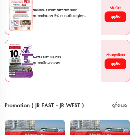
รถไฟสาย Joshin Dentetsu • รถไฟสาย
**ตั๋ว JR สามารถสั่งซื้อล่วงหน้าก่อนเดินทาง
Saitama New Urban Transit (Ōmiya -
ได้ 90 วัน เนื่องจากต้องนำ Voucher JR ไป
5% OFF
FUKUOKA AIRPORT DUTY FREE SHOP
the Railway Museum) • รถไฟสาย Tokyo
แลกตั๋วจริงที่ญี่ปุ่นภายในไม่เกิน 90 วัน
คูปองส่วนลด 5% สนามบินฟุกุโอกะ
Waterfront Area Rapid Transit (Rinkai) •
**กรณีทำรายการสั่งซื้อตั๋ว E-Ticket
ดูคูปอง
รถไฟ Hokuriku Shinkansen ระหว่าง
ภายในเวลา 13.00 น. จะได้รับ Voucher
Tokyo - Sakudaira • รถไฟ
ทางอีเมลภายในวัน และหากสั่งซื้อหลังเวลา
Joetsu Shinkansen ระหว่าง Tokyo - Gala
ดังกล่าว จะได้รับภายในวันถัดไป บัตร JR
Yuzawa • รถไฟ Tohoku Shinkansen
Pass สำหรับภูมิภาคคันไซ และ บัตร Have
ระหว่าง Tokyo - Nasushiobara •
Fun in Okayama Pass การใช้งาน •
รถไฟ Tobu ไม่ว่าจะเป็น Nikkō, SPACIA
สามารถใช้รถไฟ Sanyo Shinkansen (Shin-
Nikkō, Kinugawa และ SPACIA Kinugawa
Osaka-Okayama รวมไปถึง NOZOMI,
ข้อจำกัด * ไม่สามารถใช้ JR TOKYO
ส่วนลดพิเศษ
MIZUHO) • สามารถใช้รถไฟด่วนพิเศษและ
TAKETA CITY COUPON
Wide Pass กับรถไฟสาย Tokaido
รถไฟธรรมดา (รวมไปถึงรถไฟเร็วและรถไฟ
คูปองเมืองทาเคตะ
ดูคูปอง
Shinkansen ได้ * ไม่สามารถใช้ได้กับรถไฟ
เร็วพิเศษ) ภายใน Area แบบไม่ระบุที่นั่ง •
ใต้ดินใน Tokyo * หากใช้รถไฟ Gran Class,
สามารถทำ Reserved Seat ที่ตู้ปกติได้ฟรี
Green Car หรือรถไฟตู้นอน ต้องซื้อตั๋ว
แบบไม่จำกัดครั้ง สามารถใช้กับขบวน Sanyo
ระบุที่นั่งแบบ Super Express เพิ่มเติม * การ
Shinkansen (Shin-Osaka-Okayama) และ
โดยสาร Fujisan Express, Fujisan View
ขบวนรถไฟด่วนพิเศษ
Express และ Fuji Tozan Densha ต้องเสีย
HARUKA,KUROSHIO,KONOTORI,SUPER
ค่าใช้จ่ายเพิ่มเติม * GALA Yuzawa Station
HAKUTO • สามารถใช้รถไฟ Kyoto Tanyo
ใช้ได้เฉพาะช่วงที่ GALA Yuzawa Snow
Railway • สามารถใช้รถไฟ Wakayama
Resort เปิดให้บริการ * ไม่สามารถใช้พาสกับ
Electric Railway • สามารถใช้รถไฟ Chizu
Promotion ( JR EAST - JR WEST )
ดูทั้งหมด
รถบัส JR ได้ 💺การจองที่นั่ง * หากใช้ที่
Express • สามารถใช้รถบัส West JR Bus
นั่งสำรองบน Shinkansen หรือ limited
ใน Area ได้ไม่อั้น • พาสนี้ใช้ได้ 5 วันต่อ
express ต้องมีตั๋วจองที่นั่งแยกต่างหาก *
เนื่อง (นับจากเที่ยงคืนวันแรก ถึง เที่ยงคืนวัน
บางขบวนมีเฉพาะที่นั่งแบบจองเท่านั้น และไม่
สุดท้าย) • สามารถใช้ได้เฉพาะนักท่องเที่ยว
สามารถจองบนขบวนได้ ต้องจองล่วงหน้าที่
ชาวต่างชาติเท่านั้น • Passport ข้าราชการ
เคาน์เตอร์ให้บริการ * สามารถทำการจองที่
ปกเล่มสีน้ำเงิน ไม่สามารถใช้งานพาสทุกพาส