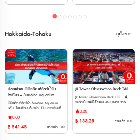
🏙️ มีคาเฟ่ชมวิวที่เรียกว่า ‘Café La Tour’
🏙️ ครอบคลุมทุกสายของ Toei Subway
พื้นที่ใช้งาน
ของ JR แบบ Local และ Limited
และร้านค้าที่จำหน่ายของที่ระลึกบนดาดฟ้า
และ Tokyo Metro *ตั๋ว E-Ticket จะจัด
Express แบบ Non-Reserved ที่นั่งระหว่าง
ตั๋ว E-Ticket สามารถใช้งานได้ภายใน 6
ส่งให้ทาง Email เมื่อทำการสั่งซื้อสำเร็จ
สถานี Nagoya ถึงสถานี Toyama โดย JR
เดือนนับจากวันที่สั่งซื้อ และตั๋วจะจัดส่งให้ทาง
🎫สิ่งที่รวมอยู่ในแพ็กเกจ * บัตรเข้าชม
Tokaido /Takayama Line – Gifu และ
Email เมื่อทำการสั่งซื้อสำเร็จ 🚻สิ่ง
Tokyo Tower Main Deck: สามารถใช้ได้
ระหว่างสถานีShinano-Omachi และ
อำนวยความสะดวก • ห้องน้ำ • ห้องให้นม
ภายใน 6 เดือนนับจากวันที่ซื้อ * บัตร
สถานี Nagoya ผ่านสายหลัก JR
Hokkaido-Tohoku
ดูทั้งหมด
บุตร • ตู้ล็อกเกอร์หยอดเหรียญ • Food
โดยสารรถไฟใต้ดินใน Tokyo : สามารถแลก
Chuo, Shinanoi and Oita
Court / ร้านอาหาร / คาเฟ่ • ร้านค้า • ตู้
รับบัตรกระดาษได้ภายใน 12 เดือนนับจาก
Line สู่ Matsumoto • สามารถใช้เดินทาง
ATM 🗺️ที่ตั้ง : Tokyo Tower 4-2-8
วันที่ซื้อ : ตั๋วที่แลกรับจะมีอายุ 6 เดือนนับ
ระหว่างสถานี Toyama ไปสถานี Dentetsu-
Shibakoen, Minato-ward, Tokyo 105-
จากวันที่แลก โดยเริ่มนับการใช้งานเมื่อสอด
Toyama และสถานี Tateyama แบบไม่
0011 วันที่ให้บริการ : เปิดให้บริการทุกวัน
บัตรเข้าประตูตรวจตั๋วอัตโนมัติที่สถานีครั้ง
สำรองที่นั่ง (Non-reserved) บนขบวนรถไฟ
เวลาทำการ : ดูเวลาทำการ 🚇️การเดิน
แรก 🏙️Tokyo Tower Main Deck
สาย Toyama Chiho ได้ • สามารถจองที่
ทาง • รถไฟใต้ดิน Toei Oedo Line : ลงที่
🚻สิ่งอำนวยความสะดวก • ห้องน้ำ •
นั่งรถไฟ Limited Express ได้ฟรี 4 ครั้ง •
สถานี Akabanebashi ทางออก
ห้องน้ำอเนกประสงค์ / ห้องให้นมบุตร • ตู้
ไม่สามารถจอง Cable Car
Akabanebashi เดิน 5 นาที • รถไฟใต้ดิน
ล็อกเกอร์ (มีค่าบริการ) *ให้บริการตั้งแต่
Tateyama ผ่านการจองตั๋วทางเว็บไซต์ได้ •
Tokyo Metro Hibiya Line : ลงที่สถานี
เวลา 09:00–23:00 (สามารถใช้ได้ 1 วัน
ต้องใช้ต่อเนื่องกันภายในระยะเวลา 5 วัน •
Kamiyacho ทางออก1 เดิน 7 นาที • รถไฟ
เท่านั้น) • ร้านค้า • Food Court / ร้านขาย
จำหน่ายในเฉพาะนั่งท่องเที่ยวชาวต่างชาติ •
ใต้ดิน Metropolitan Mita Line : ลงที่สถานี
อาหาร • คาเฟ่ / ร้านขนม ที่ตั้ง : Tokyo
บัตรเข้าชมพิพิธภัณฑ์สัตว์น้ำใน
JR Tower Observation Deck T38
บัตรพาสนี้มีระยะเวลาจำหน่ายและระยะเวลาใช้
Onarimon Station ทางออก A1 เดิน 6
Tower Main Deck 4-2-8 Shibakoen,
งานจำกัดโปรดตรวจสอบก่อนซื้อ ตาราง
โตเกียว – Sunshine Aquarium
JR Tower Observation Deck T38 🗼
นาที • รถไฟใต้ดิน Metropolitan Asakusa
Minato-ward, Tokyo 105-0011 เวลา
เวลารถไฟ JR >> Click Here ตารางเวลาเส้น
ชมวิวเมืองซัปโปโรแบบ 360 องศา จาก
พิพิธภัณฑ์สัตว์น้ำ Sunshine Aquarium
Line : ลงที่สถานี Daimon ทางออก A6 เดิน
ทำการ : ดูตารางเวลา 🚇การเดินทาง
ทางเจแปนแอลป์, Toyama Chiho Railway
ความสูง 160 เมตรที่ชั้น 38 ของ JR Tower
หรือ ‘โอเอซิสบนท้องฟ้า’ เป็นอควาเรียมที่ตั้ง
10 นาที วิธีการใช้งาน เมื่อได้รับ E-
* รถไฟใต้ดิน Toei Oedo Line : ลงที่สถานี
>> Click Here
0.00
🗼 เดินทางสะดวก เชื่อมต่อกับสถานีซัปโปโร
อยู่บนชั้นสูงสุดของอาคาร World Import
Ticket เรียบร้อยเเล้วกรุณาแสดงเวาเชอร์ที่
Akabanebashi ทางออก Akabanebashi
0.00
โดยตรง และมีลิฟต์เฉพาะขึ้นจุดชมวิว 🗼
Mart ของ Sunshine City ย่านอิเคะบุคุโระ ที่
แสดงบนสมาร์ตโฟน ก่อนขึ้นลิฟต์
เดิน 5 นาที * รถไฟใต้ดิน Tokyo Metro
฿
133.28
ขายแล้ว
100
ทัศนียภาพหลากหลาย มองเห็นทั้งอ่าว แม่น้ำ
นี่มีสัตว์น้ำน่ารักประมาณ 750 สายพันธ์
Hibiya Line : ลงที่สถานี Kamiyacho
฿
541.45
ขายแล้ว
100
ภูเขา และเมืองซัปโปโรอย่างชัดเจน 🗼 ตื่น
รวมกว่า 37,000 ตัว โดยมีการจัดแสดง
ทางออก1 เดิน 7 นาที * รถไฟใต้ดิน
ตาตื่นใจกับห้องน้ำสุดพิเศษวิวสวยสุดใจ เป็น
สัตว์ทั้งแบบ Indoor และ Outdoor แบ่งเป็น 3
Metropolitan Mita Line : ลงที่สถานี
อีกจุดถ่ายรูปและพักผ่อนที่ไม่ควรพลาด
โซน ได้แก่ Sky Journey, Waterfront
Onarimon Station ทางออก A1 เดิน 6