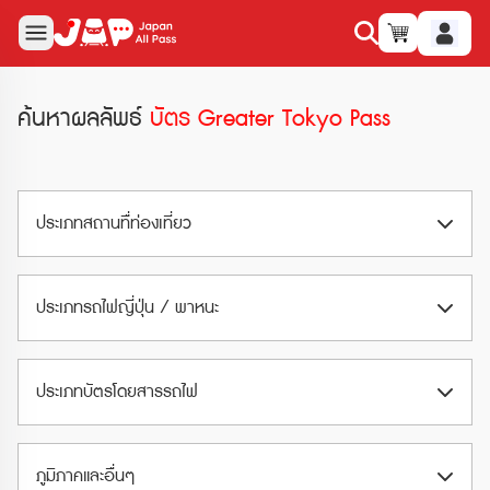
ค้นหาผลลัพธ์
บัตร Greater Tokyo Pass
ประเภทสถานทืี่ท่องเที่ยว
สวนสนุก (Amusement Park)
ประเภทรถไฟญี่ปุ่น / พาหนะ
สวนน้ำ (Waterpark)
Airport Train
พิพิธภัณฑ์ (Museum)
ประเภทบัตรโดยสารรถไฟ
Limited Express
อุทยานและสวน (Park & Garden)
ตั๋วรถไฟ JR (JR Ticket)
Shinkansen
ภูมิภาคและอื่นๆ
สวนสัตว์และอควาเรียม (Zoo & Aquarium)