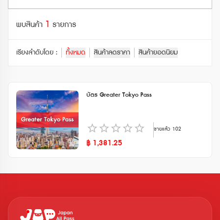
ตั๋วรถไฟอื่นๆ (Other Train Ticket)
รถไฟธรรมดา (Local Trains)
กระเช้าลอยฟ้า (Ropeway)
1
ฮอกไกโด (Hokkaido)
พบสินค้า
รายการ
ตั๋วรถไฟเอกชน (Private Railway Ticket)
เรือเฟอร์รี่ (Ferry)
จุดชมวิว (Observatory)
โทโฮคุ (Tohoku)
พาสรถไฟ JR (JR Pass)
เรียงลำดับโดย :
ทั้งหมด
สินค้าลดราคา
สินค้ายอดนิยม
รถไฟใต้ดิน (Subway)
โบราณสถาน (Historical Site)
คันโต (Kanto)
พาสรถไฟอื่นๆ (Other Rail Pass)
รถบัสทางด่วน (Highway Bus)
ดูทั้งหมด
ชูบุ (Chubu)
พาสรถไฟเอกชน (Private Railways Pass)
บัตร Greater Tokyo Pass
รถบัสท่องเที่ยว (Tourist Bus)
คันไซ (Kansai)
รถไฟเร็ว (Rapid / Express Trains)
ขายแล้ว
102
ชูโกกุ (Chugoku)
฿
1,381.25
คิวชู (Kyushu)
ชิโกกุ (Shikoku)
ดูทั้งหมด