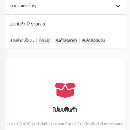
ตั๋วรถไฟ JR (JR Ticket)
Shinkansen
ภูมิภาคและอื่นๆ
สวนสัตว์และอควาเรียม (Zoo & Aquarium)
ตั๋วรถไฟอื่นๆ (Other Train Ticket)
รถไฟธรรมดา (Local Trains)
กระเช้าลอยฟ้า (Ropeway)
0
ฮอกไกโด (Hokkaido)
พบสินค้า
รายการ
ตั๋วรถไฟเอกชน (Private Railway Ticket)
เรือเฟอร์รี่ (Ferry)
จุดชมวิว (Observatory)
โทโฮคุ (Tohoku)
พาสรถไฟ JR (JR Pass)
เรียงลำดับโดย :
ทั้งหมด
สินค้าลดราคา
สินค้ายอดนิยม
รถไฟใต้ดิน (Subway)
โบราณสถาน (Historical Site)
คันโต (Kanto)
พาสรถไฟอื่นๆ (Other Rail Pass)
รถบัสทางด่วน (Highway Bus)
ดูทั้งหมด
ชูบุ (Chubu)
พาสรถไฟเอกชน (Private Railways Pass)
รถบัสท่องเที่ยว (Tourist Bus)
คันไซ (Kansai)
รถไฟเร็ว (Rapid / Express Trains)
ชูโกกุ (Chugoku)
คิวชู (Kyushu)
ไม่พบสินค้า
ชิโกกุ (Shikoku)
เราไม่พบสินค้าที่คุณกำลังค้นหา ลองเปลี่ยนคำค้น หรือดูสินค้าทั้งหมดของเรา
ดูทั้งหมด