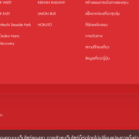
JR WEST
KEIHAN RAILWAY
สร้างแผนการเดินทางของคุณ
JR EAST
LIMON BUS
แพ็คเกจท่องเที่ยวสุดคุ้ม
Hitachi Seaside Park
HOKUTO
ที่พักและโรงแรม
Osaka Nara
การเดินทาง
Discovery
สถานที่ืท่องเที่ยว
ข้อมูลเที่ยวญี่ปุ่น
ยน
ของคุณบนเว็บไซต์ของเรา การเข้าชมเว็บไซต์นี้ต่อโดยไม่เปลี่ยนแปลงการตั้ง