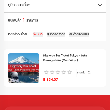
ตั๋วรถไฟ JR (JR Ticket)
Shinkansen
ภูมิภาคและอื่นๆ
สวนสัตว์และอควาเรียม (Zoo & Aquarium)
ตั๋วรถไฟอื่นๆ (Other Train Ticket)
รถไฟธรรมดา (Local Trains)
กระเช้าลอยฟ้า (Ropeway)
1
ฮอกไกโด (Hokkaido)
พบสินค้า
รายการ
ตั๋วรถไฟเอกชน (Private Railway Ticket)
เรือเฟอร์รี่ (Ferry)
จุดชมวิว (Observatory)
โทโฮคุ (Tohoku)
พาสรถไฟ JR (JR Pass)
เรียงลำดับโดย :
ทั้งหมด
สินค้าลดราคา
สินค้ายอดนิยม
รถไฟใต้ดิน (Subway)
โบราณสถาน (Historical Site)
คันโต (Kanto)
พาสรถไฟอื่นๆ (Other Rail Pass)
รถบัสทางด่วน (Highway Bus)
ดูทั้งหมด
ชูบุ (Chubu)
พาสรถไฟเอกชน (Private Railways Pass)
Highway Bus Ticket Tokyo - Lake
รถบัสท่องเที่ยว (Tourist Bus)
Kawaguchiko (One-Way )
คันไซ (Kansai)
รถไฟเร็ว (Rapid / Express Trains)
ขายแล้ว
102
ชูโกกุ (Chugoku)
฿
834.57
คิวชู (Kyushu)
ชิโกกุ (Shikoku)
ดูทั้งหมด