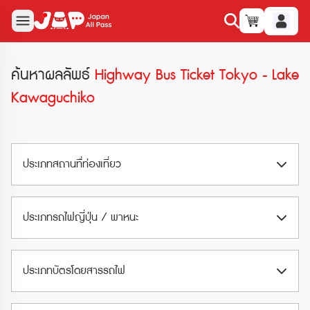
ค้นหาผลลัพธ์
Highway Bus Ticket Tokyo - Lake
Kawaguchiko
ประเภทสถานทืี่ท่องเที่ยว
สวนสนุก (Amusement Park)
ประเภทรถไฟญี่ปุ่น / พาหนะ
สวนน้ำ (Waterpark)
Airport Train
พิพิธภัณฑ์ (Museum)
ประเภทบัตรโดยสารรถไฟ
Limited Express
อุทยานและสวน (Park & Garden)