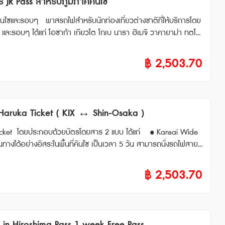
JR Pass สำหรับภูมิภาคคันไซ
ต่างชาติที่ให้บริการโดย
ไซ และรอบๆ ได้แก่ โอซาก้า เกียวโต โกเบ นารา ฮิเมจิ วาคายาม่า ทตโต
ันไซได้แบบไม่จำกัดรอบภายในระยะเวลา 5 วัน ● ใช้เดินทางเข้าออกจาก
฿
2,503.70
่นั่งล่วงหน้า (Reserved Seat) ได้ ● ใช้กับรถไฟชินคันเซ็นสาย San
เชอร์อิเล็กทรอนิก (E-Voucher) จัดส่ง
ี่ญี่ปุ่น ภายใน 90 วันหลังจากวันที่ซื้อ หมายเหตุ • สามา
HO” ได้ • ไม่สามารถใช้ได้กับ Tokaido Shinkansen (Shin-Osaka
aruka Ticket ( KIX ↔ Shin-Osaka )
ช้บริการขบวนรถไฟที่ต้องแสดงตั๋วขึ้นรถไฟ (Jousha Seiriken) หรือ
จตั๋วอัตโนมัติได้ด้วย
ansai Wide
ทางได้อย่างอิสระในพื้นที่คันไซ เป็นเวลา 5 วัน สามารถนั่งรถไฟสาย
ruka Ticket รถไฟ Haruka Airport Express One way Ticket เป็นบริ
ดยการรถไฟญี่ปุ่น โดยรถไฟวิ่งตรงจาก Kansai-airport ไปยังสถานี S
฿
2,503.70
 Shinkansen ได้ • ที่นั่งสำรองบนรถด่วนพิเศษ Limited Express เช่