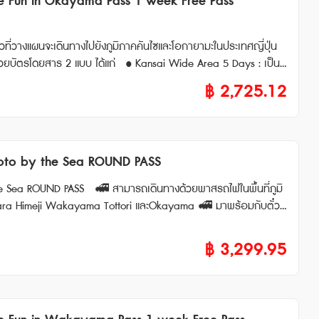
e Fun in Okayama Pass 1 week Free Pass
Rail Pass 5 days การใช้งาน K
ayama-Hokuriku Area Pass และ JR Rail Pass ไม่มีจำหน่าย ต้องซื้อน
ฟที่ใช้ได้มีดังนี้ • สามารถใช้รถไฟ หัวก
ามะ) • สามารถใช้ตั๋วโดยสารรถไฟ Hello Kitty Shinkansen ได้ •
่ยวที่วางแผนจะเดินทางไปยังภูมิภาคคันไซและโอกายามะในประเทศญี่ปุ่น
p boardin
HARUKA,KUROSHIO,KONOTORI,SUPER HAKUTO เป็นต้น ✲ สำหรั
่งไ
พื้นที่คันไซ เป็นเวลา 5 วัน สามารถนั่งรถไฟสายต่างๆ รวมถึงรถไฟชิ
฿
2,725.12
ส้นทาง JR-WEST แ
t “Hiroshi
ัสสาย WEST JAPAN JR BUS ในพื้นที่ที่กำหนดเท่านั้น ไม่สามารถใช้บัต
วได้ 3 สถานที่ โดยมีระยะเวลาการใช้งาน 7 วัน หลังจากการเข้าใช้ครั้
on 8. Hotel Granvia Hiroshima Lobby’s
ชินคันเซ็น” (โอกายามะ⇔ฮากาตะ) • ไม่สามารถใช้ได้กับรถไฟหัวกระสุน
เกิน 90 วัน **กรณีทำรายการสั่งซื้อตั๋ว E-Tick
yoto by the Sea ROUND PASS
ภายในวัน และหากสั่งซื้อหลังเวลาดังกล่าว จะได้รับภายในวันถัดไป
ใช้งาน • สามารถใช้รถไฟ Sanyo Shin
ินทางด้วยพาสรถไฟในพื้นที่ภูมิ
ศษและ รถไฟธรรมดา (รวมไ
a Family Residence , Irohamaru Exhibition Hall , Tomonoura Mus
i Wakayama Tottori และOkayama 🚅 มาพร้อมกับตั๋วโ
ิได้ฟรีแบบไม่จำกัดค
), รถบัส, เรือ,กระเช้าลอยฟ้าที่ Amanohashidate และ หมู่บ้าน Ine
hin-Osaka-Okayama) และขบวนรถไฟด่วนพิเศษ HARUKA,KUROSHIO,KO
ั๋วสีเขียวของสถานีรถไฟ สามารถจองที่นั่งรถไฟได้ • Have Fun in Hiros
ะทามากาอิเกะ (150 นาที)(ต้องจองล่วงหน้า) คูปองมูลค่า 1,
฿
3,299.95
รับอีเมลที่มี QR code ให้แสดงที่สถานที่ท่องเที่ยวที่ต้องการเข้าชม
ั๋ว E-Ticket สามารถใช้งานไ
ress, Shinkansen) ภายในภูมิภาคคันไซได้แบบไม่จำกัดรอบภายในระยะเว
rm Coco