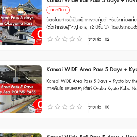
Kansai Wide Rail Pass 5 days + Hav
เมลภายในวัน และหากสั่งซื้อหลังเวลาดังกล่าว จะได้รับภายในวันถัดไป Kansai Wide 
ดจำหน่ายตั๋ว JR จะไม่มี Setouchi Area Pass, Tak
ansai WIDE Area Pass ใช้ได้ไม่จำกัดจำนวนครั้งภายในพื้นที่ที่ใช้ได้บนแผนที่ รถไ
ยอดนิยม
อกประเทศญี่ปุ่นเท่านั้น Have Fun in Hiroshima Pass (สามารถเลือกเข้าชมได้ 3 สถานที่ ฟรี !!!) 1.Cruise ferry one
ระสุน “SANYO SHINKANSEN” (ชินโอซาก้า ⇔โอคาย
บัตรโดยสารนี้เป็นแพ็คเกจสุดคุ้มสำหรับนักท่องเที
-way ticket between Hiroshima Port and Kure Port 2. Hiroshima Port-Miyajima Port High-speed shi
ที่นั่งสำรองบนรถด่วนพิเศษ Limited Express เช่น 
(ตั๋วสำหรับผู้ใหญ่ อายุ 12 ปีขึ้นไป) โดยประกอบด้วยบัตรโดยสาร 2 แบบ ได้แก่ • Kansai Wide Area 5 Days : เป็นบั
g ticket discount coupon 1000 yen worth 3. Orizuru Tower admission ticket discount coupon 1000 yen worth
บที่นั่งสำรอง โปรดดำเนินการจองที่นั่งก่อนขึ้นรถไฟ ✲ รถไฟที่มีที่นั่งแบบจองพิเศษไม่สามารถจองที่นั่งแบบไม่ระบุที่นั
ตรโดยสารรถไฟ JR ที่ให้คุณเดินทางได้อย่างอิสระใน
4. Hiroshima city share cycle “Peacecle” 1-day ticket [Hiroshima city] 5. Shopping center “ekie” in front of
ด้ คลิกที่นี่เพื่อตรวจสอบรถไฟที่มีที่นั่งแบบจองทั้งหมด • บริการด่วนพิเศษ และรถไฟท้องถิ่นบนเ
ขายแล้ว
102
นคันเซ็นได้แบบไม่จำกัด • Have Fun in OKAYAMA Pass (1 Week) : เป็นบัตรที่ให้คุณเข้าชมสถานที่ท่องเที่ยวต่างๆ ในจัง
JR Hiroshima Station Shopping Voucher – 1500 yen 6. 1500 yen gift certificate that can be used a
ละ JR-SHIKOKU Conventional บัตรนี้ใช้ได้เฉพาะรถบ
หวัดโอกายามะได้ฟรี สามารถเข้าชมสถานที่ท่องเที่ย
ma Okonomi Monogatari Ekimae Square” 7. 1000 yen worth of gift certificates for the “Bic Camera Hiroshi
รนี้บนรถบัสทางด่วนได้ หมายเหตุ • ไม่สามารถใช้ได้กับรถไฟหัวกระสุน “TOKAIDO SHINKANSEN” (ชิน-โอซาก้า⇔โตเ
งแรก (ตั๋ว Have Fun in Okayama : ตั๋วมีอายุ 270 วัน นับจากวันที่สั่งซื้อ) **ตั๋ว JR สามารถสั่งซื้อล่วงหน้าก่อนเดินทา
ma Ekimae Store” home appliance store in front of JR Hiroshima Stati
กียว) • ไม่สามารถใช้ได้กับรถไฟหัวกระสุน “ซันโย
งได้ 90 วัน เนื่องจากต้องนำ Voucher JR ไปแลกตั๋วจริงที่ญี่ปุ่นภายในไม่
Café “Lobby Lounge” Cake Set Meal 9. Yamato Museum Admission Ticket + 1000 Japanese Yen Discount Co
“คิวชู ชินคันเซ็น” (ฮากาตะ⇔คาโกชิมะ-ชูโอ) ✲ มีการเรียกเก็บเงินแยกต่างหากเมื่อทำการจองและใช้บริการที่นั่งแบบชำ
Kansai WIDE Area Pass 5 Days + K
et ภายในเวลา 13.00 น. จะได้รับ Voucher ทางอีเมล
upon for the Museum Gift Shop 10. Kure Maritime Museum Admission Ticket + 1000 Japanese Yen Coupon
ระเงินพิเศษแบบ “A Seat” Have Fun in Tottori Pass (สามารถเลือกเข้าชมได้ 3 สถานที่ ) Sand Museum Admission
บัตร JR Pass สำหรับภูมิภาคคันไซ และ บัตร Have Fun in Okayama Pass การ
11. JR Rent-A-Car 2000 yen coupon 12. Tomonoura Historical Site Tour Discount Coupon (Valid for 7 days) To
Kansai WIDE Area Pass 5 Days + Kyoto by the Sea ROUND PASS 🚅 สามารถเด
Ticket + Original Clear File คูปองมูลค่า 1,000 เยน สำหรับ ประสบการณ์ล่องเรือชมเกาะชายฝั่งอุราโดเมะ (ประมา
kansen (Shin-Osaka-Okayama รวมไปถึง NOZOMI, MIZUHO) • สามารถใช้รถไฟด่วนพิเ
motetsu Bus , Fukuzen-ji Temple Taichoro , Ot
ภาคคันไซ และรอบๆ ได้แก่ Osaka Kyoto Kobe Nara Himej
ณ 40 นาที) คูปองมูลค่า 1,000 เยน สำหรับ ประสบการณ์พาย SUP หลักสูตรปกติที่ชายฝั่ง Uradome (ต้องจองล่ว
ปถึงรถไฟเร็วและรถไฟเร็วพิเศษ) ภายใน Area แบบไม่ระบุที่นั่ง • สามารถทำ Reserved Seat ที่ตู้ปกต
eum of History and Folklore วิธีการใช้งาน: • Kansai Wide-Area 5-Day Rail Pass: หลังจากจองแล้ว จะได้รับอีเม
ดยสารสุดคุ้มที่ครอบคลุมการเดินทางด้วยรถไฟ (KTR
งหน้า) ตั๋วรถไฟ Wakasa ฟรี 1 วัน & ชุดตั๋วเข้าชมบริเวณที่ต้องชำระเงินที่สถานี Wakasa คูปองมูลค่า 1,000 เยน
รั้ง สามารถใช้กับขบวน Sanyo Shinkansen (S
ลที่มี QR code ให้นำไปแลกบัตรจริงที่ตู้จำหน่ายต
🚅 ตั๋วสำหรับผู้ใหญ่ อายุ 12 ปีขึ้นไป Kansai WIDE Area Pass : ตั๋ว E-Ticket สามารถใช้งานได้ภายใน 90 วันนับจาก
สำหรับ โอเอซิสในเนินทราย พายเรือคายัคชมสี่ฤดูกาลที่สร
ขายแล้ว
100
NOTORI,SUPER HAKUTO • สามารถใช้รถไฟ Kyoto Tanyo Railway • สามารถใช้รถไฟ Wakayama Electric Railway
hima Pass 1 Week Free Pass: หลังจากจองแล้ว จะได้
วันที่สั่งซื้อ และตั๋วจะจัดส่งให้ทางอีเมลหลังจากทำการสั่งซื้อสำเร็จ ตั๋ว Kyoto by the Sea : ต
000 เยน สำหรับ Charcoal ย่างถ่าน คูปองมูลค่า 1,000 เยน สำหรับ ร้านทาคุมิคัปโป( อาหารท้องถิ่น / หม้อไปล้างเนื้
• สามารถใช้รถไฟ Chizu Express • สามารถใช้รถบัส West JR Bus ใน Area ได้ไม่อั้น • พาสนี้ใช้ได้ 5 วันต่อเนื่อง (นับจ
ข้อควรทราบ • ระยะเวลาใช้งาน: บัตรทั้งสองแบบสามารถใช้งานได้ภายใน 90 วันหลังจากการสั่งซื้อ • จำนวนการสั่งซื้
ด้ภายใน 30 วันนับจากวันที่สั่งซื้อ 🎫สิ่งที่รวมอยู่ในแพ็คเกจ 1. Kansai WIDE Area Pass 5 Days : เดินทางด้วยรถไฟ
อ ) (60 นาที) สถานที่ เข้าชมพิพิธภัณฑ์วาตานาเบะ + ประสบการณ์สวมชุดเกราะ (พิเศษเฉพาะผู้ถือบัตร Have Fun In
ากเที่ยงคืนวันแรก ถึง เที่ยงคืนวันสุดท้าย) • สามารถใช้ได้เฉพาะนักท่องเที่ยวชาวต่างชาติเท่านั้น • Passport ข้าราชการป
อ: จำกัดการสั่งซื้อต่อครั้งสูงสุด 10 ใบ
JR West ประเภทรถไฟ (Local, Rapid, Limited Exp
Tottori Pass) บัตรเข้าชมพิพิธภัณฑ์หัตถกรรมพื้นบ้านทตโตริ + โปสต์การ์ดต้นฉบับ (4 ใบ) คูปองมูลค่า 1,000 เยน
กเล่มสีน้ำเงิน ไม่สามารถใช้งานพาสทุกพาสได้ หมายเหตุ * สามารถใช้กับ Sanyo Shinkansen “NOZOMI” และ “MIZUH
ลา 5 วัน 2. Kyoto by the Sea : สามารถเดินทางจากสถานีรถไฟในพื้นที่ Kyoto ริมทะเลได้ภายในระยะเวลา 2 วัน 🚅
สำหรับ Oenosato Natural Farm Oenosato Village คูปองมูลค่า 1,000 เยน ใช้ได้ที่ Oenosato Natural Fa