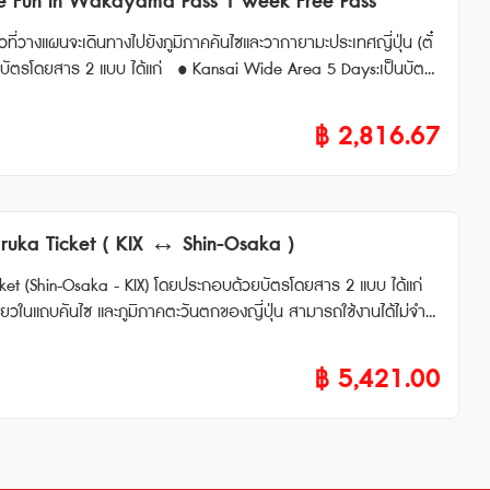
ve Fun in Wakayama Pass 1 week Free Pass
 (Shin-Osaka ⟺ Kyoto/Maibara) * มีค่าใช้จ่ายเพิ่มเติม กรณีใช้บ
riken) หรือ ตั๋วไลน์เนอร์ (Liner Ken) * สามารถใช้ผ่านประตูตรวจตั๋
 ให้นำไปแลกบัตรจริงที่ตู้จำหน่ายตั๋วสีเขียวของสถานีรถไฟ สามารถจอ
ยวที่วางแผนจะเดินทางไปยังภูมิภาคคันไซและวากายามะประเทศญี่ปุ่น (ตั๋
OSHIO,KONOTORI,SUPER HAKUTO และ อื่นๆได้ * ในกรณีที่ต้
k Free Pass : หลังจากจองแล้ว จะได้รับอีเมลที่มี QR code ให้แสดงที่ส
ขบวน ที่นั่งบนรถไฟจะเป็นที่นั่งแบบจ
นที่คันไซ เป็นเวลา 5 วัน สามารถนั่งรถไฟสายต่างๆ ได้แบบไม่จำกัด • H
 ‘UJO Cafe’ Chef’s Special Sundae 2. Admission tick
ce หรือ
ป็นบัตรที่ให้คุณเข้าชมสถานที่ท่องเที่ยวต่างๆ ในวากายามะได้ฟรี 3
฿
2,816.67
สามารถใช้งานได้ • รถไฟชินคันเซ็น
ayama : ตั๋วมีอายุ 270 วัน
o) • รถไฟหัวกระสุน "SANYO SHINKANSEN" (Okayama ⇔ Hak
(Hakata ⇔ Kagoshima-Chuo) * สำหรับการจองหรือใช้บริการ "A S
จะมีการเรียกเก็บเงินเพิ่ม ข้อมูลเพิ่มเติม ● ต้องใช้ง
i WIDE
 Okayama Station-mae Store” 1000-yen Voucher 11. Ikurad
ruka Ticket ( KIX ↔ Shin-Osaka )
เที่ยงคืนของวันสุดท้าย ● ไม่สามารถใช้กับรถไฟความเ
ช้รถไฟ หัวกระสุน “SANY
) ได้ ● ไม่สามารถใช้กับรถไฟเอกชน ภายในโ
 ● รถไฟประเภท Limited Express เช่น HA
ORI,SUPER HAKUTO เป็นต้น * สำหรับที่นั่งสำรอง โป
ยวในแถบคันไซ และภูมิภาคตะวันตกของญี่ปุ่น สามารถใช้งานได้ไม่จำกั
หน่ายตั๋วสีเขียวของสถานีรถไฟ สามารถจองที่นั่งรถไฟได้ • Have Fun i
Reserved seat) ผ่านเครื่องจำหน่ายตั๋วอัตโนมัติรวมกันสูงสุด 6 ค
 สะดวกและประหยัด อีกทั้งยังมีสิทธิพิเศษมากมาย • Haruka Ti
 จะได้รับอีเมลที่มี QR code ให้แสดงที่สถานที่ท่องเที่ยวที่ต้องกา
มารถนั่งตู้ Non-Reserved ได้ไม่จำกัดรอบ ● ไม่สามารถใช้กับ
ket เป็นบริการรถไฟที่รวดเร็วและสะดวกสบาย ซึ่งดําเนินการโดยการ
฿
5,421.00
 BUS ในพื้นที่ที่กำหนดเท่านั้น ไม่สามารถใช้บัตรนี้บนรถบัสทางด่วนได้
West All Area Pass 7 Days – บัตร J
ว (ตรวจสอบสถานที่แลกพาส JR West) การใช้งานพาส สามา
ือแสดงให้เจ้าหน้าที่ดูได้ สำหรับการจองรถไฟ HARUKA สามารถจองผ่
ินคันเซ็น” (ฮากา
ื้นที่ให้บริการที่กำหนด สะดวกและประหยัด อีกทั้งยังมีสิทธิพิเศษมาก
ี่ที่ Ticket Office อ่านรายละเอียดเพิ่มเติมเกี่ยวกับวิธีการจองตั๋วผ่า
ลกใช้สำหรับการโดยสารรถไฟ