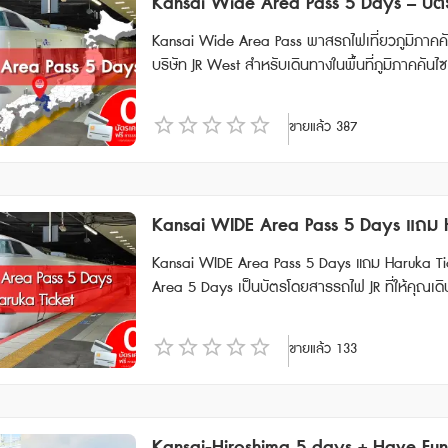
Kansai Wide Area Pass 5 Days – บัตร 
Kansai Wide Area Pass พาสรถไฟเที่ยวภูมิภาคคันไซและรอบๆ พาสรถไฟสำหรับนักท่องเที่ยว
บริษัท JR West สำหรับเดินทางในพื้นที่ภูมิภาคคัน
ริ และโอคายาม่า ● เดินทางด้วยรถไฟ JR West ประเภทรถไฟธรรมดา รถเร็ว รถด่วนพิเศษ และชินคันเซ็น (Local, Rapi
d, Limited Express, Shinkansen) ภายในภูมิภาคค
ขายแล้ว
387
สนามบินคันไซด้วยรถไฟด่วนพิเศษ HARUKA แบบจองที
yo Shinkansen ระหว่าง Shin-Osaka - Okayama ทุกขบวนได้ไม่จำกัดเที่ยว เวา
ทาง Email หลังการสั่งซื้อ ต้องนำเวาเชอร์ ไปแลกพาสตัวจริงท
รถใช้กับ Sanyo Shinkansen “NOZOMI” และ “MIZU
Kansai WIDE Area Pass 5 Days แถม H
⟺ Kyoto/Maibara) • มีค่าใช้จ่ายเพิ่มเติม กรณีใ
ตั๋วไลน์เนอร์ (Liner Ken) • สามารถใช้ผ่านประตูตรว
Kansai WIDE Area Pass 5 Days แถม Haruka Ticket โดยประกอบด้วยบัตรโดยสาร 2 แบบ ได้แก่ • K
Area 5 Days เป็นบัตรโดยสารรถไฟ JR ที่ให้คุณเดิน
ต่างๆ รวมถึงรถไฟชินคันเซ็นได้แบบไม่จำกัด • Ha
การรถไฟที่รวดเร็วและสะดวกสบาย ซึ่งดําเนินการโ
ขายแล้ว
133
hin-Osaka **ตั๋ว JR สามารถสั่งซื้อล่วงหน้าก่อนเดินทางได้ 90 วัน เนื่องจากต้องนำ Voucher JR ไปแลกตั๋วจริงที่ญี่ปุ่น
ภายในไม่เกิน 90 วัน Kansai Wide Rail Pass 5 days การใช้งาน Kansai WIDE Area Pass ใช้ได้ไม่จำกัดจำนวนครั้ง
ภายในพื้นที่ที่ใช้ได้บนแผนที่ รถไฟที่ใช้ได้มีดังนี้ • สามารถใช้รถไฟ หัวกระสุน “SANYO SHINKANSEN” (ชินโอซาก้า ⇔โ
อคายามะ) • สามารถใช้ตั๋วโดยสารรถไฟ Hello Kitty