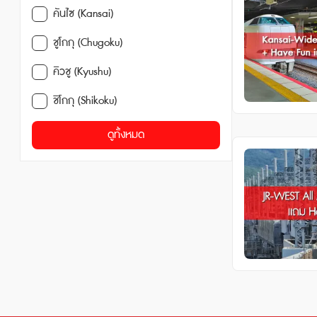
คันไซ (Kansai)
ชูโกกุ (Chugoku)
คิวชู (Kyushu)
ชิโกกุ (Shikoku)
ดูทั้งหมด