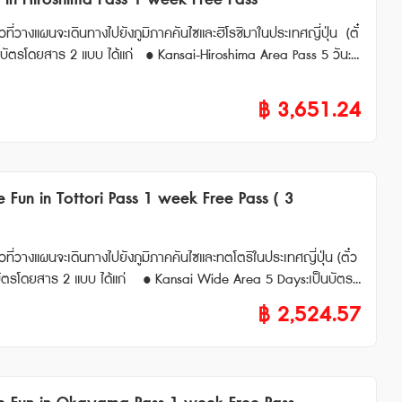
in Hiroshima Pass 1 week Free Pass
ที่นั่งก่อนขึ้นร
วที่วางแผนจะเดินทางไปยังภูมิภาคคันไซและฮิโรชิมาในประเทศญี่ปุ่น (ตั๋
ารถใช้บัตรนี้บนรถบัสทางด่วนได้ หมายเหตุ • ไม่สามารถ
สระในพื้นที่คันไซและฮิโรชิมาเป็นเวลา 5 วันสามารถนั่งรถไฟสายต่างๆร
ชิน-โอซาก้า⇔โตเกียว) • ไม่สามารถใช้ได้กับรถไฟหัวกระสุน “ซันโยชิ
฿
3,651.24
ับรถไฟหัวกระสุน “คิวชู ชินคันเซ็น” (ฮากาตะ⇔คาโกชิมะ-ชูโอ) ✲
งาน 7 วัน หลังจากการเข้าใช้ครั้งแรก (ตั๋ว Have Fun in Hir
ั่งแบบชำระเงินพิเศษแบบ “A Seat” บัตร Haruka Ticket
ใช้งาน *สามารถใช้งานได้ 90 วันนับ
บภายในวันถัดไป Kansai-Hiroshima 5 days กา
Fun in Tottori Pass 1 week Free Pass ( 3
ข้อกำหนดเกี่ยวกับผู้ใช้บริการ • ผู้ที่ต้
in-Osaka – Hiroshima ร่วมไปถึง NOZOMI, MIZUHO) • สามารถใช้ร
ดินทางที่ออกโดยรัฐบาลต่างประเทศ • ผู้ที่ต้องการใช้ตั๋ว
ไฟเร็วพิเศษ) ภายใน Area แบบไม่ระบุที่นั่ง • สามารถทำ Reserved
ด้วยสถานภาพการพำนักระยะสั้น **ไม่อนุญาตให้ลูกค้ารา
ช้กับขบวน Sanyo Shinkansen (Shin–Osaka–Hiroshima) และขบวนรถไฟด่
วที่วางแผนจะเดินทางไปยังภูมิภาคคันไซและทตโตริในประเทศญี่ปุ่น (ตั๋ว
งานเดียวกัน ข้อมูลเพิ่มเติม * นอกจากรถไฟ H
KI • สามารถใช้เรือ JR-West Miyajima Ferry • สามารถใช้รถไฟ
 Special Rapid , Rapid และ Local trains ได้ (เฉพาะเส้นทาง Kobe ,
ma Electric Railway • สามารถใช้รถบัสของ West JR Bus ใน Are
นที่คันไซ เป็นเวลา 5 วัน สามารถนั่งรถไฟสายต่างๆ รวมถึงรถไฟชินคัน
฿
2,524.57
ได้ไม่อั้น • พาสนี้ใช้ได้ 5 วันต่อเนื่อง (นับจากเที่ยงคืนวันแรก ถึง
Week Free Pass : เป็นบัตรที่ให้คุณเข้าชมสถานที่ท่องเที่ยวต่างๆ ในท
ากใช้รถไฟนอกพื้นที่ใช้ง
ี่ยวชาวต่างชาติเท่านั้น • Passport ข้าราชการปกเล่มสีน้ำเงิน ไม่สามา
๋ว Have Fun in Tottori Pass : ตั๋วมีอายุ
/Maibara) * มีค่าใช้จ่ายเพิ่มเติม กรณีใช้บริการขบวนรถไฟที่ต้อ
อร์ (Liner Ken) * สามารถใช้ผ่านประตูตรวจตั๋วอัตโนมัติได้ด้วย ** จุ