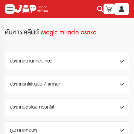
ค้นหาผลลัพธ์
Magic miracle osaka
ประเภทสถานทืี่ท่องเที่ยว
สวนสนุก (Amusement Park)
ประเภทรถไฟญี่ปุ่น / พาหนะ
สวนน้ำ (Waterpark)
Airport Train
พิพิธภัณฑ์ (Museum)
ประเภทบัตรโดยสารรถไฟ
Limited Express
อุทยานและสวน (Park & Garden)
ตั๋วรถไฟ JR (JR Ticket)
Shinkansen
ภูมิภาคและอื่นๆ
สวนสัตว์และอควาเรียม (Zoo & Aquarium)