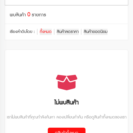
ตั๋วรถไฟอื่นๆ (Other Train Ticket)
รถไฟธรรมดา (Local Trains)
กระเช้าลอยฟ้า (Ropeway)
0
ฮอกไกโด (Hokkaido)
พบสินค้า
รายการ
ตั๋วรถไฟเอกชน (Private Railway Ticket)
เรือเฟอร์รี่ (Ferry)
จุดชมวิว (Observatory)
โทโฮคุ (Tohoku)
พาสรถไฟ JR (JR Pass)
เรียงลำดับโดย :
ทั้งหมด
สินค้าลดราคา
สินค้ายอดนิยม
รถไฟใต้ดิน (Subway)
โบราณสถาน (Historical Site)
คันโต (Kanto)
พาสรถไฟอื่นๆ (Other Rail Pass)
รถบัสทางด่วน (Highway Bus)
ดูทั้งหมด
ชูบุ (Chubu)
พาสรถไฟเอกชน (Private Railways Pass)
รถบัสท่องเที่ยว (Tourist Bus)
คันไซ (Kansai)
รถไฟเร็ว (Rapid / Express Trains)
ชูโกกุ (Chugoku)
คิวชู (Kyushu)
ไม่พบสินค้า
ชิโกกุ (Shikoku)
เราไม่พบสินค้าที่คุณกำลังค้นหา ลองเปลี่ยนคำค้น หรือดูสินค้าทั้งหมดของเรา
ดูทั้งหมด