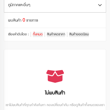
ตั๋วรถไฟ JR (JR Ticket)
Shinkansen
ภูมิภาคและอื่นๆ
สวนสัตว์และอควาเรียม (Zoo & Aquarium)
ตั๋วรถไฟอื่นๆ (Other Train Ticket)
รถไฟธรรมดา (Local Trains)
กระเช้าลอยฟ้า (Ropeway)
0
ฮอกไกโด (Hokkaido)
พบสินค้า
รายการ
ตั๋วรถไฟเอกชน (Private Railway Ticket)
เรือเฟอร์รี่ (Ferry)
จุดชมวิว (Observatory)
โทโฮคุ (Tohoku)
พาสรถไฟ JR (JR Pass)
เรียงลำดับโดย :
ทั้งหมด
สินค้าลดราคา
สินค้ายอดนิยม
รถไฟใต้ดิน (Subway)
โบราณสถาน (Historical Site)
คันโต (Kanto)
พาสรถไฟอื่นๆ (Other Rail Pass)
รถบัสทางด่วน (Highway Bus)
ดูทั้งหมด
ชูบุ (Chubu)
พาสรถไฟเอกชน (Private Railways Pass)
รถบัสท่องเที่ยว (Tourist Bus)
คันไซ (Kansai)
รถไฟเร็ว (Rapid / Express Trains)
ชูโกกุ (Chugoku)
คิวชู (Kyushu)
ไม่พบสินค้า
ชิโกกุ (Shikoku)
เราไม่พบสินค้าที่คุณกำลังค้นหา ลองเปลี่ยนคำค้น หรือดูสินค้าทั้งหมดของเรา
ดูทั้งหมด