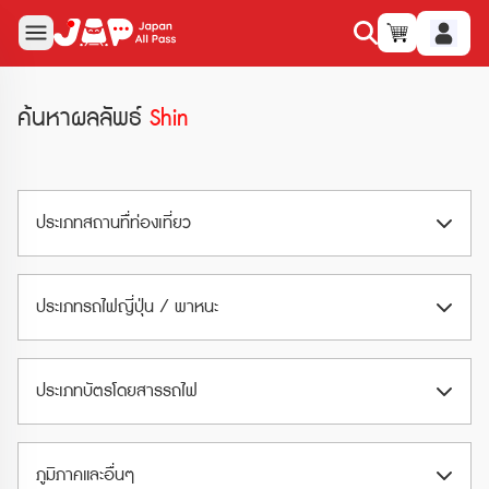
ค้นหาผลลัพธ์
Shin
ประเภทสถานทืี่ท่องเที่ยว
สวนสนุก (Amusement Park)
ประเภทรถไฟญี่ปุ่น / พาหนะ
สวนน้ำ (Waterpark)
Airport Train
พิพิธภัณฑ์ (Museum)
ประเภทบัตรโดยสารรถไฟ
Limited Express
อุทยานและสวน (Park & Garden)
ตั๋วรถไฟ JR (JR Ticket)
Shinkansen
ภูมิภาคและอื่นๆ
สวนสัตว์และอควาเรียม (Zoo & Aquarium)