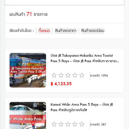
ตั๋วรถไฟอื่นๆ (Other Train Ticket)
รถไฟธรรมดา (Local Trains)
กระเช้าลอยฟ้า (Ropeway)
71
ฮอกไกโด (Hokkaido)
พบสินค้า
รายการ
ตั๋วรถไฟเอกชน (Private Railway Ticket)
เรือเฟอร์รี่ (Ferry)
จุดชมวิว (Observatory)
โทโฮคุ (Tohoku)
พาสรถไฟ JR (JR Pass)
เรียงลำดับโดย :
ทั้งหมด
สินค้าลดราคา
สินค้ายอดนิยม
รถไฟใต้ดิน (Subway)
โบราณสถาน (Historical Site)
คันโต (Kanto)
พาสรถไฟอื่นๆ (Other Rail Pass)
รถบัสทางด่วน (Highway Bus)
ดูทั้งหมด
ชูบุ (Chubu)
พาสรถไฟเอกชน (Private Railways Pass)
บัตร JR Takayama-Hokuriku Area Tourist
รถบัสท่องเที่ยว (Tourist Bus)
Pass 5 Days – บัตร JR Pass สำหรับทาคายามะ
คันไซ (Kansai)
และโฮคุริคุ 5 วัน
รถไฟเร็ว (Rapid / Express Trains)
ขายแล้ว
1096
ชูโกกุ (Chugoku)
฿
4,123.35
คิวชู (Kyushu)
ชิโกกุ (Shikoku)
Kansai Wide Area Pass 5 Days – บัตร JR
Pass สำหรับภูมิภาคคันไซ
ดูทั้งหมด
ขายแล้ว
387