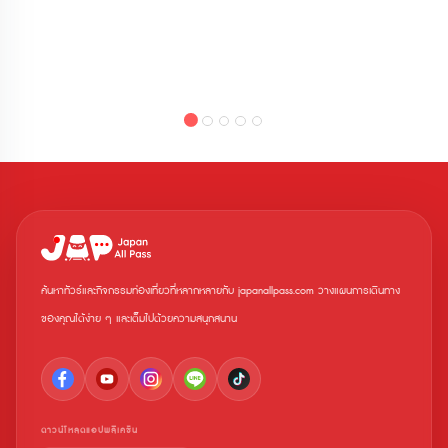
ผ่านช่องทางออนไลน์ • D&S Trains (รถไฟ
Kansai Wide-Area 5-Day Rail Pass: หลัง
ท่องเที่ยวพิเศษ): ¥1,500 • รถไฟด่วนพิเศษ
จากจองแล้ว จะได้รับอีเมลที่มี QR code ให้
ปกติ: ¥1,000 (เด็กจ่ายครึ่งราคา) * สำหรับ
นำไปแลกบัตรจริงที่ตู้จำหน่ายตั๋วสีเขียวของ
รถไฟด่วนพิเศษ “36 Plus 3” ค่าธรรมเนียม
สถานีรถไฟ สามารถจองที่นั่งรถไฟได้ •
จะแตกต่างกันตามช่วงการเดินทาง รายชื่อ
Have Fun in OKAYAMA Pass 1 Week
และค่าจองที่นั่งขบวนรถไฟที่สามารถจองที่นั่ง
Free Pass: หลังจากจองแล้ว จะได้รับอีเมลที่
ทางออนไลน์ได้ การใช้งาน 1. หลังจาก
มี QR code ให้แสดงที่สถานที่ท่องเที่ยวที่
ทำการสั่งซื้อคุณจะได้รับ E-Ticket ผ่านทาง
ต้องการเข้าชม ข้อควรทราบ • ระยะเวลา
E-Mail ที่ระบุไว้ 2. กรุณานำวอชเชอร์ที่อยู่
ใช้งาน: บัตรทั้งสองแบบสามารถใช้งานได้
ใน E-Ticket พร้อมกับหนังสือเดินทางไปยัง
ภายใน 90 วันหลังจากการสั่งซื้อ • จำนวน
สถานีที่ญี่ปุ่นเพื่อแลกรับ JR Kyushu Rail
การสั่งซื้อ: จำกัดการสั่งซื้อต่อครั้งสูงสุด
Pass สถานีที่สามารถแลกรับพาส • ฮากา
10 ใบ
ตะ (Hakata) • โคคุระ (Kokura) • โมจิโกะ
(Mojiko) • ซากะ (Saga) • นางาซากิ
(Nagasaki) • ซาเซโบะ (Sasebo) • เบปปุ
(Beppu) • โออิตะ (Oita) • คุมาโมโตะ
(Kumamoto) • ห้องโถงผู้โดยสารขาเข้า
ระหว่างประเทศ สนามบินฟุกุโอกะ (Fukuoka
ค้นหาทัวร์และกิจกรรมท่องเที่ยวที่หลากหลายกับ japanallpass.com วางแผนการเดินทาง
Airport International Access Hall) เวลา
ทำการของเคาน์เตอร์จำหน่ายตั๋ว : ราย
ของคุณได้ง่าย ๆ และเต็มไปด้วยความสนุกสนาน
ละเอียดเวลาทำการ
ดาวน์โหลดแอปพลิเคชัน