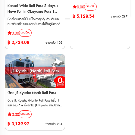
Tateyama Kurobe Alpine Route เส้นทาง
Kansai Wide Rail Pass 5 days +
0.00
ยอดนิยม
แอลป์ทาเตยามะคุโรเบะเปรียบเป็น “หลังคา
Have Fun in Okayama Pass 1
ของญี่ปุ่น” เป็นเส้นทางทะลุผ่านเขาทาเตยามะ
฿
5,128.54
ขายแล้ว
287
week Free Pass
แอลป์ญี่ปุ่นอันยิ่งใหญ่ สูงจากระดับน้ำทะเล
บัตรโดยสารนี้เป็นแพ็คเกจสุดคุ้มสำหรับนัก
2,400 เมตร ที่สามารถข้ามผ่านจากจังหวัด
ท่องเที่ยวที่วางแผนจะเดินทางไปยังภูมิภาคคัน
โทยาม่า (Toyama) ไปจังหวัดนากาโน่
ไซและโอกายามะในประเทศญี่ปุ่น (ตั๋วสำหรับ
(Nagano) โดยการนั่งยานพาหนะชนิดต่างๆ
0.00
ยอดนิยม
ผู้ใหญ่ อายุ 12 ปีขึ้นไป) โดยประกอบด้วย
ซึ่งจะทำให้การท่องเที่ยวในครั้งนี้สนุกสนานได้
บัตรโดยสาร 2 แบบ ได้แก่ • Kansai
ไม่ลืมเลือน **ตั๋ว JR สามารถสั่งซื้อล่วง
฿
2,734.08
ขายแล้ว
102
Wide Area 5 Days : เป็นบัตรโดยสาร
หน้าก่อนเดินทางได้ 90 วัน เนื่องจากต้องนำ
รถไฟ JR ที่ให้คุณเดินทางได้อย่างอิสระในพื้นที่
Voucher JR ไปแลกตั๋วจริงที่ญี่ปุ่นภายในไม่
คันไซ เป็นเวลา 5 วัน สามารถนั่งรถไฟสาย
เกิน 90 วัน **ตั๋วกระดาษ จัดส่งทาง EMS
ต่างๆ รวมถึงรถไฟชินคันเซ็นได้แบบไม่จำกัด
ภายใน 3 วันทำการ ** ตั๋วจะจัดส่งเฉพาะวัน
• Have Fun in OKAYAMA Pass (1
ทำการ (ไม่รวมวันหยุดนักขัตฤกษ์ วันศุกร์
Week) : เป็นบัตรที่ให้คุณเข้าชมสถานที่ท่อง
และวันเสาร์-อาทิตย์) ระยะเวลาจำหน่าย :
เที่ยวต่างๆ ในจังหวัดโอกายามะได้ฟรี
15 มีนาคม 2569 - 6 พฤศจิกายน 2569
สามารถเข้าชมสถานที่ท่องเที่ยวได้ 3 สถานที่
ระยะเวลาแลกบัตรพาส: 15 มีนาคม 2569 -
โดยมีระยะเวลาการใช้งาน 7 วัน หลังจากการ
6 พฤศจิกายน 2569 ระยะเวลาการใช้บัตร
เข้าใช้ครั้งแรก (ตั๋ว Have Fun in Okayama
พาส: 15 เมษายน 2569 - 10 พฤศจิกายน
: ตั๋วมีอายุ 270 วัน นับจากวันที่สั่งซื้อ)
บัตร JR Kyushu North Rail Pass
2569 การใช้งาน • สามารถใช้โดยสาร
**ตั๋ว JR สามารถสั่งซื้อล่วงหน้าก่อนเดินทาง
รถไฟของ JR ได้ไม่จำกัดตลอดเส้นทาง
บัตร JR Kyushu (North) Rail Pass (เริ่ม 1
ได้ 90 วัน เนื่องจากต้องนำ Voucher JR ไป
ยกเว้น Home Liner และ Shinkansenเดินทาง
เมย 68) * • นั่งรถไฟ JR Kyushu ทุกประเภท
แลกตั๋วจริงที่ญี่ปุ่นภายในไม่เกิน 90 วัน
ด้วย
รวมถึงชินคันเซ็นในแถบคิวชูตอนเหนือได้ไม่
**กรณีทำรายการสั่งซื้อตั๋ว E-Ticket
รถไฟ JR ระหว่าง Nagoya, Gero, Takayama, 
0.00
ยอดนิยม
จำกัดรอบ ตลอดระยะเวลา 3 หรือ 5 วัน
ภายในเวลา 13.00 น. จะได้รับ Voucher
ระหว่าง Shinano, Omachi, Matsutomo, Nagoy
ติดต่อกัน • เมืองท่องเที่ยวที่สามารถเดินทาง
ทางอีเมลภายในวัน และหากสั่งซื้อหลังเวลา
฿
3,139.92
• ใช้เดินทางภายใน Tateyama Kurobe
ขายแล้ว
284
ไปได้ เช่น Fukuoka, Yufuin, Beppu, Oita,
ดังกล่าว จะได้รับภายในวันถัดไป บัตร JR
Alpine Route โดยยานพาหนะต่างๆ ได้ไม่
Nagasaki, Kumamoto, Mojiko • พาส
Pass สำหรับภูมิภาคคันไซ และ บัตร Have
จำกัด(ระหว่าง Toyama-Tateyama-
จำหน่ายให้แก่นักท่องเที่ยวชาวต่างชาติเท่านั้น
Fun in Okayama Pass การใช้งาน •