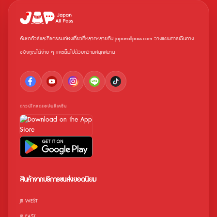
มากกว่า 2 คน เด็กเล็กคนที่ 3 เป็นต้นไปจะต้องมีตั๋ว Rail
Pass สำหรับเด็กถึงจะใช้บริการได้ • เด็กอ่อนที่มีอายุไม่
เกิน 1 ขวบสามารถใช้บริการร่วมกับผู้ถือตั๋วได้ฟรี • หาก
เข้าข่ายกรณีดังต่อไปนี้ เด็กเล็กทุกคนจะต้องมีตั๋ว Rail
Pass สำหรับเด็กถึงจะใช้บริการได้ : * กรณีที่เด็กเล็กใช้
ค้นหาทัวร์และกิจกรรมท่องเที่ยวที่หลากหลายกับ japanallpass.com วางแผนการเดินทาง
บริการที่นั่งแบบจองล่วงหน้า (Reserved Seat) ด้วย
ตนเอง * กรณีที่เด็กเล็กเดินทางด้วยตนเอง ขบวน
ของคุณได้ง่าย ๆ และเต็มไปด้วยความสนุกสนาน
รถไฟที่ใช้งานได้ • รถไฟหัวกระสุน "SANYO
SHINKANSEN" (Mihara ⇔ Hakata) ที่นั่งแบบจองล่วง
หน้า • ท่านสามารถใช้ Pass ในการขึ้นรถไฟ Hello Kitty
Shinkansen ได้ • ที่นั่งแบบจองล่วงหน้า บนรถไฟประเภท
Limited Express Train * ในกรณีที่ต้องการนั่งที่นั่ง
แบบจองล่วงหน้า กรุณาจองที่นั่งให้เรียบร้อยก่อนขึ้น
รถไฟ * รถไฟบางขบวน ที่นั่งบนรถไฟจะเป็นที่นั่งแบบ
ดาวน์โหลดแอปพลิเคชัน
จองล่วงหน้าทั้งหมด จะไม่มีที่นั่งแบบไม่ต้องจอง สามารถ
ดูรายละเอียดรถไฟที่ ที่นั่งเป็นแบบจองล่วงหน้าทั้งหมด
ได้ ที่นี่ • รถไฟประเภท Rapid Service หรือ Special
Rapid Service หรือประเภท Local ในเส้นทางเดินรถไฟ
ธรรมดาของ JR-WEST • เรือ JR WEST MIYAJIMA
FERRY (Miyajimaguchi ⇔ Miyajima) หมายเหตุ
รถไฟที่ระบุดังต่อไปนี้เป็นรถไฟที่ไม่สามารถใช้บริการได้ *
รถไฟหัวกระสุน "SANYO SHINKANSEN" (Mihara ⇔
Shin-Osaka) * รถไฟหัวกระสุน "TOKAIDO
สินค้าจากบริการขนส่งยอดนิยม
SHINKANSEN" (Shin-Osaka ⇔ Tokyo) * รถไฟหัว
กระสุน "KYUSHU SHINKANSEN" (Hakata ⇔
Kagoshima-Chuo)
JR WEST
JR EAST