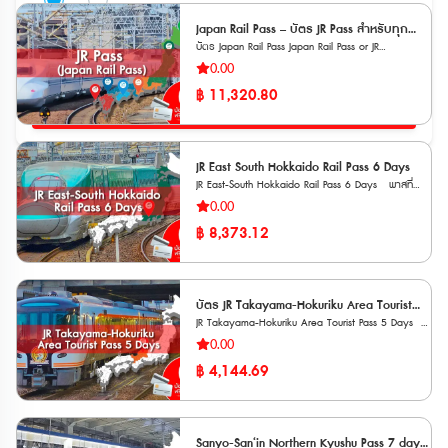
Japan Rail Pass – บัตร JR Pass สำหรับทุก
บัตร Japan Rail Pass Japan Rail Pass or JR
ภูมิภาคในญี่ปุ่น
Nationwide Pass สำหรับทุกภูมิภาคในญี่ปุ่น (ตั๋วรถไฟ
0.00
ใช้ได้ทั่วประเทศญี่ปุ่น ) เหมาะสำหรับนักท่องเที่ยวที่เดินทาง
฿
11,320.80
ไกลข้ามภูมิภาคในประเทศญี่ปุ่น ให้สิทธิ์สำหรับนักท่องเที่ยว
ค้นหา
ชาวต่างชาติที่เข้ามาท่องเที่ยวในประเทศญี่ปุ่นวีซ่าแบบ
ชั่วคราว สามารถพำนักอยู่ในประเทศญี่ปุ่น 15 วัน / 90
วันเท่านั้น ตั๋วชนิดนี้ใช้รถไฟในเครือของบริษัท JR ทั่ว
ประเทศญี่ปุ่นได้โดยไม่จำกัดครั้ง ภายใน 7,14 และ 21 วัน
JR East South Hokkaido Rail Pass 6 Days
**เวาเชอร์กระดาษ จัดส่งทาง EMS ฟรี ภายใน 3 วัน
JR East-South Hokkaido Rail Pass 6 Days พาสที่
ทำการ** ต้องนำเวาเชอร์ ไปแลกพาสตัวจริงที่สถานี JR
สามารถโดยสารรถไฟแบบไม่จำกัดเที่ยว เหมาะมากสำหรับ
0.00
หลักในญี่ปุ่น ภายใน 90 วันหลังจากวันที่ซื้อ ** ตั๋วจะจัด
คนที่มีแพลนการเดินทางระหว่าง Tokyo – Hokkaido ซึ่ง
ส่งเฉพาะวันทำการ (ไม่รวมวันหยุดนักขัตฤกษ์ วันศุกร์ และ
฿
8,373.12
จะช่วยให้สามารถแวะเที่ยวระหว่างทางในเขตต่าง ๆ ได้
วันเสาร์-อาทิตย์)
เช่น Hokkaido, Tohoku, Kanto รวมถึงการเดินทางไป
เล่นหิมะที่ GALA Yuzawa ที่เป็นที่เล่นหิมะที่เป็นที่นิยมมากใน
ญี่ปุ่นหรือเที่ยวในเขต Izu ที่มีซากุระที่สวยมากเลยทีเดียว
การร่วมกันบริหารของ 2 บริษัท ระหว่าง JR EAST กับ JR
บัตร JR Takayama-Hokuriku Area Tourist
HOKKAIDO ได้ทำการออกพาสใหม่มาให้นักท่องเที่ยวได้
JR Takayama-Hokuriku Area Tourist Pass 5 Days
Pass 5 Days – บัตร JR Pass สำหรับทาคายามะ
ขึ้น Hokkaido Shinkansen โดยไม่ต้องง้อ JR Pass
● พาสรถไฟ JR ครอบคลุมพื้นที่หลักในโอซาก้า (Osaka)
และโฮคุริคุ 5 วัน
0.00
Nation Wide ที่สามารถเดินทางรถไฟของ JR ได้ทั่ว
ผ่านเกียวโต (Kyoto), นาโกย่า (Nagoya), ทาคายาม่า
ประเทศ สามารถใช้งานได้ 6 วันแบบต่อเนื่อง **เริ่มใช้
฿
4,144.69
(Takayama), คานาซาว่า (Kanazawa), โทยาม่า
งานได้ตั้งแต่วันที่ 14 มีนาคม เป็นต้นไป **ตั๋ว JR สามารถ
(Toyama), ฟุกุอิ (Fukui) ● นั่งรถไฟ JR ประเภท Local,
สั่งซื้อล่วงหน้าก่อนเดินทางได้ 90 วัน เนื่องจากต้องนำ
Rapid ไม่จำกัดรอบ ภายในเส้นทางและวันที่กำหนด ●
Voucher JR ไปแลกตั๋วจริงที่ญี่ปุ่นภายในไม่เกิน 90 วัน
จากสนามบินคันไซ (Kansai Airport; KIX) นั่งรถไฟขบวน
**ตั๋วกระดาษ จัดส่งทาง EMS ภายใน 3 วันทำการ **
HARUKA ไปสถานี Tennoji, Osaka, Shin-Osaka, Kyoto
ตั๋วจะจัดส่งเฉพาะวันทำการ (ไม่รวมวันหยุดนักขัตฤกษ์ วัน
Sanyo-San‘in Northern Kyushu Pass 7 days