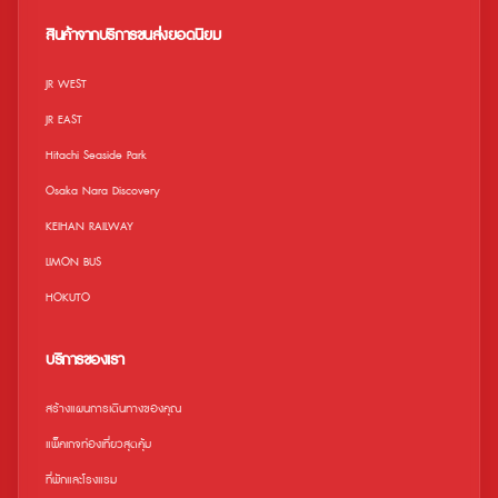
เว็บไซต์อย่างเป็นทางการ ข้อจำกัด • เด็ก
ออกจากสถานีได้ ถึงบัตรจะหมดอายุแล้ว
อายุ 0-3 ปี สามารถเข้าชมได้ฟรี • เด็กที่
สินค้าจากบริการขนส่งยอดนิยม
มีอายุระหว่าง 0-3 ปี จะต้องอยู่ภายใต้การ
ดูแลของผู้ใหญ่ตลอดเวลา • ไม่สามารถใช้
ร่วมกับคูปองอื่น คูปองพิเศษ ส่วนลด ฯลฯ •
JR WEST
เวลาทำการอาจมีการเปลี่ยนแปลงขึ้นอยู่กับ
ฤดูกาล • สถานที่และกิจกรรมอาจถูกระงับ /
JR EAST
ยกเลิกเนื่องจากสภาพอากาศไม่เอื้ออำนวย
หรือสถานการณ์ในท้องถิ่น ในกรณีนี้เราจะไม่
Hitachi Seaside Park
สามารถคืนเงินค่าขนส่งไปยังสถานที่ได้ •
โปรดทราบว่าเวลาทำการอาจมีการ
Osaka Nara Discovery
เปลี่ยนแปลง สำหรับข้อมูลล่าสุดเกี่ยวกับเวลา
ทำการ สามารถตรวจสอบได้ทางเว็บไซต์
KEIHAN RAILWAY
อย่างเป็นทางการของพิพิธภัณฑ์สัตว์น้ำ
Sunshine Aquarium
LIMON BUS
HOKUTO
บริการของเรา
สร้างแผนการเดินทางของคุณ
แพ็คเกจท่องเที่ยวสุดคุ้ม
ที่พักและโรงแรม