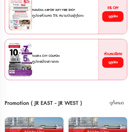
รถไฟสาย Joshin Dentetsu • รถไฟสาย
**ตั๋ว JR สามารถสั่งซื้อล่วงหน้าก่อนเดินทาง
Saitama New Urban Transit (Ōmiya -
ได้ 90 วัน เนื่องจากต้องนำ Voucher JR ไป
5% OFF
FUKUOKA AIRPORT DUTY FREE SHOP
the Railway Museum) • รถไฟสาย Tokyo
แลกตั๋วจริงที่ญี่ปุ่นภายในไม่เกิน 90 วัน
คูปองส่วนลด 5% สนามบินฟุกุโอกะ
Waterfront Area Rapid Transit (Rinkai) •
**กรณีทำรายการสั่งซื้อตั๋ว E-Ticket
ดูคูปอง
รถไฟ Hokuriku Shinkansen ระหว่าง
ภายในเวลา 13.00 น. จะได้รับ Voucher
Tokyo - Sakudaira • รถไฟ
ทางอีเมลภายในวัน และหากสั่งซื้อหลังเวลา
Joetsu Shinkansen ระหว่าง Tokyo - Gala
ดังกล่าว จะได้รับภายในวันถัดไป บัตร JR
Yuzawa • รถไฟ Tohoku Shinkansen
Pass สำหรับภูมิภาคคันไซ และ บัตร Have
ระหว่าง Tokyo - Nasushiobara •
Fun in Okayama Pass การใช้งาน •
รถไฟ Tobu ไม่ว่าจะเป็น Nikkō, SPACIA
สามารถใช้รถไฟ Sanyo Shinkansen (Shin-
Nikkō, Kinugawa และ SPACIA Kinugawa
Osaka-Okayama รวมไปถึง NOZOMI,
ข้อจำกัด * ไม่สามารถใช้ JR TOKYO
ส่วนลดพิเศษ
MIZUHO) • สามารถใช้รถไฟด่วนพิเศษและ
TAKETA CITY COUPON
Wide Pass กับรถไฟสาย Tokaido
รถไฟธรรมดา (รวมไปถึงรถไฟเร็วและรถไฟ
คูปองเมืองทาเคตะ
ดูคูปอง
Shinkansen ได้ * ไม่สามารถใช้ได้กับรถไฟ
เร็วพิเศษ) ภายใน Area แบบไม่ระบุที่นั่ง •
ใต้ดินใน Tokyo * หากใช้รถไฟ Gran Class,
สามารถทำ Reserved Seat ที่ตู้ปกติได้ฟรี
Green Car หรือรถไฟตู้นอน ต้องซื้อตั๋ว
แบบไม่จำกัดครั้ง สามารถใช้กับขบวน Sanyo
ระบุที่นั่งแบบ Super Express เพิ่มเติม * การ
Shinkansen (Shin-Osaka-Okayama) และ
โดยสาร Fujisan Express, Fujisan View
ขบวนรถไฟด่วนพิเศษ
Express และ Fuji Tozan Densha ต้องเสีย
HARUKA,KUROSHIO,KONOTORI,SUPER
ค่าใช้จ่ายเพิ่มเติม * GALA Yuzawa Station
HAKUTO • สามารถใช้รถไฟ Kyoto Tanyo
ใช้ได้เฉพาะช่วงที่ GALA Yuzawa Snow
Railway • สามารถใช้รถไฟ Wakayama
Resort เปิดให้บริการ * ไม่สามารถใช้พาสกับ
Electric Railway • สามารถใช้รถไฟ Chizu
Promotion ( JR EAST - JR WEST )
ดูทั้งหมด
รถบัส JR ได้ 💺การจองที่นั่ง * หากใช้ที่
Express • สามารถใช้รถบัส West JR Bus
นั่งสำรองบน Shinkansen หรือ limited
ใน Area ได้ไม่อั้น • พาสนี้ใช้ได้ 5 วันต่อ
express ต้องมีตั๋วจองที่นั่งแยกต่างหาก *
เนื่อง (นับจากเที่ยงคืนวันแรก ถึง เที่ยงคืนวัน
บางขบวนมีเฉพาะที่นั่งแบบจองเท่านั้น และไม่
สุดท้าย) • สามารถใช้ได้เฉพาะนักท่องเที่ยว
สามารถจองบนขบวนได้ ต้องจองล่วงหน้าที่
ชาวต่างชาติเท่านั้น • Passport ข้าราชการ
เคาน์เตอร์ให้บริการ * สามารถทำการจองที่
ปกเล่มสีน้ำเงิน ไม่สามารถใช้งานพาสทุกพาส