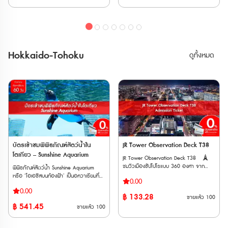
🏙️ มีคาเฟ่ชมวิวที่เรียกว่า ‘Café La Tour’
🏙️ ครอบคลุมทุกสายของ Toei Subway
พื้นที่ใช้งาน
ของ JR แบบ Local และ Limited
และร้านค้าที่จำหน่ายของที่ระลึกบนดาดฟ้า
และ Tokyo Metro *ตั๋ว E-Ticket จะจัด
Express แบบ Non-Reserved ที่นั่งระหว่าง
ตั๋ว E-Ticket สามารถใช้งานได้ภายใน 6
ส่งให้ทาง Email เมื่อทำการสั่งซื้อสำเร็จ
สถานี Nagoya ถึงสถานี Toyama โดย JR
เดือนนับจากวันที่สั่งซื้อ และตั๋วจะจัดส่งให้ทาง
🎫สิ่งที่รวมอยู่ในแพ็กเกจ * บัตรเข้าชม
Tokaido /Takayama Line – Gifu และ
Email เมื่อทำการสั่งซื้อสำเร็จ 🚻สิ่ง
Tokyo Tower Main Deck: สามารถใช้ได้
ระหว่างสถานีShinano-Omachi และ
อำนวยความสะดวก • ห้องน้ำ • ห้องให้นม
ภายใน 6 เดือนนับจากวันที่ซื้อ * บัตร
สถานี Nagoya ผ่านสายหลัก JR
Hokkaido-Tohoku
ดูทั้งหมด
บุตร • ตู้ล็อกเกอร์หยอดเหรียญ • Food
โดยสารรถไฟใต้ดินใน Tokyo : สามารถแลก
Chuo, Shinanoi and Oita
Court / ร้านอาหาร / คาเฟ่ • ร้านค้า • ตู้
รับบัตรกระดาษได้ภายใน 12 เดือนนับจาก
Line สู่ Matsumoto • สามารถใช้เดินทาง
ATM 🗺️ที่ตั้ง : Tokyo Tower 4-2-8
วันที่ซื้อ : ตั๋วที่แลกรับจะมีอายุ 6 เดือนนับ
ระหว่างสถานี Toyama ไปสถานี Dentetsu-
Shibakoen, Minato-ward, Tokyo 105-
จากวันที่แลก โดยเริ่มนับการใช้งานเมื่อสอด
Toyama และสถานี Tateyama แบบไม่
0011 วันที่ให้บริการ : เปิดให้บริการทุกวัน
บัตรเข้าประตูตรวจตั๋วอัตโนมัติที่สถานีครั้ง
สำรองที่นั่ง (Non-reserved) บนขบวนรถไฟ
เวลาทำการ : ดูเวลาทำการ 🚇️การเดิน
แรก 🏙️Tokyo Tower Main Deck
สาย Toyama Chiho ได้ • สามารถจองที่
ทาง • รถไฟใต้ดิน Toei Oedo Line : ลงที่
🚻สิ่งอำนวยความสะดวก • ห้องน้ำ •
นั่งรถไฟ Limited Express ได้ฟรี 4 ครั้ง •
สถานี Akabanebashi ทางออก
ห้องน้ำอเนกประสงค์ / ห้องให้นมบุตร • ตู้
ไม่สามารถจอง Cable Car
Akabanebashi เดิน 5 นาที • รถไฟใต้ดิน
ล็อกเกอร์ (มีค่าบริการ) *ให้บริการตั้งแต่
Tateyama ผ่านการจองตั๋วทางเว็บไซต์ได้ •
Tokyo Metro Hibiya Line : ลงที่สถานี
เวลา 09:00–23:00 (สามารถใช้ได้ 1 วัน
ต้องใช้ต่อเนื่องกันภายในระยะเวลา 5 วัน •
Kamiyacho ทางออก1 เดิน 7 นาที • รถไฟ
เท่านั้น) • ร้านค้า • Food Court / ร้านขาย
จำหน่ายในเฉพาะนั่งท่องเที่ยวชาวต่างชาติ •
ใต้ดิน Metropolitan Mita Line : ลงที่สถานี
อาหาร • คาเฟ่ / ร้านขนม ที่ตั้ง : Tokyo
บัตรเข้าชมพิพิธภัณฑ์สัตว์น้ำใน
JR Tower Observation Deck T38
บัตรพาสนี้มีระยะเวลาจำหน่ายและระยะเวลาใช้
Onarimon Station ทางออก A1 เดิน 6
Tower Main Deck 4-2-8 Shibakoen,
งานจำกัดโปรดตรวจสอบก่อนซื้อ ตาราง
โตเกียว – Sunshine Aquarium
JR Tower Observation Deck T38 🗼
นาที • รถไฟใต้ดิน Metropolitan Asakusa
Minato-ward, Tokyo 105-0011 เวลา
เวลารถไฟ JR >> Click Here ตารางเวลาเส้น
ชมวิวเมืองซัปโปโรแบบ 360 องศา จาก
พิพิธภัณฑ์สัตว์น้ำ Sunshine Aquarium
Line : ลงที่สถานี Daimon ทางออก A6 เดิน
ทำการ : ดูตารางเวลา 🚇การเดินทาง
ทางเจแปนแอลป์, Toyama Chiho Railway
ความสูง 160 เมตรที่ชั้น 38 ของ JR Tower
หรือ ‘โอเอซิสบนท้องฟ้า’ เป็นอควาเรียมที่ตั้ง
10 นาที วิธีการใช้งาน เมื่อได้รับ E-
* รถไฟใต้ดิน Toei Oedo Line : ลงที่สถานี
>> Click Here
0.00
🗼 เดินทางสะดวก เชื่อมต่อกับสถานีซัปโปโร
อยู่บนชั้นสูงสุดของอาคาร World Import
Ticket เรียบร้อยเเล้วกรุณาแสดงเวาเชอร์ที่
Akabanebashi ทางออก Akabanebashi
0.00
โดยตรง และมีลิฟต์เฉพาะขึ้นจุดชมวิว 🗼
Mart ของ Sunshine City ย่านอิเคะบุคุโระ ที่
แสดงบนสมาร์ตโฟน ก่อนขึ้นลิฟต์
เดิน 5 นาที * รถไฟใต้ดิน Tokyo Metro
฿
133.28
ขายแล้ว
100
ทัศนียภาพหลากหลาย มองเห็นทั้งอ่าว แม่น้ำ
นี่มีสัตว์น้ำน่ารักประมาณ 750 สายพันธ์
Hibiya Line : ลงที่สถานี Kamiyacho
฿
541.45
ขายแล้ว
100
ภูเขา และเมืองซัปโปโรอย่างชัดเจน 🗼 ตื่น
รวมกว่า 37,000 ตัว โดยมีการจัดแสดง
ทางออก1 เดิน 7 นาที * รถไฟใต้ดิน
ตาตื่นใจกับห้องน้ำสุดพิเศษวิวสวยสุดใจ เป็น
สัตว์ทั้งแบบ Indoor และ Outdoor แบ่งเป็น 3
Metropolitan Mita Line : ลงที่สถานี
อีกจุดถ่ายรูปและพักผ่อนที่ไม่ควรพลาด
โซน ได้แก่ Sky Journey, Waterfront
Onarimon Station ทางออก A1 เดิน 6