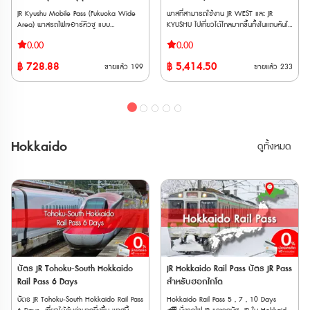
รถไฟ Tobu ไม่ว่าจะเป็น Nikkō, SPACIA
City (Temporary Closure) Attractions
City (Temporary Closure) Attractions
ซันโย, ซันอิน และคิวชูตอนเหนือ 7
Nikkō, Kinugawa และ SPACIA Kinugawa
JR Kyushu Mobile Pass (Fukuoka Wide
พาสที่สามารถใช้งาน JR WEST และ JR
Ride 3 6. Nonotori Coupon JPY3000
Ride 3 6. Nonotori Coupon JPY3000
วัน
ข้อจำกัด * ไม่สามารถใช้ JR TOKYO
Area) พาสรถไฟเจอาร์คิวชู แบบ
KYUSHU ไปเที่ยวได้ไกลมากขึ้นทั้งในแถบคันไซ
7. SMALL WORLDS TOKYO Admission
7. SMALL WORLDS TOKYO Admission
Wide Pass กับรถไฟสาย Tokaido
อิเล็กทรอนิกส์ สำหรับเที่ยวรอบฟุกุโอกะ โคคุ
และถึงเกาะคิวชูเหนือ เพิ่มเส้นทางมากกว่าเดิม
Tickets ตรวจสอบรายชื่อสถานที่ที่เข้า
Tickets ตรวจสอบรายชื่อสถานที่ที่เข้า
0.00
0.00
Shinkansen ได้ * ไม่สามารถใช้ได้กับรถไฟ
ระ โมจิโกะ คุรุเมะ ครบจบใน 2 วัน ● ไม่
ขึ้นรถไฟ JR ได้ไม่จำกัด จาก Osaka /
ร่วมเพิ่มเติม
ร่วมเพิ่มเติม
ใต้ดินใน Tokyo * หากใช้รถไฟ Gran Class,
ต้องต่อคิวแลกพาส ซื้อปุ๊ป กดใช้งานได้ทันที
Kyoto ไปยัง Sanyo / San’in และ Kyushu
ได้ที่ https://travelcontentsapp.com/en/have-
ได้ที่ https://travelcontentsapp.com/en/have
฿
728.88
฿
5,414.50
ขายแล้ว
199
ขายแล้ว
233
Green Car หรือรถไฟตู้นอน ต้องซื้อตั๋ว
● ไม่ต้องกลัวพาสหาย พาสอยู่ในโทรศัพท์
เหนือ **เวาเชอร์กระดาษ จัดส่งทาง EMS
fun-pass/tokyo/ Have Fun in
fun-pass/tokyo/ Have Fun in
ระบุที่นั่งแบบ Super Express เพิ่มเติม * การ
เราตลอดเวลา ● ขึ้นรถไฟด่วนพิเศษที่นั่ง
ภายใน 3 วันทำการ** **ตั๋ว JR สามารถสั่ง
Tohoku Pass (สามารถเลือกเข้าชมได้ 3
Tohoku Pass (สามารถเลือกเข้าชมได้ 3
โดยสาร Fujisan Express, Fujisan View
Non-Reserved Seat ในพื้นที่ที่กำหนด ไม่
ซื้อล่วงหน้าก่อนเดินทางได้ 90 วัน เนื่องจาก
สถานที่ ) 1. Michinoku Date Masamune
สถานที่ ) 1. Michinoku Date Masamune
Express และ Fuji Tozan Densha ต้องเสีย
จำกัดรอบ ตั๋ว E-Ticket ส่งให้ทางอีเมล
ต้องนำ Voucher JR ไปแลกตั๋วจริงที่ญี่ปุ่น
Historical Museum ＆ Matsushima Trick
Historical Museum ＆ Matsushima Trick
ค่าใช้จ่ายเพิ่มเติม * GALA Yuzawa Station
ทันทีหลังซื้อ สามารถเปิดใช้งานภายใน 30
ภายในไม่เกิน 90 วัน
Art Special Exhibition Combined
Art Special Exhibition Combined
ใช้ได้เฉพาะช่วงที่ GALA Yuzawa Snow
วัน นับจากวันสั่งซื้อ **ต้องระบุวันใช้งานและ
Admission Ticket + 2 Grilled Oysters Set
Admission Ticket + 2 Grilled Oysters Set
Resort เปิดให้บริการ * ไม่สามารถใช้พาสกับ
ไม่สามารถเปลี่ยนแปลงได้** ระยะเวลาการ
2. Kakiya Fry Tei Matsushima
2. Kakiya Fry Tei Matsushima
Hokkaido
ดูทั้งหมด
รถบัส JR ได้ 💺การจองที่นั่ง * หากใช้ที่
ใช้งาน: 2 วันติดต่อกัน เงื่อนไขการใช้งาน:
Indulgence Set(Bomb Oyster
Indulgence Set(Bomb Oyster
นั่งสำรองบน Shinkansen หรือ limited
1. ผู้ถือบัตรต้องแสดงหนังสือเดินทางเมื่อเจ้า
Fry+Large Oyster Fry Skewer+Salted
Fry+Large Oyster Fry Skewer+Salted
express ต้องมีตั๋วจองที่นั่งแยกต่างหาก *
หน้าที่ขอในระหว่างการใช้พาส 2. ตั๋วนี้
Lemon Soda) 3. Matsushima
Lemon Soda) 3. Matsushima
บางขบวนมีเฉพาะที่นั่งแบบจองเท่านั้น และไม่
สามารถใช้ได้สำหรับที่นั่งไม่สำรองของรถ
Kamaboko Honpo Hand-grilled
Kamaboko Honpo Hand-grilled
สามารถจองบนขบวนได้ ต้องจองล่วงหน้าที่
ด่วนและรถท้องถิ่นที่ดำเนินการโดย JR
Sasakamaboko fishcake experience (1
Sasakamaboko fishcake experience (1
เคาน์เตอร์ให้บริการ * สามารถทำการจองที่
Kyushu ในพื้นที่ที่กำหนดเท่านั้น (ไม่รวม
piece),seaweed rice crackers × 2 bags
piece),seaweed rice crackers × 2 bags
นั่งล่วงได้ที่ เครื่องจำหน่ายตั๋วอัตโนมัติและ
Kyushu Shinkansen และ Sanyo
4. Matsushima Sightseeing
4. Matsushima Sightseeing
เคาน์เตอร์บริการ * สามารถจองที่ล่วงหน้า
Shinkansen) 3. ไม่สามารถใช้บริการของ
Boat「NIOMARU Course」 1,500-yen
Boat「NIOMARU Course」 1,500-yen
ออนไลน์ได้ที่ "JR-EAST Train Reservation"
รถไฟนอก JR (เช่น Fukuoka City Subway)
boarding ticket 5. Zuiganji Admission
boarding ticket 5. Zuiganji Admission
📱วิธีการใช้งาน * นำเวาเชอร์พร้อม
4. หากผู้ถือบัตรนั่งที่นั่งสำรอง (Reserved
Fee & Original Clear File Set คำ
Fee & Original Clear File Set คำ
หนังสือเดินทางตัวสจริงของผู้ใช้งานทุกคน
Seat) หรือใน Green car ผู้ถือบัตรจะต้อง
แนะนำเพิ่มเติมในการตรวจสอบ: 1. การดู
แนะนำเพิ่มเติมในการตรวจสอบ: 1. การดู
ไปรับพาสตัวจริงที่เคาน์เตอร์ JR (ตรวจสอบ
ชำระค่าใช้จ่ายเพิ่มเติมสามารถ 5. ผู้ถือบัตร
บัตร JR Tohoku-South Hokkaido
JR Hokkaido Rail Pass บัตร JR Pass
รายละเอียด: คลิกที่ชื่อสถานที่นั้นๆ เพื่อดู
รายละเอียด: คลิกที่ชื่อสถานที่นั้นๆ เพื่อดู
สถานที่แลกพาส JR East Pass (Tohoku
จะต้องชำระค่าใช้จ่ายที่เกิดขึ้นจากการเดิน
Rail Pass 6 Days
สำหรับฮอกไกโด
ข้อมูลสำคัญ เช่น: ⌚ เวลาทำการ (Business
ข้อมูลสำคัญ เช่น: ⌚ เวลาทำการ (Business
Area)) * ต้องระบุวันที่เริ่มใช้งานภายใน 1
ทางออกนอกพื้นที่ที่กำหนด
Hours): บางสถานที่อาจมีเวลาเปิด-ปิดไม่เท่า
Hours): บางสถานที่อาจมีเวลาเปิด-ปิดไม่เท่า
บัตร JR Tohoku-South Hokkaido Rail Pass
Hokkaido Rail Pass 5 , 7 , 10 Days
เดือนขณะที่แลกรับพาสจริง และไม่สามารถ
กันในแต่ละวัน 🗓 วันหยุดประจำ (Public
กันในแต่ละวัน 🗓 วันหยุดประจำ (Public