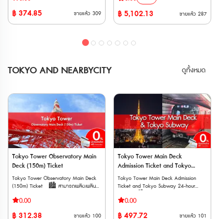
รถไฟวิ่งตรงจาก Kansai-airport ไปยังสถานี
ของญี่ปุ่น” เป็นเส้นทางทะลุผ่านเขาทาเตยามะ
฿
374.85
฿
5,102.13
ขายแล้ว
309
ขายแล้ว
287
ในเมืองต่างๆ ใน Kansai ไม่ว่าจะเป็น Tennoji
แอลป์ญี่ปุ่นอันยิ่งใหญ่ สูงจากระดับน้ำทะเล
, Shin-Osaka , Kyoto , Kobe , Nara
2,400 เมตร ที่สามารถข้ามผ่านจากจังหวัด
เวาเชอร์อิเล็กทรอนิก (E-Voucher) จัดส่ง
โทยาม่า (Toyama) ไปจังหวัดนากาโน่
ทาง Email หลังการสั่งซื้อ ต้องนำเวาเชอร์ไป
(Nagano) โดยการนั่งยานพาหนะชนิดต่างๆ
รับตั๋วจริงที่สถานีรถไฟ Kansai
ซึ่งจะทำให้การท่องเที่ยวในครั้งนี้สนุกสนานได้
Airport ภายใน 90 วันหลังจากวันที่ซื้อ
ไม่ลืมเลือน **ตั๋ว JR สามารถสั่งซื้อล่วง
อายุการใช้งาน *สามารถใช้งานได้ 90 วันนับ
หน้าก่อนเดินทางได้ 90 วัน เนื่องจากต้องนำ
TOKYO AND NEARBYCITY
ดูทั้งหมด
จากวันที่ยืนยันการจอง และจะหมดอายุเวลา
Voucher JR ไปแลกตั๋วจริงที่ญี่ปุ่นภายในไม่
23:59 น. ของวันถัดจากวันสุดท้าย ข้อ
เกิน 90 วัน **ตั๋วกระดาษ จัดส่งทาง EMS
กำหนดเกี่ยวกับผู้ใช้บริการ • ผู้ที่ต้องการใช้
ภายใน 3 วันทำการ ** ตั๋วจะจัดส่งเฉพาะวัน
ตั๋ว Discounted One-way Ticket จะต้อง
ทำการ (ไม่รวมวันหยุดนักขัตฤกษ์ วันศุกร์
ถือหนังสือเดินทางที่ออกโดยรัฐบาลต่าง
และวันเสาร์-อาทิตย์) ระยะเวลาจำหน่าย :
ประเทศ • ผู้ที่ต้องการใช้ตั๋ว Discounted
15 มีนาคม 2569 - 6 พฤศจิกายน 2569
One-way Ticket จะต้องเดินทางเข้าประเทศ
ระยะเวลาแลกบัตรพาส: 15 มีนาคม 2569 -
ญี่ปุ่นด้วยสถานภาพการพำนักระยะสั้น **ไม่
6 พฤศจิกายน 2569 ระยะเวลาการใช้บัตร
อนุญาตให้ลูกค้ารายบุคคลซื้อหรือแลก
พาส: 15 เมษายน 2569 - 10 พฤศจิกายน
เปลี่ยนตั๋วเดียวกันมากกว่าหนึ่งใบในช่วงเวลา
2569 การใช้งาน • สามารถใช้โดยสาร
การใช้งานเดียวกัน ข้อมูลเพิ่มเติม *
รถไฟของ JR ได้ไม่จำกัดตลอดเส้นทาง
นอกจากรถไฟ Haruka แล้ว คุณยังสามารถ
ยกเว้น Home Liner และ Shinkansenเดินทาง
Tokyo Tower Observatory Main
Tokyo Tower Main Deck
ใช้บริการรถไฟอื่น ๆ เช่น Special Rapid ,
ด้วย
Deck (150m) Ticket
Admission Ticket and Tokyo
Rapid และ Local trains ได้ (เฉพาะเส้นทาง
รถไฟ JR ระหว่าง Nagoya, Gero, Takayama, 
Subway (24,48,72 hour) Ticket
Tokyo Tower Observatory Main Deck
Tokyo Tower Main Deck Admission
Kobe , Nara ) * มีเพียงผู้ถือตั๋ว
ระหว่าง Shinano, Omachi, Matsutomo, Nagoy
(150m) Ticket 🏙️ สามารถเพลิดเพลิน
Ticket and Tokyo Subway 24-hour
Discounted One-way Ticket เท่านั้นที่จะ
• ใช้เดินทางภายใน Tateyama Kurobe
กับทิวทัศน์ขณะจิบชาสบาย ๆ หรือ
Ticket 🏙️ ชมวิวกรุง Tokyo จาก
สามารถใช้ตั๋ว Discounted One-way
Alpine Route โดยยานพาหนะต่างๆ ได้ไม่
0.00
0.00
เพลิดเพลินกับการช้อปปิ้งที่นั่น 🏙️ สัมผัส
Tokyo Tower สูงถึง 150 เมตร 🏙️
Ticket ได้ * หากตั๋วสูญหายหรือถูกขโมย
จำกัด(ระหว่าง Toyama-Tateyama-
ประสบการณ์สุดตื่นเต้นในการยืนบนพื้น
สามารถเดินทางด้วยรถไฟใต้ดินใน Tokyo
ทางบริษัทจะไม่สามารถออกให้ใหม่ได้ * จะมี
Murodo-Daikanbo-Kurobe Dam-
฿
312.38
฿
497.72
ขายแล้ว
100
ขายแล้ว
101
กระจกที่เรียกว่า “หน้าต่างสกายวอล์ค”
แบบไม่จำกัดเที่ยวแบบ 24, 48, 72 ชั่วโมง
การคิดค่าบริการเพิ่มเติมหากใช้รถไฟนอก
Shinano-Omachi) • สามารถนั่งรถไฟ