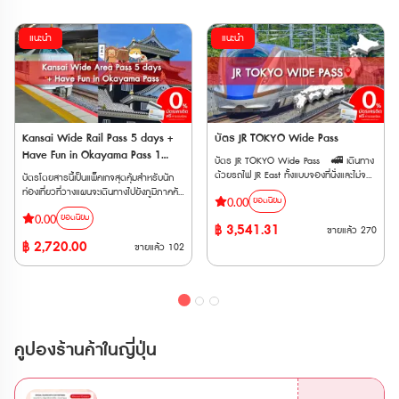
แนะนำ
แนะนำ
Kansai Wide Rail Pass 5 days +
บัตร JR TOKYO Wide Pass
Have Fun in Okayama Pass 1
บัตร JR TOKYO Wide Pass 🚅 เดินทาง
week Free Pass
ด้วยรถไฟ JR East ทั้งแบบจองที่นั่งและไม่จอง
บัตรโดยสารนี้เป็นแพ็คเกจสุดคุ้มสำหรับนัก
ที่นั่ง ประเภท Local, Rapid, Limited
ท่องเที่ยวที่วางแผนจะเดินทางไปยังภูมิภาคคัน
0.00
ยอดนิยม
Express, Shinkansen ได้ไม่จำกัดเที่ยว
ไซและโอกายามะในประเทศญี่ปุ่น (ตั๋วสำหรับ
0.00
ภายใน 3 วันติดต่อกัน 🚅 ครอบคลุมรถไฟ
ยอดนิยม
ผู้ใหญ่ อายุ 12 ปีขึ้นไป) โดยประกอบด้วย
฿
3,541.31
ขายแล้ว
270
เอกชนหลายสาย เช่น Fujikyu Railway, Izu
บัตรโดยสาร 2 แบบ ได้แก่ • Kansai
฿
2,720.00
Kyuko, Rinkai Line, Tokyo Monorail,
ขายแล้ว
102
Wide Area 5 Days : เป็นบัตรโดยสาร
Joshin Dentetsu และ New Shuttle 🚅
รถไฟ JR ที่ให้คุณเดินทางได้อย่างอิสระในพื้นที่
ใช้ได้กับรถไฟด่วนพิเศษสายร่วม JR และ
คันไซ เป็นเวลา 5 วัน สามารถนั่งรถไฟสาย
Tobu ไม่ว่าจะเป็น Nikkō, SPACIA Nikkō,
ต่างๆ รวมถึงรถไฟชินคันเซ็นได้แบบไม่จำกัด
Kinugawa และ SPACIA Kinugawa ตั๋ว
• Have Fun in OKAYAMA Pass (1
E-Ticket สามารถใช้งานได้ภายใน 3 เดือน
Week) : เป็นบัตรที่ให้คุณเข้าชมสถานที่ท่อง
นับจากวันที่ซื้อ และตั๋วจะจัดส่งให้ทาง Email
เที่ยวต่างๆ ในจังหวัดโอกายามะได้ฟรี
คูปองร้านค้าในญี่ปุ่น
เมื่อทำการสั่งซื้อสำเร็จ 🚄รถไฟที่
สามารถเข้าชมสถานที่ท่องเที่ยวได้ 3 สถานที่
สามารถใช้ได้ • รถไฟสาย JR EAST •
โดยมีระยะเวลาการใช้งาน 7 วัน หลังจากการ
รถไฟสาย Tokyo Monorail • รถไฟสาย
เข้าใช้ครั้งแรก (ตั๋ว Have Fun in Okayama
Izu Kyuko • รถไฟสาย Fujikyu Railway •
: ตั๋วมีอายุ 270 วัน นับจากวันที่สั่งซื้อ)