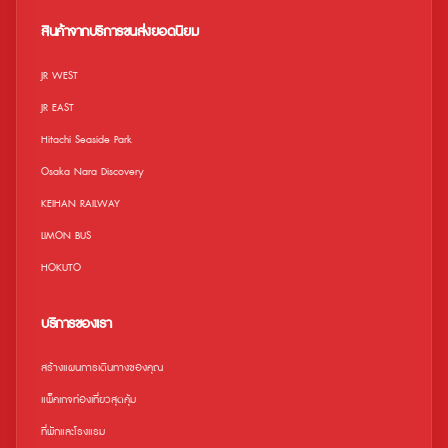
เว็บไซต์อย่างเป็นทางการ ข้อจำกัด • เด็ก
ออกจากสถานีได้ ถึงบัตรจะหมดอายุแล้ว
อายุ 0-3 ปี สามารถเข้าชมได้ฟรี • เด็กที่
สินค้าจากบริการขนส่งยอดนิยม
มีอายุระหว่าง 0-3 ปี จะต้องอยู่ภายใต้การ
ดูแลของผู้ใหญ่ตลอดเวลา • ไม่สามารถใช้
ร่วมกับคูปองอื่น คูปองพิเศษ ส่วนลด ฯลฯ •
JR WEST
เวลาทำการอาจมีการเปลี่ยนแปลงขึ้นอยู่กับ
ฤดูกาล • สถานที่และกิจกรรมอาจถูกระงับ /
JR EAST
ยกเลิกเนื่องจากสภาพอากาศไม่เอื้ออำนวย
หรือสถานการณ์ในท้องถิ่น ในกรณีนี้เราจะไม่
Hitachi Seaside Park
สามารถคืนเงินค่าขนส่งไปยังสถานที่ได้ •
โปรดทราบว่าเวลาทำการอาจมีการ
Osaka Nara Discovery
เปลี่ยนแปลง สำหรับข้อมูลล่าสุดเกี่ยวกับเวลา
ทำการ สามารถตรวจสอบได้ทางเว็บไซต์
KEIHAN RAILWAY
อย่างเป็นทางการของพิพิธภัณฑ์สัตว์น้ำ
Sunshine Aquarium
LIMON BUS
HOKUTO
บริการของเรา
สร้างแผนการเดินทางของคุณ
แพ็คเกจท่องเที่ยวสุดคุ้ม
ที่พักและโรงแรม