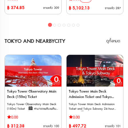
รถไฟวิ่งตรงจาก Kansai-airport ไปยังสถานี
ของญี่ปุ่น” เป็นเส้นทางทะลุผ่านเขาทาเตยามะ
฿
374.85
฿
5,102.13
ขายแล้ว
309
ขายแล้ว
287
ในเมืองต่างๆ ใน Kansai ไม่ว่าจะเป็น Tennoji
แอลป์ญี่ปุ่นอันยิ่งใหญ่ สูงจากระดับน้ำทะเล
, Shin-Osaka , Kyoto , Kobe , Nara
2,400 เมตร ที่สามารถข้ามผ่านจากจังหวัด
เวาเชอร์อิเล็กทรอนิก (E-Voucher) จัดส่ง
โทยาม่า (Toyama) ไปจังหวัดนากาโน่
ทาง Email หลังการสั่งซื้อ ต้องนำเวาเชอร์ไป
(Nagano) โดยการนั่งยานพาหนะชนิดต่างๆ
รับตั๋วจริงที่สถานีรถไฟ Kansai
ซึ่งจะทำให้การท่องเที่ยวในครั้งนี้สนุกสนานได้
Airport ภายใน 90 วันหลังจากวันที่ซื้อ
ไม่ลืมเลือน **ตั๋ว JR สามารถสั่งซื้อล่วง
อายุการใช้งาน *สามารถใช้งานได้ 90 วันนับ
หน้าก่อนเดินทางได้ 90 วัน เนื่องจากต้องนำ
TOKYO AND NEARBYCITY
ดูทั้งหมด
จากวันที่ยืนยันการจอง และจะหมดอายุเวลา
Voucher JR ไปแลกตั๋วจริงที่ญี่ปุ่นภายในไม่
23:59 น. ของวันถัดจากวันสุดท้าย ข้อ
เกิน 90 วัน **ตั๋วกระดาษ จัดส่งทาง EMS
กำหนดเกี่ยวกับผู้ใช้บริการ • ผู้ที่ต้องการใช้
ภายใน 3 วันทำการ ** ตั๋วจะจัดส่งเฉพาะวัน
ตั๋ว Discounted One-way Ticket จะต้อง
ทำการ (ไม่รวมวันหยุดนักขัตฤกษ์ วันศุกร์
ถือหนังสือเดินทางที่ออกโดยรัฐบาลต่าง
และวันเสาร์-อาทิตย์) ระยะเวลาจำหน่าย :
ประเทศ • ผู้ที่ต้องการใช้ตั๋ว Discounted
15 มีนาคม 2569 - 6 พฤศจิกายน 2569
One-way Ticket จะต้องเดินทางเข้าประเทศ
ระยะเวลาแลกบัตรพาส: 15 มีนาคม 2569 -
ญี่ปุ่นด้วยสถานภาพการพำนักระยะสั้น **ไม่
6 พฤศจิกายน 2569 ระยะเวลาการใช้บัตร
อนุญาตให้ลูกค้ารายบุคคลซื้อหรือแลก
พาส: 15 เมษายน 2569 - 10 พฤศจิกายน
เปลี่ยนตั๋วเดียวกันมากกว่าหนึ่งใบในช่วงเวลา
2569 การใช้งาน • สามารถใช้โดยสาร
การใช้งานเดียวกัน ข้อมูลเพิ่มเติม *
รถไฟของ JR ได้ไม่จำกัดตลอดเส้นทาง
นอกจากรถไฟ Haruka แล้ว คุณยังสามารถ
ยกเว้น Home Liner และ Shinkansenเดินทาง
Tokyo Tower Observatory Main
Tokyo Tower Main Deck
ใช้บริการรถไฟอื่น ๆ เช่น Special Rapid ,
ด้วย
Deck (150m) Ticket
Admission Ticket and Tokyo
Rapid และ Local trains ได้ (เฉพาะเส้นทาง
รถไฟ JR ระหว่าง Nagoya, Gero, Takayama, 
Subway (24,48,72 hour) Ticket
Tokyo Tower Observatory Main Deck
Tokyo Tower Main Deck Admission
Kobe , Nara ) * มีเพียงผู้ถือตั๋ว
ระหว่าง Shinano, Omachi, Matsutomo, Nagoy
(150m) Ticket 🏙️ สามารถเพลิดเพลิน
Ticket and Tokyo Subway 24-hour
Discounted One-way Ticket เท่านั้นที่จะ
• ใช้เดินทางภายใน Tateyama Kurobe
กับทิวทัศน์ขณะจิบชาสบาย ๆ หรือ
Ticket 🏙️ ชมวิวกรุง Tokyo จาก
สามารถใช้ตั๋ว Discounted One-way
Alpine Route โดยยานพาหนะต่างๆ ได้ไม่
0.00
0.00
เพลิดเพลินกับการช้อปปิ้งที่นั่น 🏙️ สัมผัส
Tokyo Tower สูงถึง 150 เมตร 🏙️
Ticket ได้ * หากตั๋วสูญหายหรือถูกขโมย
จำกัด(ระหว่าง Toyama-Tateyama-
ประสบการณ์สุดตื่นเต้นในการยืนบนพื้น
สามารถเดินทางด้วยรถไฟใต้ดินใน Tokyo
ทางบริษัทจะไม่สามารถออกให้ใหม่ได้ * จะมี
Murodo-Daikanbo-Kurobe Dam-
฿
312.38
฿
497.72
ขายแล้ว
100
ขายแล้ว
101
กระจกที่เรียกว่า “หน้าต่างสกายวอล์ค”
แบบไม่จำกัดเที่ยวแบบ 24, 48, 72 ชั่วโมง
การคิดค่าบริการเพิ่มเติมหากใช้รถไฟนอก
Shinano-Omachi) • สามารถนั่งรถไฟ