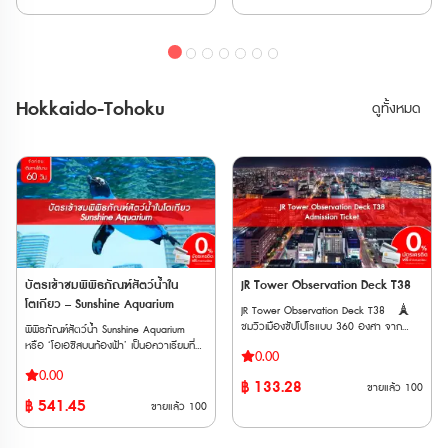
🏙️ มีคาเฟ่ชมวิวที่เรียกว่า ‘Café La Tour’
🏙️ ครอบคลุมทุกสายของ Toei Subway
พื้นที่ใช้งาน
ของ JR แบบ Local และ Limited
และร้านค้าที่จำหน่ายของที่ระลึกบนดาดฟ้า
และ Tokyo Metro *ตั๋ว E-Ticket จะจัด
Express แบบ Non-Reserved ที่นั่งระหว่าง
ตั๋ว E-Ticket สามารถใช้งานได้ภายใน 6
ส่งให้ทาง Email เมื่อทำการสั่งซื้อสำเร็จ
สถานี Nagoya ถึงสถานี Toyama โดย JR
เดือนนับจากวันที่สั่งซื้อ และตั๋วจะจัดส่งให้ทาง
🎫สิ่งที่รวมอยู่ในแพ็กเกจ * บัตรเข้าชม
Tokaido /Takayama Line – Gifu และ
Email เมื่อทำการสั่งซื้อสำเร็จ 🚻สิ่ง
Tokyo Tower Main Deck: สามารถใช้ได้
ระหว่างสถานีShinano-Omachi และ
อำนวยความสะดวก • ห้องน้ำ • ห้องให้นม
ภายใน 6 เดือนนับจากวันที่ซื้อ * บัตร
สถานี Nagoya ผ่านสายหลัก JR
Hokkaido-Tohoku
ดูทั้งหมด
บุตร • ตู้ล็อกเกอร์หยอดเหรียญ • Food
โดยสารรถไฟใต้ดินใน Tokyo : สามารถแลก
Chuo, Shinanoi and Oita
Court / ร้านอาหาร / คาเฟ่ • ร้านค้า • ตู้
รับบัตรกระดาษได้ภายใน 12 เดือนนับจาก
Line สู่ Matsumoto • สามารถใช้เดินทาง
ATM 🗺️ที่ตั้ง : Tokyo Tower 4-2-8
วันที่ซื้อ : ตั๋วที่แลกรับจะมีอายุ 6 เดือนนับ
ระหว่างสถานี Toyama ไปสถานี Dentetsu-
Shibakoen, Minato-ward, Tokyo 105-
จากวันที่แลก โดยเริ่มนับการใช้งานเมื่อสอด
Toyama และสถานี Tateyama แบบไม่
0011 วันที่ให้บริการ : เปิดให้บริการทุกวัน
บัตรเข้าประตูตรวจตั๋วอัตโนมัติที่สถานีครั้ง
สำรองที่นั่ง (Non-reserved) บนขบวนรถไฟ
เวลาทำการ : ดูเวลาทำการ 🚇️การเดิน
แรก 🏙️Tokyo Tower Main Deck
สาย Toyama Chiho ได้ • สามารถจองที่
ทาง • รถไฟใต้ดิน Toei Oedo Line : ลงที่
🚻สิ่งอำนวยความสะดวก • ห้องน้ำ •
นั่งรถไฟ Limited Express ได้ฟรี 4 ครั้ง •
สถานี Akabanebashi ทางออก
ห้องน้ำอเนกประสงค์ / ห้องให้นมบุตร • ตู้
ไม่สามารถจอง Cable Car
Akabanebashi เดิน 5 นาที • รถไฟใต้ดิน
ล็อกเกอร์ (มีค่าบริการ) *ให้บริการตั้งแต่
Tateyama ผ่านการจองตั๋วทางเว็บไซต์ได้ •
Tokyo Metro Hibiya Line : ลงที่สถานี
เวลา 09:00–23:00 (สามารถใช้ได้ 1 วัน
ต้องใช้ต่อเนื่องกันภายในระยะเวลา 5 วัน •
Kamiyacho ทางออก1 เดิน 7 นาที • รถไฟ
เท่านั้น) • ร้านค้า • Food Court / ร้านขาย
จำหน่ายในเฉพาะนั่งท่องเที่ยวชาวต่างชาติ •
ใต้ดิน Metropolitan Mita Line : ลงที่สถานี
อาหาร • คาเฟ่ / ร้านขนม ที่ตั้ง : Tokyo
บัตรเข้าชมพิพิธภัณฑ์สัตว์น้ำใน
JR Tower Observation Deck T38
บัตรพาสนี้มีระยะเวลาจำหน่ายและระยะเวลาใช้
Onarimon Station ทางออก A1 เดิน 6
Tower Main Deck 4-2-8 Shibakoen,
งานจำกัดโปรดตรวจสอบก่อนซื้อ ตาราง
โตเกียว – Sunshine Aquarium
JR Tower Observation Deck T38 🗼
นาที • รถไฟใต้ดิน Metropolitan Asakusa
Minato-ward, Tokyo 105-0011 เวลา
เวลารถไฟ JR >> Click Here ตารางเวลาเส้น
ชมวิวเมืองซัปโปโรแบบ 360 องศา จาก
พิพิธภัณฑ์สัตว์น้ำ Sunshine Aquarium
Line : ลงที่สถานี Daimon ทางออก A6 เดิน
ทำการ : ดูตารางเวลา 🚇การเดินทาง
ทางเจแปนแอลป์, Toyama Chiho Railway
ความสูง 160 เมตรที่ชั้น 38 ของ JR Tower
หรือ ‘โอเอซิสบนท้องฟ้า’ เป็นอควาเรียมที่ตั้ง
10 นาที วิธีการใช้งาน เมื่อได้รับ E-
* รถไฟใต้ดิน Toei Oedo Line : ลงที่สถานี
>> Click Here
0.00
🗼 เดินทางสะดวก เชื่อมต่อกับสถานีซัปโปโร
อยู่บนชั้นสูงสุดของอาคาร World Import
Ticket เรียบร้อยเเล้วกรุณาแสดงเวาเชอร์ที่
Akabanebashi ทางออก Akabanebashi
0.00
โดยตรง และมีลิฟต์เฉพาะขึ้นจุดชมวิว 🗼
Mart ของ Sunshine City ย่านอิเคะบุคุโระ ที่
แสดงบนสมาร์ตโฟน ก่อนขึ้นลิฟต์
เดิน 5 นาที * รถไฟใต้ดิน Tokyo Metro
฿
133.28
ขายแล้ว
100
ทัศนียภาพหลากหลาย มองเห็นทั้งอ่าว แม่น้ำ
นี่มีสัตว์น้ำน่ารักประมาณ 750 สายพันธ์
Hibiya Line : ลงที่สถานี Kamiyacho
฿
541.45
ขายแล้ว
100
ภูเขา และเมืองซัปโปโรอย่างชัดเจน 🗼 ตื่น
รวมกว่า 37,000 ตัว โดยมีการจัดแสดง
ทางออก1 เดิน 7 นาที * รถไฟใต้ดิน
ตาตื่นใจกับห้องน้ำสุดพิเศษวิวสวยสุดใจ เป็น
สัตว์ทั้งแบบ Indoor และ Outdoor แบ่งเป็น 3
Metropolitan Mita Line : ลงที่สถานี
อีกจุดถ่ายรูปและพักผ่อนที่ไม่ควรพลาด
โซน ได้แก่ Sky Journey, Waterfront
Onarimon Station ทางออก A1 เดิน 6