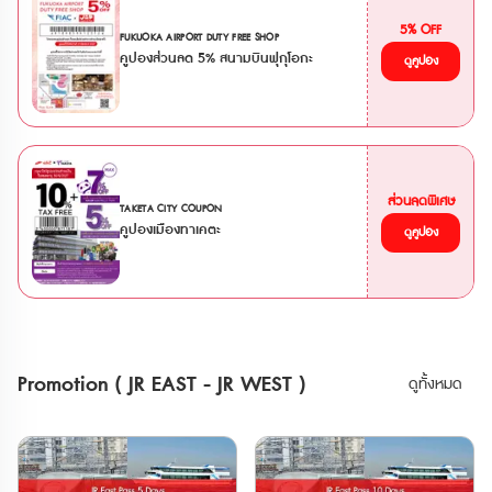
รถไฟสาย Joshin Dentetsu • รถไฟสาย
**ตั๋ว JR สามารถสั่งซื้อล่วงหน้าก่อนเดินทาง
Saitama New Urban Transit (Ōmiya -
ได้ 90 วัน เนื่องจากต้องนำ Voucher JR ไป
5% OFF
FUKUOKA AIRPORT DUTY FREE SHOP
the Railway Museum) • รถไฟสาย Tokyo
แลกตั๋วจริงที่ญี่ปุ่นภายในไม่เกิน 90 วัน
คูปองส่วนลด 5% สนามบินฟุกุโอกะ
Waterfront Area Rapid Transit (Rinkai) •
**กรณีทำรายการสั่งซื้อตั๋ว E-Ticket
ดูคูปอง
รถไฟ Hokuriku Shinkansen ระหว่าง
ภายในเวลา 13.00 น. จะได้รับ Voucher
Tokyo - Sakudaira • รถไฟ
ทางอีเมลภายในวัน และหากสั่งซื้อหลังเวลา
Joetsu Shinkansen ระหว่าง Tokyo - Gala
ดังกล่าว จะได้รับภายในวันถัดไป บัตร JR
Yuzawa • รถไฟ Tohoku Shinkansen
Pass สำหรับภูมิภาคคันไซ และ บัตร Have
ระหว่าง Tokyo - Nasushiobara •
Fun in Okayama Pass การใช้งาน •
รถไฟ Tobu ไม่ว่าจะเป็น Nikkō, SPACIA
สามารถใช้รถไฟ Sanyo Shinkansen (Shin-
Nikkō, Kinugawa และ SPACIA Kinugawa
Osaka-Okayama รวมไปถึง NOZOMI,
ข้อจำกัด * ไม่สามารถใช้ JR TOKYO
ส่วนลดพิเศษ
MIZUHO) • สามารถใช้รถไฟด่วนพิเศษและ
TAKETA CITY COUPON
Wide Pass กับรถไฟสาย Tokaido
รถไฟธรรมดา (รวมไปถึงรถไฟเร็วและรถไฟ
คูปองเมืองทาเคตะ
ดูคูปอง
Shinkansen ได้ * ไม่สามารถใช้ได้กับรถไฟ
เร็วพิเศษ) ภายใน Area แบบไม่ระบุที่นั่ง •
ใต้ดินใน Tokyo * หากใช้รถไฟ Gran Class,
สามารถทำ Reserved Seat ที่ตู้ปกติได้ฟรี
Green Car หรือรถไฟตู้นอน ต้องซื้อตั๋ว
แบบไม่จำกัดครั้ง สามารถใช้กับขบวน Sanyo
ระบุที่นั่งแบบ Super Express เพิ่มเติม * การ
Shinkansen (Shin-Osaka-Okayama) และ
โดยสาร Fujisan Express, Fujisan View
ขบวนรถไฟด่วนพิเศษ
Express และ Fuji Tozan Densha ต้องเสีย
HARUKA,KUROSHIO,KONOTORI,SUPER
ค่าใช้จ่ายเพิ่มเติม * GALA Yuzawa Station
HAKUTO • สามารถใช้รถไฟ Kyoto Tanyo
ใช้ได้เฉพาะช่วงที่ GALA Yuzawa Snow
Railway • สามารถใช้รถไฟ Wakayama
Resort เปิดให้บริการ * ไม่สามารถใช้พาสกับ
Electric Railway • สามารถใช้รถไฟ Chizu
Promotion ( JR EAST - JR WEST )
ดูทั้งหมด
รถบัส JR ได้ 💺การจองที่นั่ง * หากใช้ที่
Express • สามารถใช้รถบัส West JR Bus
นั่งสำรองบน Shinkansen หรือ limited
ใน Area ได้ไม่อั้น • พาสนี้ใช้ได้ 5 วันต่อ
express ต้องมีตั๋วจองที่นั่งแยกต่างหาก *
เนื่อง (นับจากเที่ยงคืนวันแรก ถึง เที่ยงคืนวัน
บางขบวนมีเฉพาะที่นั่งแบบจองเท่านั้น และไม่
สุดท้าย) • สามารถใช้ได้เฉพาะนักท่องเที่ยว
สามารถจองบนขบวนได้ ต้องจองล่วงหน้าที่
ชาวต่างชาติเท่านั้น • Passport ข้าราชการ
เคาน์เตอร์ให้บริการ * สามารถทำการจองที่
ปกเล่มสีน้ำเงิน ไม่สามารถใช้งานพาสทุกพาส