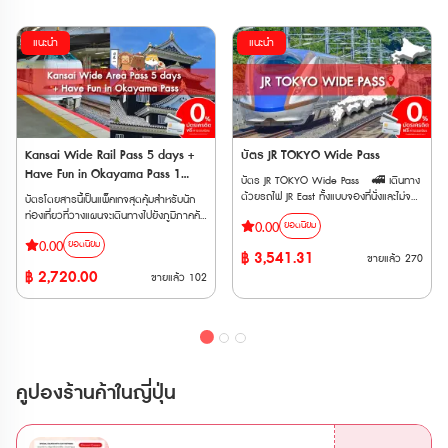
แนะนำ
แนะนำ
Kansai Wide Rail Pass 5 days +
บัตร JR TOKYO Wide Pass
Have Fun in Okayama Pass 1
บัตร JR TOKYO Wide Pass 🚅 เดินทาง
week Free Pass
ด้วยรถไฟ JR East ทั้งแบบจองที่นั่งและไม่จอง
บัตรโดยสารนี้เป็นแพ็คเกจสุดคุ้มสำหรับนัก
ที่นั่ง ประเภท Local, Rapid, Limited
ท่องเที่ยวที่วางแผนจะเดินทางไปยังภูมิภาคคัน
0.00
ยอดนิยม
Express, Shinkansen ได้ไม่จำกัดเที่ยว
ไซและโอกายามะในประเทศญี่ปุ่น (ตั๋วสำหรับ
0.00
ภายใน 3 วันติดต่อกัน 🚅 ครอบคลุมรถไฟ
ยอดนิยม
ผู้ใหญ่ อายุ 12 ปีขึ้นไป) โดยประกอบด้วย
฿
3,541.31
ขายแล้ว
270
เอกชนหลายสาย เช่น Fujikyu Railway, Izu
บัตรโดยสาร 2 แบบ ได้แก่ • Kansai
฿
2,720.00
Kyuko, Rinkai Line, Tokyo Monorail,
ขายแล้ว
102
Wide Area 5 Days : เป็นบัตรโดยสาร
Joshin Dentetsu และ New Shuttle 🚅
รถไฟ JR ที่ให้คุณเดินทางได้อย่างอิสระในพื้นที่
ใช้ได้กับรถไฟด่วนพิเศษสายร่วม JR และ
คันไซ เป็นเวลา 5 วัน สามารถนั่งรถไฟสาย
Tobu ไม่ว่าจะเป็น Nikkō, SPACIA Nikkō,
ต่างๆ รวมถึงรถไฟชินคันเซ็นได้แบบไม่จำกัด
Kinugawa และ SPACIA Kinugawa ตั๋ว
• Have Fun in OKAYAMA Pass (1
E-Ticket สามารถใช้งานได้ภายใน 3 เดือน
Week) : เป็นบัตรที่ให้คุณเข้าชมสถานที่ท่อง
นับจากวันที่ซื้อ และตั๋วจะจัดส่งให้ทาง Email
เที่ยวต่างๆ ในจังหวัดโอกายามะได้ฟรี
คูปองร้านค้าในญี่ปุ่น
เมื่อทำการสั่งซื้อสำเร็จ 🚄รถไฟที่
สามารถเข้าชมสถานที่ท่องเที่ยวได้ 3 สถานที่
สามารถใช้ได้ • รถไฟสาย JR EAST •
โดยมีระยะเวลาการใช้งาน 7 วัน หลังจากการ
รถไฟสาย Tokyo Monorail • รถไฟสาย
เข้าใช้ครั้งแรก (ตั๋ว Have Fun in Okayama
Izu Kyuko • รถไฟสาย Fujikyu Railway •
: ตั๋วมีอายุ 270 วัน นับจากวันที่สั่งซื้อ)