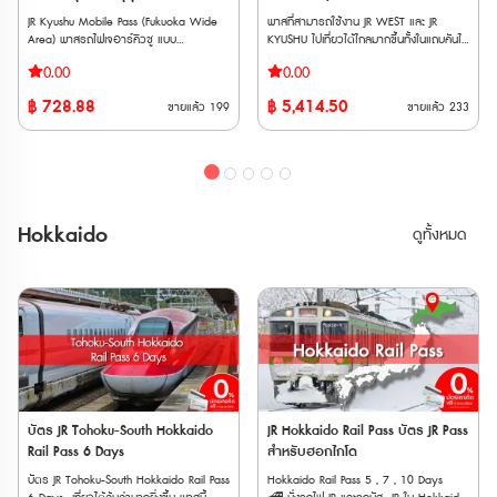
รถไฟ Tobu ไม่ว่าจะเป็น Nikkō, SPACIA
City (Temporary Closure) Attractions
City (Temporary Closure) Attractions
ซันโย, ซันอิน และคิวชูตอนเหนือ 7
Nikkō, Kinugawa และ SPACIA Kinugawa
JR Kyushu Mobile Pass (Fukuoka Wide
พาสที่สามารถใช้งาน JR WEST และ JR
Ride 3 6. Nonotori Coupon JPY3000
Ride 3 6. Nonotori Coupon JPY3000
วัน
ข้อจำกัด * ไม่สามารถใช้ JR TOKYO
Area) พาสรถไฟเจอาร์คิวชู แบบ
KYUSHU ไปเที่ยวได้ไกลมากขึ้นทั้งในแถบคันไซ
7. SMALL WORLDS TOKYO Admission
7. SMALL WORLDS TOKYO Admission
Wide Pass กับรถไฟสาย Tokaido
อิเล็กทรอนิกส์ สำหรับเที่ยวรอบฟุกุโอกะ โคคุ
และถึงเกาะคิวชูเหนือ เพิ่มเส้นทางมากกว่าเดิม
Tickets ตรวจสอบรายชื่อสถานที่ที่เข้า
Tickets ตรวจสอบรายชื่อสถานที่ที่เข้า
0.00
0.00
Shinkansen ได้ * ไม่สามารถใช้ได้กับรถไฟ
ระ โมจิโกะ คุรุเมะ ครบจบใน 2 วัน ● ไม่
ขึ้นรถไฟ JR ได้ไม่จำกัด จาก Osaka /
ร่วมเพิ่มเติม
ร่วมเพิ่มเติม
ใต้ดินใน Tokyo * หากใช้รถไฟ Gran Class,
ต้องต่อคิวแลกพาส ซื้อปุ๊ป กดใช้งานได้ทันที
Kyoto ไปยัง Sanyo / San’in และ Kyushu
ได้ที่ https://travelcontentsapp.com/en/have-
ได้ที่ https://travelcontentsapp.com/en/have
฿
728.88
฿
5,414.50
ขายแล้ว
199
ขายแล้ว
233
Green Car หรือรถไฟตู้นอน ต้องซื้อตั๋ว
● ไม่ต้องกลัวพาสหาย พาสอยู่ในโทรศัพท์
เหนือ **เวาเชอร์กระดาษ จัดส่งทาง EMS
fun-pass/tokyo/ Have Fun in
fun-pass/tokyo/ Have Fun in
ระบุที่นั่งแบบ Super Express เพิ่มเติม * การ
เราตลอดเวลา ● ขึ้นรถไฟด่วนพิเศษที่นั่ง
ภายใน 3 วันทำการ** **ตั๋ว JR สามารถสั่ง
Tohoku Pass (สามารถเลือกเข้าชมได้ 3
Tohoku Pass (สามารถเลือกเข้าชมได้ 3
โดยสาร Fujisan Express, Fujisan View
Non-Reserved Seat ในพื้นที่ที่กำหนด ไม่
ซื้อล่วงหน้าก่อนเดินทางได้ 90 วัน เนื่องจาก
สถานที่ ) 1. Michinoku Date Masamune
สถานที่ ) 1. Michinoku Date Masamune
Express และ Fuji Tozan Densha ต้องเสีย
จำกัดรอบ ตั๋ว E-Ticket ส่งให้ทางอีเมล
ต้องนำ Voucher JR ไปแลกตั๋วจริงที่ญี่ปุ่น
Historical Museum ＆ Matsushima Trick
Historical Museum ＆ Matsushima Trick
ค่าใช้จ่ายเพิ่มเติม * GALA Yuzawa Station
ทันทีหลังซื้อ สามารถเปิดใช้งานภายใน 30
ภายในไม่เกิน 90 วัน
Art Special Exhibition Combined
Art Special Exhibition Combined
ใช้ได้เฉพาะช่วงที่ GALA Yuzawa Snow
วัน นับจากวันสั่งซื้อ **ต้องระบุวันใช้งานและ
Admission Ticket + 2 Grilled Oysters Set
Admission Ticket + 2 Grilled Oysters Set
Resort เปิดให้บริการ * ไม่สามารถใช้พาสกับ
ไม่สามารถเปลี่ยนแปลงได้** ระยะเวลาการ
2. Kakiya Fry Tei Matsushima
2. Kakiya Fry Tei Matsushima
Hokkaido
ดูทั้งหมด
รถบัส JR ได้ 💺การจองที่นั่ง * หากใช้ที่
ใช้งาน: 2 วันติดต่อกัน เงื่อนไขการใช้งาน:
Indulgence Set(Bomb Oyster
Indulgence Set(Bomb Oyster
นั่งสำรองบน Shinkansen หรือ limited
1. ผู้ถือบัตรต้องแสดงหนังสือเดินทางเมื่อเจ้า
Fry+Large Oyster Fry Skewer+Salted
Fry+Large Oyster Fry Skewer+Salted
express ต้องมีตั๋วจองที่นั่งแยกต่างหาก *
หน้าที่ขอในระหว่างการใช้พาส 2. ตั๋วนี้
Lemon Soda) 3. Matsushima
Lemon Soda) 3. Matsushima
บางขบวนมีเฉพาะที่นั่งแบบจองเท่านั้น และไม่
สามารถใช้ได้สำหรับที่นั่งไม่สำรองของรถ
Kamaboko Honpo Hand-grilled
Kamaboko Honpo Hand-grilled
สามารถจองบนขบวนได้ ต้องจองล่วงหน้าที่
ด่วนและรถท้องถิ่นที่ดำเนินการโดย JR
Sasakamaboko fishcake experience (1
Sasakamaboko fishcake experience (1
เคาน์เตอร์ให้บริการ * สามารถทำการจองที่
Kyushu ในพื้นที่ที่กำหนดเท่านั้น (ไม่รวม
piece),seaweed rice crackers × 2 bags
piece),seaweed rice crackers × 2 bags
นั่งล่วงได้ที่ เครื่องจำหน่ายตั๋วอัตโนมัติและ
Kyushu Shinkansen และ Sanyo
4. Matsushima Sightseeing
4. Matsushima Sightseeing
เคาน์เตอร์บริการ * สามารถจองที่ล่วงหน้า
Shinkansen) 3. ไม่สามารถใช้บริการของ
Boat「NIOMARU Course」 1,500-yen
Boat「NIOMARU Course」 1,500-yen
ออนไลน์ได้ที่ "JR-EAST Train Reservation"
รถไฟนอก JR (เช่น Fukuoka City Subway)
boarding ticket 5. Zuiganji Admission
boarding ticket 5. Zuiganji Admission
📱วิธีการใช้งาน * นำเวาเชอร์พร้อม
4. หากผู้ถือบัตรนั่งที่นั่งสำรอง (Reserved
Fee & Original Clear File Set คำ
Fee & Original Clear File Set คำ
หนังสือเดินทางตัวสจริงของผู้ใช้งานทุกคน
Seat) หรือใน Green car ผู้ถือบัตรจะต้อง
แนะนำเพิ่มเติมในการตรวจสอบ: 1. การดู
แนะนำเพิ่มเติมในการตรวจสอบ: 1. การดู
ไปรับพาสตัวจริงที่เคาน์เตอร์ JR (ตรวจสอบ
ชำระค่าใช้จ่ายเพิ่มเติมสามารถ 5. ผู้ถือบัตร
บัตร JR Tohoku-South Hokkaido
JR Hokkaido Rail Pass บัตร JR Pass
รายละเอียด: คลิกที่ชื่อสถานที่นั้นๆ เพื่อดู
รายละเอียด: คลิกที่ชื่อสถานที่นั้นๆ เพื่อดู
สถานที่แลกพาส JR East Pass (Tohoku
จะต้องชำระค่าใช้จ่ายที่เกิดขึ้นจากการเดิน
Rail Pass 6 Days
สำหรับฮอกไกโด
ข้อมูลสำคัญ เช่น: ⌚ เวลาทำการ (Business
ข้อมูลสำคัญ เช่น: ⌚ เวลาทำการ (Business
Area)) * ต้องระบุวันที่เริ่มใช้งานภายใน 1
ทางออกนอกพื้นที่ที่กำหนด
Hours): บางสถานที่อาจมีเวลาเปิด-ปิดไม่เท่า
Hours): บางสถานที่อาจมีเวลาเปิด-ปิดไม่เท่า
บัตร JR Tohoku-South Hokkaido Rail Pass
Hokkaido Rail Pass 5 , 7 , 10 Days
เดือนขณะที่แลกรับพาสจริง และไม่สามารถ
กันในแต่ละวัน 🗓 วันหยุดประจำ (Public
กันในแต่ละวัน 🗓 วันหยุดประจำ (Public