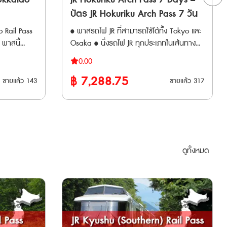
โดยสารขาเข้าระหว่างประเทศ สนามบินฟุกุโอ
นได้ ต้อง
Express • HITACHI / TOKIWA
บัตร JR Hokuriku Arch Pass 7 วัน
กะ (Fukuoka Airport International Access
ารถ
• Azusa, FUJI EXCURSION (เฉพาะบางช่วง) •
Hall) เวลาทำการของเคาน์เตอร์จำหน่ายตั๋ว
 Rail Pass
• พาสรถไฟ JR ที่สามารถใช้ได้ทั้ง Tokyo และ
ำหน่ายตั๋ว
Kaiji, Hachioji, Ome • Shonan, Odoriko •
: รายละเอียดเวลาทำการ
น พาสนี้
Osaka • นั่งรถไฟ JR ทุกประเภทในเส้นทาง
Wakashio / Sazanami / Shiosai •
น และ รถไฟ
รวมถึงชินคันเซ็น Hokuriku Shinkansen ได้ไม่
-EAST Train
Swallow Akagi, Akagi, Kusatsu •
0.00
ะ ฮอกไกโด
จำกัดรอบ ตลอด 7 วันติดต่อกัน • จองที่นั่ง
Tsugaru, Inaho (สามารถใช้ได้เฉพาะบางช่วง)
฿
7,288.75
ล่วงหน้าที่สถานี ได้ไม่จำกัดครั้ง (จองด้วยตัว
ขายแล้ว
143
ขายแล้ว
317
สถานที่ )
• Tobu Railway ได้แก่ Nikko, Kinugawa
วได้คุ้มค่า
เองที่ตู้อัตโนมัติ สูงสุด 6 ครั้ง ครั้งต่อไปจอง
rt
และ SPACIA Kinugawa *ใช้ได้เฉพาะเมื่อขบวน
ยสารรถไฟชิน
ที่เคาน์เตอร์ Ticket Office) • ใช้นั่งรถไฟ
ring area)
เริ่มต้นหรือสิ้นสุดที่สถานี JR เท่านั้น *ไม่
ูมิภาคโทโฮคุ
Narita Express (N'EX) จากสนามบิน Narita
สามารถใช้กับสถานี Asakusa 🚄 รถไฟ
ซัปโปโร ฮา
ได้ตลอดสาย • ใช้นั่งรถไฟ Tokyo
ท้องถิ่นและสายรถไฟอื่น ๆ (Local & Others)
ะ ในอนาคตจะ
Monorail จากสนามบิน Haneda ได้ตลอด
• รถไฟ JR East (Local / Rapid) ทุกสายใน
ดูทั้งหมด
กหลากหลาย
สาย • ใช้นั่งรถไฟ Haruka จากสนามบิน
p One-
พื้นที่ที่กำหนด รวมถึงรถไฟสาย Yamanote
ไกโด เพื่อ
Kansai ได้ตลอดสาย **เวาเชอร์กระดาษ
tation
และบริการ BRT (Bus Rapid Transit) • รถบัส
งเที่ยวที่
จัดส่งทาง EMS ภายใน 3 วันทำการ** ต้อง
y Closure)
JR ภายในพื้นที่ที่กำหนด (ยกเว้นรถบัส
นำเวาเชอร์ ไปแลกพาสตัวจริงที่ญี่ปุ่น ภายใน
ทางด่วนและรถประจำทางบางส่วน) Maps
ว JR
90 วันหลังจากวันที่ซื้อ ** ตั๋วจะจัดส่งเฉพาะ
🚄 สายรถไฟเอกชน (ใช้ได้ทั้งสาย) - Tokyo
างได้ 90 วัน
วันทำการ (ไม่รวมวันหยุดนักขัตฤกษ์ วันศุกร์
Monorail (Tokyo Panorama Line) -
กตั๋วจริงที่
และวันเสาร์-อาทิตย์)