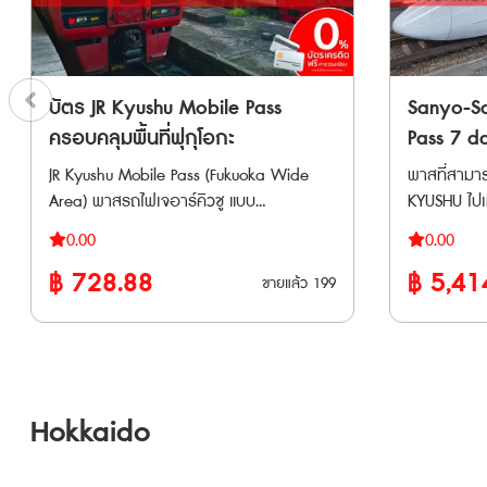
Naoetsu – Arai - Tobu Railway: รถไฟ
Naoetsu – Arai - Tobu Rai
(Ōmiya - the
ธรรมดาและรถเร็ว ช่วงระหว่างสถานี Shimo-
ธรรมดาและรถ
สาย Tokyo 
imaichi – Tobu-nikko และ Kinugawa-onsen
imaichi – 
Transit (Rinkai) • รถไฟ 
Have Fun in Tokyo Pass (สามารถเลือก
Have Fun in Tokyo Pass (สามารถเลือก
Shinkansen 
บัตร JR Kyushu Mobile Pass
Sanyo-Sa
เข้าชมได้ 3 สถานที่ ) 1. Hakone
เข้าชมได้ 3 สถานที
รถไฟ Joetsu
Kowakien Yunessun Spa Resort Pass
Kowakien Yunessun 
ครอบคลุมพื้นที่ฟุกุโอกะ
Pass 7 da
Gala Yuzawa • รถไฟ Tohoku S
(Yunessun area + Hot Spring area)
(Yunessun 
สำหรับซัน
ระหว่าง Tok
JR Kyushu Mobile Pass (Fukuoka Wide
พาสที่สามาร
2. Forest Adventure Yokohama Hiking
2. Forest Ad
เหนือ 7 ว
รถไฟ Tobu ไ
Area) พาสรถไฟเจอาร์คิวชู แบบ
KYUSHU ไปเท
Course 60-Minute Experience 3. Forest
Course 60-Minu
Nikkō, Kin
อิเล็กทรอนิกส์ สำหรับเที่ยวรอบฟุกุโอกะ โคคุ
และถึงเกาะคิ
Adventure Hakone Canopy Course
Adventure Hakone 
0.00
0.00
ข้อจำกัด * ไม่สามารถใช้ JR TOKYO Wide
ระ โมจิโกะ คุรุเมะ ครบจบใน 2 วัน ● ไม่ต้อง
ขึ้นรถไฟ JR
4. KEIKYU Misaki Maguro Day Trip One-
4. KEIKYU Mi
฿
728.88
฿
5,41
Pass กับรถ
ต่อคิวแลกพาส ซื้อปุ๊ป กดใช้งานได้ทันที ● ไม่
ไปยัง Sanyo
ขายแล้ว
199
Day Tour - From Shinagawa Station
Day Tour -
* ไม่สามารถใ
ต้องกลัวพาสหาย พาสอยู่ในโทรศัพท์เรา
**เวาเชอร์
5. Tokyo Dome City (Temporary Closure)
5. Tokyo D
หากใช้รถไฟ
ตลอดเวลา ● ขึ้นรถไฟด่วนพิเศษที่นั่ง Non-
วันทำการ** **ตั๋ว JR สามารถสั่งซื้อล่วงหน
Attractions Ride 3 6. Nonotori Coupon
Attractions Ride 3 6. N
รถไฟตู้นอน ต
Reserved Seat ในพื้นที่ที่กำหนด ไม่จำกัด
ก่อนเดินทาง
JPY3000 7. SMALL WORLDS TOKYO
JPY3000 7. SMALL WORLDS TOKYO
Express เพิ่มเติม * การโด
รอบ ตั๋ว E-Ticket ส่งให้ทางอีเมลทันทีหลัง
Voucher JR ไ
Admission Tickets ตรวจสอบรายชื่อ
Admission Tickets ตร
Express, Fu
ซื้อ สามารถเปิดใช้งานภายใน 30 วัน นับจาก
90 วัน
สถานที่ที่เข้าร่วมเพิ่มเติม
สถานที่ที่เข้
Hokkaido
Tozan Densha
วันสั่งซื้อ **ต้องระบุวันใช้งานและไม่สามารถ
ได้ที่ https://travelcontentsapp.com/en/have-
ได้ที่ http
GALA Yuzawa
เปลี่ยนแปลงได้** ระยะเวลาการใช้งาน: 2 วัน
fun-pass/tokyo/ Have Fun in Tohoku
fun-pass/tokyo/ Have F