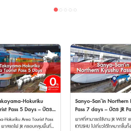
้ 10 วันต่อเนื่อง • Have Fun
ได้ไม่จำกัดเที่ยวภายใน 3 วันติดต
จองล่วงหน้าที่เคาน์เตอร์ให้
Toyama และสถานี Tateyama แ
k บัตรท่องเที่ยวแบบเหมาจ่าย
• Have Fun Pass 1 Week บัตรท
ที่นั่ง (Non-reserved) บนขบวน
ชมสถานที่ ทำกิจกรรม หรือทาน
แบบเหมาจ่าย สำหรับเข้าชมสถาน
ายตั๋วอัตโนมัติและเคาน์เตอร์
สาย Toyama Chiho ได้ • สามาร
มารถสั่งซื้อ
กิจกรรม หรือทานอาหารในภูมิภาค ** 
รถไฟ Limited Express ได้ฟรี 4 คร
นเดินทางได้ 90 วัน เนื่องจากต้อง
JR สามารถสั่งซื้อล่วงหน้าก่อนเด
T Train Reservation" 📱วิธี
สามารถจอง Cable Car Tatey
R ไปแลกตั๋วจริงที่ญี่ปุ่นภายในไม่
วัน เนื่องจากต้องนำ Voucher JR
การจองตั๋วทางเว็บไซต์ได้ • ต้องใ
จริงที่ญี่ปุ่นภายในไม่เกิน 90 วัน ** Have Fun
ของผู้ใช้งานทุกคน ไปรับพาสตัว
กันภายในระยะเวลา 5 วัน • จำห
ังจากสั่งซื้อ ไม่สามารถ
Pass มีอายุใช้งานภายใน 270 วัน
์เตอร์ JR (ตรวจสอบสถานที่แลก
นั่งท่องเที่ยวชาวต่างชาติ • บัตร
เปลี่ยนแปลงได้ทุกกรณี JR
ซื้อ ไม่สามารถยกเลิก หรือเปลี่ยนแปลงได้ทุก
ass (Tohoku Area)) * ต้อง
เวลาจำหน่ายและระยะเวลาใช้งาน
บใช้ติดต่อกัน 10 วัน) ตั๋ว
กรณี JR TOKYO Wide Pass 🚄
ิ่มใช้งานภายใน 1 เดือนขณะที่แลก
ตรวจสอบก่อนซื้อ ตารางเวลารถไฟ JR
ักท่องเที่ยวชาวต่างชาติเท่านั้น
รถไฟที่สามารถใช้ได้ • รถไฟสาย JR EAST
 และไม่สามารถเปลี่ยนแปลงภาย
>> Click Here ตารางเวลาเส้น
โดยสารรถไฟ JR (รวม
• รถไฟสาย Tokyo Monorail • รถไฟสาย
ลป์, Toyama Chiho Railway >>
และ limited express trains) ใน
Izu Kyuko • รถไฟสาย Fujikyu Railway
vel Service Center ・Tokyo
Here
 และภูมิภาคโทโฮกุ ได้โดยไม่จำกัด
• รถไฟสาย Joshin Dentetsu • รถไฟสาย
hibuya Station ・Shinjuku
้ได้ 10 วันต่อเนื่อง • ใช้
Saitama New Urban Transit 
Takayama-Hokuriku
Sanyo-San‘in Northern
innan Exit, East Exit) ・
ซ็นและรถไฟ JR East ในภูมิภาคคัน
the Railway Museum) • รถไฟสาย Tokyo
tation ・Ueno Station ・
ist Pass 5 Days – บัตร
Pass 7 days – บัตร JR P
 ได้ไม่จำกัดรอบ ตลอดระยะเวลา
Waterfront Area Rapid Transit 
rail Haneda Airport Terminal
ำหรับทาคายามะและโฮคุริคุ
สำหรับซันโย, ซันอิน และค
a-Hokuriku Area Tourist Pass
พาสที่สามารถใช้งาน JR WEST แล
• รถไฟ Hokuriku Shinkansen ร
 ・Kashiwa Station ・
เหนือ 7 วัน
KYUSHU ไปเที่ยวได้ไกลมากขึ้นทั้
น อาโอโมริ เซนได นางาโนะ นีงา
Tokyo - Sakudaira • รถไฟ
Station ・Yokohama Station