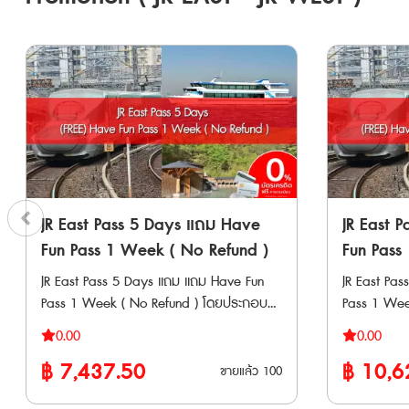
Gala Yuzawa • รถไฟ Tohoku S
บัตร JR Pass สำหรับภูมิภาคคันไซ และ บัตร
ระหว่าง Tok
Have Fun in Okayama Pass การใช้งาน
รถไฟ Tobu ไ
• สามารถใช้รถไฟ Sanyo Shinkansen (Shin-
Nikkō, Kin
Osaka-Okayama รวมไปถึง NOZOMI,
ข้อจำกัด * ไม่สามารถใช้ JR TOKYO Wide
MIZUHO) • สามารถใช้รถไฟด่วนพิเศษและ
Pass กับรถ
รถไฟธรรมดา (รวมไปถึงรถไฟเร็วและรถไฟ
* ไม่สามารถใ
เร็วพิเศษ) ภายใน Area แบบไม่ระบุที่นั่ง •
หากใช้รถไฟ
สามารถทำ Reserved Seat ที่ตู้ปกติได้ฟรี
รถไฟตู้นอน ต
แบบไม่จำกัดครั้ง สามารถใช้กับขบวน Sanyo
Express เพิ่มเติม * การโด
Shinkansen (Shin-Osaka-Okayama) และ
Express, Fu
JR East Pass 5 Days แถม Have
JR East 
ขบวนรถไฟด่วนพิเศษ
Tozan Densha
HARUKA,KUROSHIO,KONOTORI,SUPER
Fun Pass 1 Week ( No Refund )
Fun Pass
GALA Yuzawa
HAKUTO • สามารถใช้รถไฟ Kyoto Tanyo
JR East Pass 5 Days แถม แถม Have Fun
JR East Pa
GALA Yuzaw
Railway • สามารถใช้รถไฟ Wakayama
Pass 1 Week ( No Refund ) โดยประกอบ
Pass 1 Week ( 
* ไม่สามารถใ
Electric Railway • สามารถใช้รถไฟ Chizu
ด้วยบัตรโดยสาร 2 แบบ ได้แก่ • JR East
ด้วยบัตรโดยสาร 
การจองที่นั่ง * หากใช้ที่นั่งสำรอ
Express • สามารถใช้รถบัส West JR Bus ใน
0.00
0.00
Pass 5 Days เป็นบัตรโดยสารรถไฟ JR ที่ให้
Pass 10 Day
Shinkansen 
Area ได้ไม่อั้น • พาสนี้ใช้ได้ 5 วันต่อเนื่อง
฿
7,437.50
฿
10,6
คุณเดินทางได้อย่างอิสระในพื้นที่ในภูมิภาคคัน
คุณเดินทางได
ขายแล้ว
100
จองที่นั่งแยกต่างหาก *
(นับจากเที่ยงคืนวันแรก ถึง เที่ยงคืนวัน
โต และภูมิภาคโทโฮกุ ได้โดยไม่จำกัดครั้ง
โต และภูมิภา
นั่งแบบจองเ
สุดท้าย) • สามารถใช้ได้เฉพาะนักท่องเที่ยว