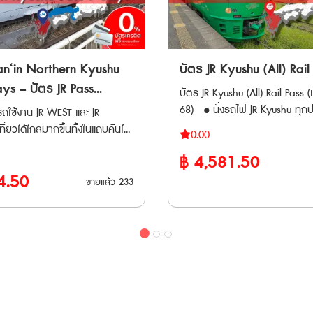
lway: รถไฟ
สถานที่ที่เข้าร่วมเพิ่มเติม
 Railway Museum) • รถไฟ
ญี่ปุ่นภายในไม่เกิน 90 วัน ** ตั๋วจะจัดส่ง
เร็ว ช่วงระหว่างสถานี Shimo-
ได้ที่ https://travelcontents
Waterfront Area Rapid
เฉพาะวันทำการ (ไม่รวมวันหยุดน
Tobu-nikko และ Kinugawa-onsen
fun-pass/tokyo/ Have Fun in Tohoku
Hokuriku
วันศุกร์ และวันเสาร์-อาทิตย์) ระยะเวลาการ
Pass (สามารถเลือกเข้าชมได้ 3 
ระหว่าง Tokyo - Sakudaira •
ใช้ตั๋ว : สามารถใช้ได้ต่อเนื่อง 6 วัน กา
n‘in Northern Kyushu
บัตร JR Kyushu (All) Rail
่ ) 1. Hakone
1. Michinoku Date Masamune H
 Shinkansen ระหว่าง Tokyo -
งาน : สามารถใช้ขึ้นรถไฟขบวนด
Spa Resort Pass
Museum ＆ Matsushima Trick 
ys – บัตร JR Pass
บัตร JR Kyushu (All) Rail Pass (เ
hinkansen
(Limited express) รวมถึงชินคังเ
area + Hot Spring area)
Exhibition Combined Admission Ticket + 2
โย, ซันอิน และคิวชูตอน
68) • นั่งรถไฟ JR Kyushu ทุกประเภท รวม
yo - Nasushiobara •
ถใช้งาน JR WEST และ JR
รถไฟขบวนด่วน ขบวนธรรมดา บ
venture Yokohama Hiking
Grilled Oysters Set 2. Kakiya Fry Tei
ัน
ถึงชินคันเซ็นในภูมิภาคคิวชูได้ไม
ม่ว่าจะเป็น Nikkō, SPACIA
ี่ยวได้ไกลมากขึ้นทั้งในแถบคันไซ
Hokkaido, JR EAST (รวม BRT), 
0.00
te Experience 3. Forest
Matsushima Indulgence Set(B
ตลอดระยะเวลา 3, 5 หรือ 7 วัน 
ugawa และ SPACIA Kinugawa
วชูเหนือ เพิ่มเส้นทางมากกว่าเดิม
Railway, Iwate Galaxy Railw
Canopy Course
Fry+Large Oyster Fry Skewer
฿
4,581.50
เมืองท่องเที่ยวที่สามารถเดินทางไ
 ได้ไม่จำกัด จาก Osaka / Kyoto
Sendai Airport Transit ภายในข
saki Maguro Day Trip One-
Lemon Soda) 3. Matsushima
Fukuoka, Yufuin, Beppu, Oita,
4.50
ไฟสาย Tokaido Shinkansen ได้
 / San’in และ Kyushu เหนือ
ขายแล้ว
233
กำหนดไว้
 From Shinagawa Station
Kamaboko Honpo Hand-grilled
Kumamoto, Mojiko, Miyazaki,
ช้ได้กับรถไฟใต้ดินใน Tokyo *
กระดาษ จัดส่งทาง EMS ภายใน 3
ome City (Temporary Closure)
Sasakamaboko fishcake expe
• พาสจำหน่ายให้แก่นักท่องเที่ย
 Gran Class, Green Car หรือ
้า
onotori Coupon
piece),seaweed rice cracker
เท่านั้น • พาสรถไฟ JR หลังจากทำ
้องซื้อตั๋วระบุที่นั่งแบบ Super
ได้ 90 วัน เนื่องจากต้องนำ
4. Matsushima Sightseeing
แล้ว ต้องนำเวาเชอร์ไปรับพาสตัวจร
ยสาร Fujisan
ปแลกตั๋วจริงที่ญี่ปุ่นภายในไม่เกิน
วจสอบรายชื่อ
Boat「NIOMARU Course」 1,500-yen
ภายใน 90 วัน • บัตรเครดิตทุกป
jisan View Express และ Fuji
าร่วมเพิ่มเติม
boarding ticket 5. Zuiganji Admission
ชาร์จเพิ่ม **ตั๋ว JR สามารถสั่งซื้อล่วงหน้า
 ต้องเสียค่าใช้จ่ายเพิ่มเติม *
s://travelcontentsapp.com/en/have-
Fee & Original Clear File Set คำ
ก่อนเดินทางได้ 90 วัน เนื่องจา
 Station ใช้ได้เฉพาะช่วงที่
un in Tohoku
แนะนำเพิ่มเติมในการตรวจสอบ: 1. การดูราย
แลกตั๋วจริงที่ญี่ปุ่นภายในไม่เกิน 