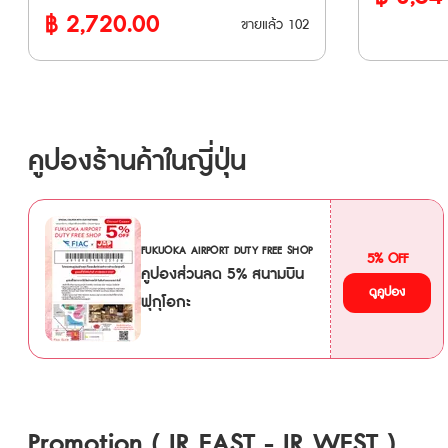
สาย เช่น Fu
฿
2,720.00
บัตรโดยสาร 2 แบบ ได้แก่ • Kansai Wide
ขายแล้ว
102
Rinkai Line
Area 5 Days : เป็นบัตรโดยสารรถไฟ JR ที่ให้
Dentetsu และ New S
คุณเดินทางได้อย่างอิสระในพื้นที่คันไซ เป็น
ด่วนพิเศษสา
เวลา 5 วัน สามารถนั่งรถไฟสายต่างๆ รวม
Nikkō, SPA
ถึงรถไฟชินคันเซ็นได้แบบไม่จำกัด • Have Fun
SPACIA Kinugawa ตั๋ว E-T
in OKAYAMA Pass (1 Week) : เป็นบัตรที่ให้
คูปองร้านค้าในญี่ปุ่น
งานได้ภายใน 
คุณเข้าชมสถานที่ท่องเที่ยวต่างๆ ในจังหวัด
จัดส่งให้ทาง
โอกายามะได้ฟรี สามารถเข้าชมสถานที่ท่อง
🚄รถไฟที่สามารถใช้ได้ • รถไฟสาย JR
เที่ยวได้ 3 สถานที่ โดยมีระยะเวลาการใช้งาน
EAST • รถไฟสาย Tokyo Monorail • รถไฟ
7 วัน หลังจากการเข้าใช้ครั้งแรก (ตั๋ว Have
FUKUOKA AIRPORT DUTY FREE SHOP
สาย Izu Kyuko • รถไฟสา
5% OFF
Fun in Okayama : ตั๋วมีอายุ 270 วัน นับ
คูปองส่วนลด 5% สนามบิน
Railway • รถไฟสาย Joshin Dentetsu •
จากวันที่สั่งซื้อ) **ตั๋ว JR สามารถสั่งซื้อล่วง
ดูคูปอง
ฟุกุโอกะ
รถไฟสาย Sa
หน้าก่อนเดินทางได้ 90 วัน เนื่องจากต้องนำ
(Ōmiya - the
Voucher JR ไปแลกตั๋วจริงที่ญี่ปุ่นภายในไม่เกิน
สาย Tokyo 
90 วัน **กรณีทำรายการสั่งซื้อตั๋ว E-
Transit (Rinkai) • รถไฟ 
Ticket ภายในเวลา 13.00 น. จะได้รับ
Shinkansen 
Voucher ทางอีเมลภายในวัน และหากสั่งซื้อ
รถไฟ Joetsu
หลังเวลาดังกล่าว จะได้รับภายในวันถัดไป
Promotion ( JR EAST - JR WEST )