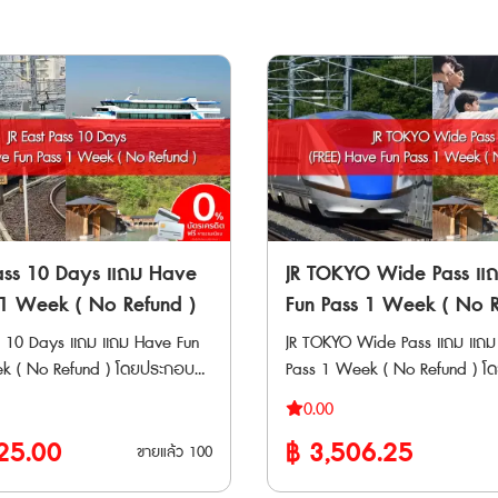
hinkansen
ของ JR ได้ไม่จำกัดตลอดเส้นทาง
yo - Nasushiobara •
ยกเว้น Home Liner และ Shinkan
ม่ว่าจะเป็น Nikkō, SPACIA
ด้วย
ugawa และ SPACIA Kinugawa
รถไฟ JR ระหว่าง Nagoya, Ge
ระหว่าง Shinano, Omachi, Ma
ไฟสาย Tokaido Shinkansen ได้
• ใช้เดินทางภายใน Tateyama 
ช้ได้กับรถไฟใต้ดินใน Tokyo *
Alpine Route โดยยานพาหนะต่างๆ
 Gran Class, Green Car หรือ
จำกัด(ระหว่าง Toyama-Tateya
้องซื้อตั๋วระบุที่นั่งแบบ Super
Murodo-Daikanbo-Kurobe Da
ยสาร Fujisan
Omachi) • สามารถนั่งรถไฟ
jisan View Express และ Fuji
Pass 10 Days แถม Have
JR TOKYO Wide Pass แ
ของ JR แบบ Local และ Limited
 ต้องเสียค่าใช้จ่ายเพิ่มเติม *
Express แบบ Non-Reserved ที่นั
 1 Week ( No Refund )
Fun Pass 1 Week ( No R
 Station ใช้ได้เฉพาะช่วงที่
สถานี Nagoya ถึงสถานี Toyam
ss 10 Days แถม แถม Have Fun
JR TOKYO Wide Pass แถม แถม
a Snow Resort เปิดให้บริการ
Tokaido /Takayama Line – Gi
No Refund ) โดยประกอบ
Pass 1 Week ( No Refund ) โดยประกอบ
ช้พาสกับรถบัส JR ได้ 💺
ระหว่างสถานีShinano-Omachi แ
2 แบบ ได้แก่ • JR East
ด้วยบัตรโดยสาร 2 แบบ ได้แก่ • JR
งบน
สถานี Nagoya ผ่านสายหลัก JR
0.00
s เป็นบัตรโดยสารรถไฟ JR ที่ให้
TOKYO Wide Pass เดินทางด้วย
หรือ limited express ต้องมีตั๋ว
Chuo, Shinanoi and Oita
25.00
฿
3,506.25
้อย่างอิสระในพื้นที่ในภูมิภาคคัน
East ทั้งแบบจองที่นั่งและไม่จองที่
ขายแล้ว
100
 บางขบวนมีเฉพาะที่
Line สู่ Matsumoto • สามารถใช้
คโทโฮกุ ได้โดยไม่จำกัดครั้ง
Local, Rapid, Limited Express
ท่านั้น และไม่สามารถจองบน
ระหว่างสถานี Toyama ไปสถานี 