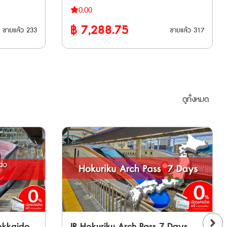
งมากกว่าเดิม
รวมถึงชินคันเซ็น Hokuriku Shinkansen ได้ไม่
yo - Gala
ใช้ได้ 5 วันต่อเนื่อง • ใช้รถไฟชินคันเซ็นและ
ออกตั๋วจองที่นั่งด้วย ค่าบริการการจองที่
0.00
aka / Kyoto
จำกัดรอบ ตลอด 7 วันติดต่อกัน • จองที่นั่ง
รถไฟ JR East ในภูมิภาคคันไตและโทโฮคุ ได้ไม่
นั่งล่วงหน้า (ต่อที่นั่ง) ผ่านช่องทางออนไลน์
฿
7,288.75
shu เหนือ
ล่วงหน้าที่สถานี ได้ไม่จำกัดครั้ง (จองด้วยตัว
ขายแล้ว
233
ขายแล้ว
317
จำกัดรอบ ตลอดระยะเวลา 5 วัน • เหมาะ
• D&S Trains (รถไฟท่องเที่ยวพิเศษ):
MS ภายใน 3
เองที่ตู้อัตโนมัติ สูงสุด 6 ครั้ง ครั้งต่อไปจอง
, SPACIA
สำหรับผู้ที่ต้องการเที่ยวเมืองยอดนิยม
¥1,500 • รถไฟด่วนพิเศษปกติ: ¥1,000 (เด็ก
ที่เคาน์เตอร์ Ticket Office) • ใช้นั่งรถไฟ
 Kinugawa
เช่น อาโอโมริ เซนได นางาโนะ นีงาตะ • จองที่
จ่ายครึ่งราคา) * สำหรับรถไฟด่วนพิเศษ “36
กต้องนำ
Narita Express (N'EX) จากสนามบิน Narita
นั่งได้ฟรี และไม่กังวลเรื่องการจองที่นั่งกระเป๋า
Plus 3” ค่าธรรมเนียมจะแตกต่างกันตามช่วง
นภายในไม่เกิน
ได้ตลอดสาย • ใช้นั่งรถไฟ Tokyo
kansen ได้
การเดินทางขนาดใหญ่ เพราะบนรถไฟชินคัน
การเดินทาง รายชื่อและค่าจองที่นั่งขบวน
Monorail จากสนามบิน Haneda ได้ตลอด
น Tokyo *
เซ็นมีชั้นวางกระเป๋าให้ ขบวนรถไฟที่ใช้งานได้
รถไฟที่สามารถจองที่นั่งทางออนไลน์ได้
ดูทั้งหมด
สาย • ใช้นั่งรถไฟ Haruka จากสนามบิน
 Car หรือ
🚄 รถไฟชินคันเซ็น (Shinkansen) •
การใช้งาน 1. หลังจากทำการสั่งซื้อคุณจะได้
Kansai ได้ตลอดสาย **เวาเชอร์กระดาษ
งแบบ Super
Tohoku Shinkansen: ระหว่างสถานี Tokyo –
รับ E-Ticket ผ่านทาง E-Mail ที่ระบุไว้ 2.
จัดส่งทาง EMS ภายใน 3 วันทำการ** ต้อง
Shin-Aomori • Akita Shinkansen: ระหว่าง
กรุณานำวอชเชอร์ที่อยู่ใน E-Ticket พร้อม
นำเวาเชอร์ ไปแลกพาสตัวจริงที่ญี่ปุ่น ภายใน
ละ Fuji
สถานี Tokyo – Akita • Yamagata
กับหนังสือเดินทางไปยังสถานีที่ญี่ปุ่นเพื่อแลก
90 วันหลังจากวันที่ซื้อ ** ตั๋วจะจัดส่งเฉพาะ
พิ่มเติม *
Shinkansen: ระหว่างสถานี Tokyo – Shinjo •
รับ JR Kyushu Rail Pass สถานีที่สามารถ
วันทำการ (ไม่รวมวันหยุดนักขัตฤกษ์ วันศุกร์
ะช่วงที่
Joetsu Shinkansen: ระหว่างสถานี Tokyo –
แลกรับพาส • ฮากาตะ (Hakata) • โคคุระ
และวันเสาร์-อาทิตย์)
ดให้บริการ
Echigo-Yuzawa / GALA Yuzawa •
(Kokura) • โมจิโกะ (Mojiko) • ซากะ (Saga)
การ
Hokuriku Shinkansen: เฉพาะช่วงระหว่าง
• นางาซากิ (Nagasaki) • ซาเซโบะ
สถานี Tokyo – Sakudaira (หรือจนถึง
(Sasebo) • เบปปุ (Beppu) • โออิตะ (Oita)
องที่นั่งแยก
Joetsumyoko ตามขอบเขตพื้นที่) 🚄 รถไฟ
• คุมาโมโตะ (Kumamoto) • ห้องโถงผู้
ด่วนพิเศษ (Limited Express) • Narita
okkaido
JR Hokuriku Arch Pass 7 Days –