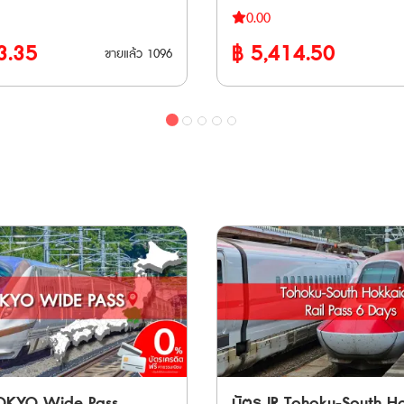
้า (Osaka) ผ่านเกียวโต
และถึงเกาะคิวชูเหนือ เพิ่มเส้นทา
Joetsu Shinkansen ระหว่าง Tok
wa Station ・Omiya
0.00
โกย่า (Nagoya), ทาคายาม่า
ขึ้นรถไฟ JR ได้ไม่จำกัด จาก Os
ป๋าการเดินทางขนาดใหญ่ เพราะบน
Yuzawa • รถไฟ Tohoku Shinkansen
rita Airport Station ・Airport
3.35
฿
5,414.50
, คานาซาว่า (Kanazawa), โท
ไปยัง Sanyo / San’in และ Kyu
ขายแล้ว
1096
มีชั้นวางกระเป๋าให้ ขบวน
ระหว่าง Tokyo - Nasushiobara
Station ・Funabashi Station •
a), ฟุกุอิ (Fukui) ● นั่งรถไฟ JR
**เวาเชอร์กระดาษ จัดส่งทาง E
นคันเซ็น
• รถไฟ Tobu ไม่ว่าจะเป็น Nikkō
ita Airport Station ・Airport
l, Rapid ไม่จำกัดรอบ ภายใน
วันทำการ** **ตั๋ว JR สามารถสั่งซื้อล่วงหน้า
sen:
Nikkō, Kinugawa และ SPACIA
น ๆ ・JAPAN RAIL
วันที่กำหนด ● จากสนามบินคันไซ
ก่อนเดินทางได้ 90 วัน เนื่องจา
Tokyo – Shin-Aomori • Akita
❗ข้อจำกัด * ไม่สามารถใช้ JR TOKYO Wide
 Station Yaesu Exit) ・
port; KIX) นั่งรถไฟขบวน
Voucher JR ไปแลกตั๋วจริงที่ญี่ปุ่
 ระหว่างสถานี Tokyo – Akita •
Pass กับรถไฟสาย Tokaido Shin
Gateway Travel Service
ถานี Tennoji, Osaka, Shin-
90 วัน
hinkansen: ระหว่างสถานี
* ไม่สามารถใช้ได้กับรถไฟใต้ดินใ
 ได้ โดยจองที่นั่งฟรี ● นั่งรถ
inkansen:
หากใช้รถไฟ Gran Class, Green
Terminal 2 Travel Center
านชิราคาวาโกะ (Shirakawago) ได้
นี Tokyo – Echigo-Yuzawa /
รถไฟตู้นอน ต้องซื้อตั๋วระบุที่นั่
รอบ ● นั่งรถไฟ Hokuriku
inkansen:
Express เพิ่มเติม * การโดยสาร Fujisan
 ระหว่าง Toyama ↔ Tsuruga
ะหว่างสถานี Tokyo – Sakudaira
Express, Fujisan View Express แ
Joetsumyoko ตามขอบเขตพื้นที่)
Tozan Densha ต้องเสียค่าใช้จ่ายเ
นทำการ** ต้องนำเวาเชอร์ ไป
GALA Yuzawa Station ใช้ได้เฉพา
ิงที่ญี่ปุ่น ภายใน 90 วันหลัง
 / TOKIWA
GALA Yuzawa Snow Resort เปิ
JI EXCURSION (เฉพาะบางช่วง) •
* ไม่สามารถใช้พาสกับรถบัส JR ได้ 💺
ุดนักขัตฤกษ์ วันศุกร์ และวัน
 Shonan, Odoriko •
จองที่นั่ง * หากใช้ที่นั่งสำรองบน Shinkansen
เสาร์-อาทิตย์)
 Sazanami / Shiosai •
หรือ limited express ต้องมีตั๋วจ
gi, Akagi, Kusatsu •
ต่างหาก * บางขบวนมีเฉพาะที่นั่งแบบจอง
TOKYO Wide Pass
บัตร JR Tohoku-South H