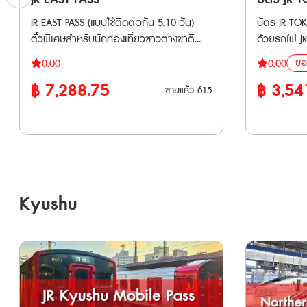
Wide-Area 5-Day Rail Pass: หลังจากจอง
ใช้ได้กับ Tokaido Shinkansen (Shin-Osaka
Tsugaru, Inaho (สามารถใช้ได้เฉพาะบางช่วง)
Tsugaru, In
แล้ว จะได้รับอีเมลที่มี QR code ให้นำไปแลก
JR EAST PASS (แบบใช้ติดต่อกัน 5,10 วัน)
บัตร JR TOKYO 
⟺ Kyoto/Maibara) • มีค่าใช้จ่ายเพิ่ม
• Tobu Railway ได้แก่ Nikko, Kinugawa
• Tobu Rai
บัตรจริงที่ตู้จำหน่ายตั๋วสีเขียวของสถานี
ตั๋วพิเศษสำหรับนักท่องเที่ยวชาวต่างชาติ
ด้วยรถไฟ JR 
เติม กรณีใช้บริการขบวนรถไฟที่ต้องแสดงตั๋ว
และ SPACIA Kinugawa *ใช้ได้เฉพาะเมื่อขบวน
และ SPACIA 
รถไฟ สามารถจองที่นั่งรถไฟได้ • Have Fun
เท่านั้น !!! สามารถโดยสารรถไฟ JR (รวม
ที่นั่ง ประเ
ขึ้นรถไฟ (Jousha Seiriken) หรือ ตั๋วไลน์เนอร์
ยอ
เริ่มต้นหรือสิ้นสุดที่สถานี JR เท่านั้น *ไม่
เริ่มต้นหรือสิ
0.00
0.00
in OKAYAMA Pass 1 Week Free Pass: หลัง
Shinkansen และ limited express trains) ใน
Shinkansen 
(Liner Ken) • สามารถใช้ผ่านประตูตรวจตั๋ว
สามารถใช้กับสถานี Asakusa 🚄 รถไฟ
สามารถใช้กับส
จากจองแล้ว จะได้รับอีเมลที่มี QR code ให้
฿
7,288.75
฿
3,54
ภูมิภาคคันโต และภูมิภาคโทโฮกุ ได้โดยไม่จำกัด
ติดต่อกัน 🚅 ครอบคลุมรถไฟเอกชนหลาย
ขายแล้ว
615
อัตโนมัติได้ด้วย
ท้องถิ่นและสายรถไฟอื่น ๆ (Local & Others)
ท้องถิ่นและ
แสดงที่สถานที่ท่องเที่ยวที่ต้องการเข้าชม
ครั้ง สามารถใช้ได้ 5,10 วันต่อเนื่อง • ใช้
สาย เช่น Fu
• รถไฟ JR East (Local / Rapid) ทุกสายใน
• รถไฟ JR E
ข้อควรทราบ • ระยะเวลาใช้งาน: บัตรทั้งสอง
รถไฟชินคันเซ็นและรถไฟ JR East ในภูมิภาคคัน
Rinkai Line
พื้นที่ที่กำหนด รวมถึงรถไฟสาย Yamanote
พื้นที่ที่
แบบสามารถใช้งานได้ภายใน 90 วันหลังจาก
ไตและโทโฮคุ ได้ไม่จำกัดรอบ ตลอดระยะเวลา
Dentetsu และ New S
และบริการ BRT (Bus Rapid Transit) • รถบัส
และบริการ BRT 
การสั่งซื้อ • จำนวนการสั่งซื้อ: จำกัดการสั่ง
5,10 วัน • เหมาะสำหรับผู้ที่ต้องการเที่ยว
ด่วนพิเศษสา
JR ภายในพื้นที่ที่กำหนด (ยกเว้นรถบัส
JR ภายในพื้น
ซื้อต่อครั้งสูงสุด 10 ใบ
เมืองยอดนิยม เช่น อาโอโมริ เซนได นางาโนะ
Nikkō, SPA
ทางด่วนและรถประจำทางบางส่วน) Maps
ทางด่วนแล
นีงาตะ • จองที่นั่งได้ฟรี และไม่กังวลเรื่องการ
SPACIA Kinugawa ตั๋ว E-T
🚄 สายรถไฟเอกชน (ใช้ได้ทั้งสาย) - Tokyo
🚄 สายรถไฟเอก
Kyushu
จองที่นั่งกระเป๋าการเดินทางขนาดใหญ่ เพราะ
งานได้ภายใน 
Monorail (Tokyo Panorama Line) -
Monorail (T
บนรถไฟชินคันเซ็นมีชั้นวางกระเป๋าให้ **เริ่ม
จัดส่งให้ทาง
Aoimori Railway - Iwate Galaxy Railway
Aoimori Railway - Iwate G
ใช้งานได้ตั้งแต่วันที่ 14 มีนาคม เป็นต้นไป
🚄รถไฟที่สามารถใช้ได้ • รถไฟสาย JR
(IGR) - Sendai Airport Transit - Sanriku
(IGR) - Sendai Airport Transit - Sanriku
**ตั๋ว JR สามารถสั่งซื้อล่วงหน้าก่อนเดินทาง
EAST • รถไฟสาย Tokyo Monorail • รถไฟ
Railway - Hokuetsu Express 🚄 สาย
Railway - Hokuetsu Express 🚄 สาย
ได้ 90 วัน เนื่องจากต้องนำ Voucher JR ไป
สาย Izu Kyuko • รถไฟสา
รถไฟเอกชน (ใช้ได้เฉพาะช่วง) - Echigo
รถไฟเอกชน (ใช้ไ
แลกตั๋วจริงที่ญี่ปุ่นภายในไม่เกิน 90 วัน
Railway • รถไฟสาย Joshin Dentetsu •
Tokimeki Railway: ช่วงระหว่างสถานี
Tokimeki Ra
รถไฟสาย Sa