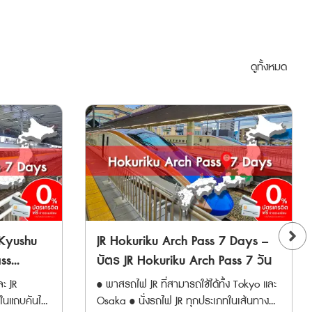
่อกัน
ใช้ได้ 5 วันต่อเนื่อง • Tokyo Subway
ฮากาตะและโคคุระ) * ไม่สามารถใช้กับรถไฟ
บบไม่สำรอง
่องเที่ยว
Ticket บัตรโดยสารรถไฟใต้ดินโตเกียวแบบไม่
เอกชน เช่น Fukuoka City Subway ในฟุกุโอ
รถไฟ
ที่ ทำ
จำกัดรอบ เดินทางทั่วโตเกียวสุดคุ้ม สามารถ
กะและจากสนามบินฟุกุโอกะ และ Nishitetsu
ถจองที่นั่ง
ตั๋ว
เดินทางโดยรถไฟใต้ดินสาย Tokyo Metro ทั้ง
Railway ไปศาลเจ้าดาไซฟุ การจองที่นั่ง
ั้ง • ไม่
ดูทั้งหมด
ินทางได้ 90
9 สาย รวมถึง Toei Subway ทั้ง 4 สาย
ล่วงหน้า • การจองที่นั่งที่สถานีรถไฟ JR
ama ผ่าน
 ไปแลกตั๋ว
** ตั๋ว JR สามารถสั่งซื้อล่วงหน้าก่อนเดินทาง
Kyushu สามารถสำรองที่นั่งได้ฟรีไม่จำกัด
ช้ต่อเนื่อง
ได้ 90 วัน เนื่องจากต้องนำ Voucher JR ไป
ครั้ง • ลูกค้าที่ซื้อพาส JR Kyushu Rail Pass
น่ายในเฉพาะ
หลังจากสั่ง
แลกตั๋วจริงที่ญี่ปุ่นภายในไม่เกิน 90 วัน **
สามารถจองที่นั่งด้วยตัวเองทางออนไลน์ผ่าน
พาสนี้มีระยะ
ตั๋ว Tokyo Subway Ticket มีอายุ 1 ปี นับ
JR KYUSHU RAIL PASS Online Booking ได้
จำกัดโปรด
จากวันสั่งซื้อ และตั๋วจะจัดส่งให้ทาง Email
ก่อนแลกเอกสารเป็นพาสจริง • อ่าน >>วิธี
หลังจากทำการสั่งซื้อสำเร็จ ตั๋วที่แลกรับจะ
การจองที่นั่งผ่านเว็บไซด์ JR Kyushu • จองที่
ทางเจแปนแอ
มีอายุ 6 เดือนนับจากวันที่แลก โดยเริ่มนับ
นั่งล่วงหน้าทางออนไลน์ได้ 1 เดือนก่อนวัน
 Click
การใช้งานเมื่อสอดบัตรเข้าประตูตรวจตั๋ว
เดินทาง ตั้งแต่เวลา 10:00 น. ของประเทศ
อัตโนมัติที่สถานีครั้งแรก JR EAST PASS
ญี่ปุ่น • ค่าบริการการจองจะชำระด้วยบัตร
(Ōmiya -
(แบบใช้ติดต่อกัน 5 วัน) ตั๋วพิเศษสำหรับ
 Kyushu
JR Hokuriku Arch Pass 7 Days –
เครดิตโดยตรงในเวลาที่ทำการจองผ่าน
นักท่องเที่ยวชาวต่างชาติเท่านั้น !!! สามารถ
เว็บไซต์ JR Kyushu • หลังจากการจอง ท่าน
ass
บัตร JR Hokuriku Arch Pass 7 วัน
(Rinkai)
โดยสารรถไฟ JR (รวม Shinkansen และ
จะได้รับใบยืนยันการจอง (Reserved Seating
ิวชูตอน
ะ JR
• พาสรถไฟ JR ที่สามารถใช้ได้ทั้ง Tokyo และ
ะหว่าง
limited express trains) ในภูมิภาคคันโต และ
Coupon) ทางอีเมล ซึ่งแนะนำให้แสดงใบยืนยัน
งในแถบคันไซ
Osaka • นั่งรถไฟ JR ทุกประเภทในเส้นทาง
ภูมิภาคโทโฮกุ ได้โดยไม่จำกัดครั้ง สามารถ
การจองในวันที่แลกรับพาสกับเจ้าหน้าที่เพื่อ