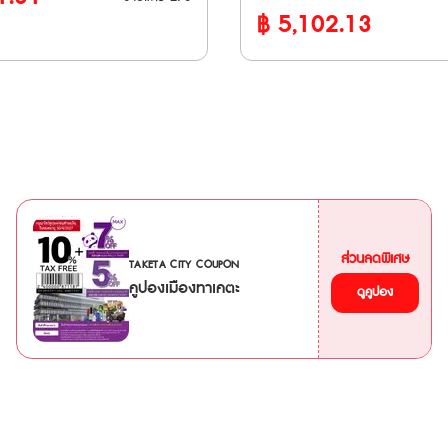
jikyu Railway, Izu Kyuko,
฿
5,102.13
ญี่ปุ่น” เป็นเส้นทางทะลุผ่านเขา
, Tokyo Monorail, Joshin
ลป์ญี่ปุ่นอันยิ่งใหญ่ สูงจากระดับ
huttle 🚅 ใช้ได้กับรถไฟ
2,400 เมตร ที่สามารถข้ามผ่านจ
ยร่วม JR และ Tobu ไม่ว่าจะเป็น
ยาม่า (Toyama) ไปจังหวัดนากาโ
CIA Nikkō, Kinugawa และ
(Nagano) โดยการนั่งยานพาหนะ
icket สามารถใช้
ซึ่งจะทำให้การท่องเที่ยวในครั้งนี
3 เดือนนับจากวันที่ซื้อ และตั๋วจะ
ไม่ลืมเลือน **ตั๋ว JR สามารถสั่งซื้อล่วงหน้า
 Email เมื่อทำการสั่งซื้อสำเร็จ
ก่อนเดินทางได้ 90 วัน เนื่องจา
Voucher JR ไปแลกตั๋วจริงที่ญี่ปุ่
90 วัน **ตั๋วกระดาษ จัดส่งทาง
ย Fujikyu
ส่วนลดพิเศษ
3 วันทำการ ** ตั๋วจะจัดส่งเฉพาะวันทำการ
TAKETA CITY COUPON
(ไม่รวมวันหยุดนักขัตฤกษ์ วันศุกร
คูปองเมืองทาเคตะ
ดูคูปอง
itama New Urban Transit
เสาร์-อาทิตย์) ระยะเวลาจำหน่าย : 15
 Railway Museum) • รถไฟ
มีนาคม 2569 - 6 พฤศจิกายน 2569
Waterfront Area Rapid
เวลาแลกบัตรพาส: 15 มีนาคม 2
Hokuriku
พฤศจิกายน 2569 ระยะเวลาการใช้บัตรพาส:
ระหว่าง Tokyo - Sakudaira •
15 เมษายน 2569 - 10 พฤศจิ
 Shinkansen ระหว่าง Tokyo -
การใช้งาน • สามารถใช้โดยสารรถไฟ