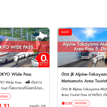
แนะนำ
TOKYO Wide Pass
บัตร JR Alpine-Takayam
Matsumoto Area Tourist
Wide Pass 🚅 เดินทาง
East ทั้งแบบจองที่นั่งและไม่จอง
บัตร JR Alpine-Takayama-Mat
ภท Local, Rapid, Limited Express,
Area Tourist Pass พาสเดียว เดินทางได้ทั่ว
ดนิยม
ได้ไม่จำกัดเที่ยวภายใน 3 วัน
Tateyama Kurobe Alpine Rout
ยอดนิยม
0.00
1.31
ขายแล้ว
270
ลป์ทาเตยามะคุโรเบะเปรียบเป็น 