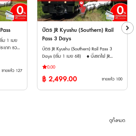
Aoimori Railway - Iwate Galaxy Railway
app.com/en/have-
(IGR) - Sendai Airport Transit - Sanriku
ักขัตฤกษ์
Railway - Hokuetsu Express 🚄 สาย
สถานที่ )
รถไฟเอกชน (ใช้ได้เฉพาะช่วง) - Echigo
รใช้
 Pass
บัตร JR Kyushu (Southern) Rail
istorical
Tokimeki Railway: ช่วงระหว่างสถานี
่วนพิเศษ
Art Special
Naoetsu – Arai - Tobu Railway: รถไฟ
Pass 3 Days
ริ่ม 1 เมย
ซ็น และ
ธรรมดาและรถเร็ว ช่วงระหว่างสถานี Shimo-
บัตร JR Kyushu (Southern) Rail Pass 3
นสาย JR
imaichi – Tobu-nikko และ Kinugawa-onsen
่จำกัดรอบ
Days (เริ่ม 1 เมย 68) • นั่งรถไฟ JR
Aoimori
omb Oyster
Tokyo Subway Ticket Tokyo
ติดต่อกัน •
Kyushu ทุกประเภท รวมถึงชินคันเซ็นในแถบ
ay และ
+Salted
Subway Ticket บัตรโดยสารรถไฟใต้ดิน
0.00
ปได้ เช่น
ขายแล้ว
127
คิวชูตอนใต้ได้ไม่จำกัดรอบ ตลอดระยะเวลา 3
อบเขตที่
โตเกียวแบบไม่จำกัดรอบ เดินทางทั่วโตเกียว
 Nagasaki,
฿
2,499.00
วัน ติดต่อกัน • เมืองท่องเที่ยวที่สามารถเดิน
ขายแล้ว
100
สุดคุ้ม สามารถเดินทางโดยรถไฟใต้ดินสาย
 Kagoshima
ทางไปได้ เช่น Kumamoto, Miyazaki,
rience (1
Tokyo Metro ทั้ง 9 สาย รวมถึง Toei
วชาวต่างชาติ
Kagoshima • พาสจำหน่ายให้แก่นักท่อง
s × 2 bags
Subway ทั้ง 4 สาย ระยะเวลาการใช้งาน
การสั่งซื้อ
เที่ยวชาวต่างชาติเท่านั้น • เด็กอายุต่ำกว่า 6
• Tokyo Subway 24-hour Ticket: ใช้ได้ 24
ิงที่ญี่ปุ่น
ปีไม่เสียค่าใช้จ่าย • พาสรถไฟ JR หลังจาก
ชั่วโมง ตั้งแต่เวลาที่ใช้ครั้งแรก ภายในวันที่ระบุ
ระเภทไม่
ทำการสั่งซื้อแล้ว ต้องนำเวาเชอร์ไปรับพาส
ไว้ที่ด้านหลังของตั๋ว ขบวนรถไฟที่ใช้งานได้
ดูทั้งหมด
ตัวจริงที่ญี่ปุ่นภายใน 90 วัน **ตั๋ว JR
รถไฟใต้ดินที่ให้บริการภายในโตเกียวมี 2
กต้องนำไป
สามารถสั่งซื้อล่วงหน้าก่อนเดินทางได้ 90 วัน
ประเภท 1. Tokyo Metro รถไฟใต้ดิน
90 วัน ** สั่ง