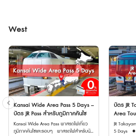
สามารถใช้ได้ 5 วันต่อเนื่อง • Have Fun
สามารถใช้ได
ขบวนได้ ต้อง
ชาวต่างชาติเท่านั้น • Passport ข้าราชการ
Pass 1 Week บัตรท่องเที่ยวแบบเหมาจ่าย
Pass 1 Wee
บริการ * สามารถทำการจองที่นั่งล่วงได้ที่
ปกเล่มสีน้ำเงิน ไม่สามารถใช้งานพาสทุกพาส
สำหรับเข้าชมสถานที่ ทำกิจกรรม หรือทาน
สำหรับเข้า
เครื่องจำหน่
ได้ หมายเหตุ * สามารถใช้กับ Sanyo
อาหารในภูมิภาค ** ตั๋ว JR สามารถสั่งซื้อ
อาหารในภูมิภาค ** ตั๋ว JR สา
บริการ * สามารถจองที่ล่วงหน้าออนไลน์
Shinkansen “NOZOMI” และ “MIZUHO” ได้
West
ล่วงหน้าก่อนเดินทางได้ 90 วัน เนื่องจากต้อง
ล่วงหน้าก่อ
ได้ที่ "JR-EAS
* ไม่สามารถใช้ได้กับ Tokaido Shinkansen
นำ Voucher JR ไปแลกตั๋วจริงที่ญี่ปุ่นภายในไม่
นำ Voucher J
การใช้งาน * นำเวาเชอร์พร้อมหนังสือเดิน
(Shin-Osaka ⟺ Kyoto/Maibara) * มีค่า
เกิน 90 วัน ** Have Fun Pass มีอายุใช้งาน
เกิน 90 วัน ** Have Fun Pass มีอายุใช้งาน
ทางตัวสจริง
ใช้จ่ายเพิ่มเติม กรณีใช้บริการขบวนรถไฟที่
ภายใน 270 วันหลังจากสั่งซื้อ ไม่สามารถ
ภายใน 270 วันหล
จริงที่เคาน
ต้องแสดงตั๋วขึ้นรถไฟ (Jousha Seiriken) หรือ
ยกเลิก หรือเปลี่ยนแปลงได้ทุกกรณี JR
ยกเลิก หรือ
พาส JR East P
ตั๋วไลน์เนอร์ (Liner Ken) * สามารถใช้ผ่าน
EAST PASS (แบบใช้ติดต่อกัน 5 วัน) ตั๋ว
EAST PASS (แบ
ระบุวันที่เร
ประตูตรวจตั๋วอัตโนมัติได้ด้วย ** จุดจำหน่าย
พิเศษสำหรับนักท่องเที่ยวชาวต่างชาติเท่านั้น
พิเศษสำหรับน
รับพาสจริง
ตั๋ว JR จะไม่มี Setouchi Area Pass,
!!! สามารถโดยสารรถไฟ JR (รวม
!!! สามารถ
หลังได้ จุดแลกรับ JR TOKYO Wide Pass
Takayama-Hokuriku Area Pass และ JR Rail
Shinkansen และ limited express trains) ใน
Shinkansen 
• JR EAST Tra
Pass ไม่มีจำหน่าย ต้องซื้อนอกประเทศญี่ปุ่น
ภูมิภาคคันโต และภูมิภาคโทโฮกุ ได้โดยไม่จำกัด
ภูมิภาคคันโต
Station ・S
เท่านั้น Have Fun in Okayama Pass
ครั้ง สามารถใช้ได้ 5 วันต่อเนื่อง • ใช้รถไฟ
ครั้ง สามารถใช
Kansai Wide Area Pass 5 Days –
บัตร JR 
Station (Sh
(สามารถเลือกเข้าชมได้ 3 สถานทีj) 1.
ชินคันเซ็นและรถไฟ JR East ในภูมิภาคคันไต
รถไฟชินคันเ
Ikebukuro S
บัตร JR Pass สำหรับภูมิภาคคันไซ
Area Tour
Okayama Castle Main Tower Admission
และโทโฮคุ ได้ไม่จำกัดรอบ ตลอดระยะเวลา
ไตและโทโฮคุ
Tokyo Mono
Ticket + 1st Floor ‘UJO Cafe’ Chef’s
JR Pass ส
Kansai Wide Area Pass พาสรถไฟเที่ยว
JR Takayam
5 วัน • เหมาะสำหรับผู้ที่ต้องการเที่ยวเมือง
10 วัน • เหมาะสำหรับผู้ที่ต้องการเที่ยวเมือง
3 Station
Special Sundae 2. Admission ticket for
5 วัน
ภูมิภาคคันไซและรอบๆ พาสรถไฟสำหรับนัก
5 Days ● พาสรถไฟ JR ครอบคลุมพื้นที่
ยอดนิยม เช่น อาโอโมริ เซนได นางาโนะ นีงา
ยอดนิยม เช่
Kawasaki 
Yumeji Art Museum (Main Building) 3.