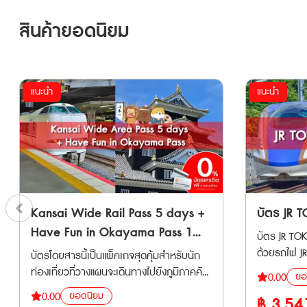
สินค้ายอดนิยม
แนะนำ
แนะนำ
Kansai Wide Rail Pass 5 days +
บัตร JR 
Have Fun in Okayama Pass 1
บัตร JR TOKYO 
week Free Pass
ด้วยรถไฟ JR 
บัตรโดยสารนี้เป็นแพ็คเกจสุดคุ้มสำหรับนัก
ที่นั่ง ประเ
ท่องเที่ยวที่วางแผนจะเดินทางไปยังภูมิภาคคัน
ยอ
0.00
Shinkansen 
ไซและโอกายามะในประเทศญี่ปุ่น (ตั๋วสำหรับ
ยอดนิยม
0.00
฿
3,54
ติดต่อกัน 🚅 ครอบคลุมรถไฟเอกชนหลาย
ผู้ใหญ่ อายุ 12 ปีขึ้นไป) โดยประกอบด้วย