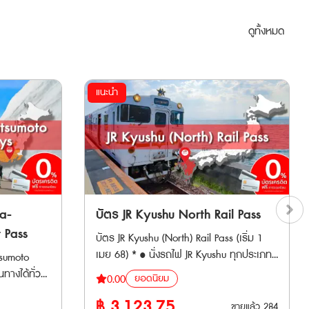
ดูทั้งหมด
แนะนำ
a-
บัตร JR Kyushu North Rail Pass
 Pass
บัตร JR Kyushu (North) Rail Pass (เริ่ม 1
เมย 68) * • นั่งรถไฟ JR Kyushu ทุกประเภท
sumoto
รวมถึงชินคันเซ็นในแถบคิวชูตอนเหนือได้ไม่
ยอดนิยม
0.00
จำกัดรอบ ตลอดระยะเวลา 3 หรือ 5 วัน
e เส้นทางแอ
฿
3,123.75
ติดต่อกัน • เมืองท่องเที่ยวที่สามารถเดินทาง
ขายแล้ว
284
“หลังคาของ