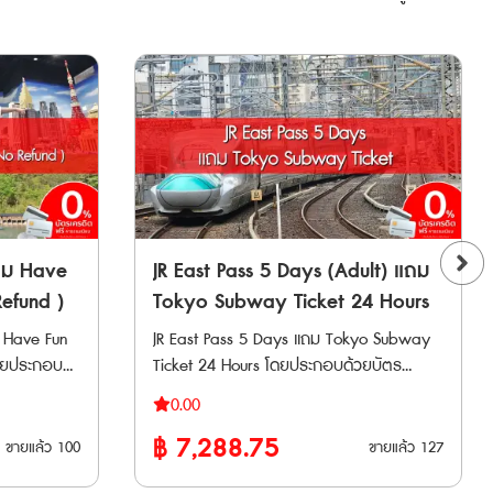
บนรถไฟนอกพื้นที่ที่ครอบคลุมโดยพาส จะ
ต้องชำระค่าใช้จ่ายเพิ่มเติม • หากไม่มีที่นั่ง
senเดินทาง
ว่างเนื่องจากที่นั่งเต็ม จะไม่มีการคืนเงิน •
พาสต้องใช้ติดต่อกันตามจำนวนวันที่กำหนด
ro, Takayama, Toyama และ
ตัวอย่างเช่น หากใช้พาส 3 วัน ต้องใช้ติดต่อ
tsutomo, Nagoya
กัน เช่น วันที่ 1, 2 และ 3 มกราคม รถไฟที่
Kurobe
สามารถใช้งานได้ • รถไฟ JR Kyushu ประเภท
 ได้ไม่
Local, Rapid, Limited Express, D&S Trains
ma-
ที่นั่งแบบจองและไม่จองที่นั่ง (Reserved /
m-Shinano-
Non-Reserved Seat) ภายในพื้นที่ที่กำหนด •
ชินคันเซ็น Kyushu Shinkansen ทุกขบวน
ถม Have
JR East Pass 5 Days (Adult) แถม
(MIZUHO, SAKURA, TSUBAME) เฉพาะช่วง
่งระหว่าง
efund )
Tokyo Subway Ticket 24 Hours
Hakata - Kumamoto และ Nishi Kyushu
a โดย JR
 Have Fun
JR East Pass 5 Days แถม Tokyo Subway
Shinkansen (KAMOME) ตลอดเส้นทาง
fu และ
Ticket 24 Hours โดยประกอบด้วยบัตร
รถไฟที่ไม่สามารถใช้งานได้ * ไม่สามารถใช้กับ
ละ
โดยสาร 2 แบบ ได้แก่ • JR East Pass 5
รถบัส JR Kyushu, รถบัส B&S Miyazaki,
0.00
รถไฟ JR
Days เป็นบัตรโดยสารรถไฟ JR ที่ให้คุณเดิน
รถไฟท่องเที่ยว Cruise Train Seven Stars in
฿
7,288.75
นั่ง ประเภท
ทางได้อย่างอิสระในพื้นที่ในภูมิภาคคันโต และ
ขายแล้ว
100
ขายแล้ว
127
Kyushu และ ARU RESSHA (Sweet Train) *
เดินทาง
, Shinkansen
ภูมิภาคโทโฮกุ ได้โดยไม่จำกัดครั้ง สามารถ
ไม่สามารถใช้กับ Sanyo Shinkansen (ระหว่าง
Dentetsu-