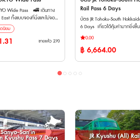
aho (สามารถใช้ได้เฉพาะบางช่วง)
เท่านั้น และไม่สามารถจองบนขบว
Rail Pass 6 Days
Wide Pass 🚅 เดินทาง
lway ได้แก่ Nikko, Kinugawa
จองล่วงหน้าที่เคาน์เตอร์ให้บริการ * สาม
East ทั้งแบบจองที่นั่งและไม่จอง
บัตร JR Tohoku-South Hokkaido
Kinugawa *ใช้ได้เฉพาะเมื่อขบวน
ทำการจองที่นั่งล่วงได้ที่ เครื่องจ
ภท Local, Rapid, Limited Express,
6 Days เที่ยวได้คุ้มค่ามากยิ่งขึ้
ดนิยม
้นสุดที่สถานี JR เท่านั้น *ไม่
อัตโนมัติและเคาน์เตอร์บริการ * สามารถ
ได้ไม่จำกัดเที่ยวภายใน 3 วัน
สามารถใช้โดยสารรถไฟชินคังเซ็
ถานี Asakusa 🚄 รถไฟ
จองที่ล่วงหน้าออนไลน์ได้ที่ "JR
0.00
1.31
ขายแล้ว
270
ด่วนพิเศษ ใน ภูมิภาคโทโฮคุ แล
สายรถไฟอื่น ๆ (Local & Others)
Reservation" Have Fun in Tokyo
jikyu Railway, Izu Kyuko,
฿
6,664.00
ตอนล่าง เป็นตัวเลือกเพิ่มเติมจาก JR East-
ast (Local / Rapid) ทุกสายใน
Pass (สามารถเลือกเข้าชมได้ 3 
, Tokyo Monorail, Joshin
South Hokkaido Rail Pass ให้เที่ย
กำหนด รวมถึงรถไฟสาย Yamanote
1. Hakone Kowakien Yunessun Spa Reso
huttle 🚅 ใช้ได้กับรถไฟ
มากยิ่งขึ้น พาสนี้สามารถใช้โด
(Bus Rapid Transit) • รถบัส
Pass (Yunessun area + Hot Sp
ยร่วม JR และ Tobu ไม่ว่าจะเป็น
คังเซ็น และ รถไฟด่วนพิเศษ ใน ภ
ที่ที่กำหนด (ยกเว้นรถบัส
2. Forest Adventure Yokohama Hiking
CIA Nikkō, Kinugawa และ
และ ฮอกไกโดตอนล่าง ที่รวมถึง 
ะรถประจำทางบางส่วน) Maps
Course 60-Minute Experience 3. Forest
icket สามารถใช้
โกดาเตะ และ สนามบินนิวชิโตเซ
ชน (ใช้ได้ทั้งสาย) - Tokyo
Adventure Hakone Canopy Course
3 เดือนนับจากวันที่ซื้อ และตั๋วจะ
มีการเพิ่มขอบเขตการใช้งานอี
okyo Panorama Line) -
4. KEIKYU Misaki Maguro Day Tri
 Email เมื่อทำการสั่งซื้อสำเร็จ
เส้นทางในภูมิภาคโทโฮคุ และ ฮอก
alaxy Railway
Day Tour - From Shinagawa S
ตอบสนองความต้องการของนักท่อ
5. Tokyo Dome City (Temporar
มีแนวโน้มที่เพิ่มขึ้นในทุกๆปี ** ตั๋วกระดาษ
Attractions Ride 3 6. Nonotori Coupon
ย Fujikyu
จัดส่งทาง EMS ภายใน 3 วันทำการ ตั๋
ด้เฉพาะช่วง) - Echigo
JPY3000 7. SMALL WORLDS TOKYO
สามารถสั่งซื้อล่วงหน้าก่อนเดินท
ilway: ช่วงระหว่างสถานี
Admission Tickets ตรวจสอบรายชื่อ
itama New Urban Transit
เนื่องจากต้องนำ Voucher JR ไปแล