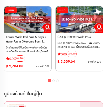
แนะนำ
แนะนำ
Kansai Wide Rail Pass 5 days +
บัตร JR TOKYO Wide Pass
Have Fun in Okayama Pass 1
บัตร JR TOKYO Wide Pass 🚅 เดินทาง
week Free Pass
ด้วยรถไฟ JR East ทั้งแบบจองที่นั่งและไม่จอง
บัตรโดยสารนี้เป็นแพ็คเกจสุดคุ้มสำหรับนัก
ที่นั่ง ประเภท Local, Rapid, Limited
ท่องเที่ยวที่วางแผนจะเดินทางไปยังภูมิภาคคัน
0.00
ยอดนิยม
Express, Shinkansen ได้ไม่จำกัดเที่ยว
ไซและโอกายามะในประเทศญี่ปุ่น (ตั๋วสำหรับ
0.00
ภายใน 3 วันติดต่อกัน 🚅 ครอบคลุมรถไฟ
ยอดนิยม
ผู้ใหญ่ อายุ 12 ปีขึ้นไป) โดยประกอบด้วย
฿
3,559.64
ขายแล้ว
270
เอกชนหลายสาย เช่น Fujikyu Railway, Izu
บัตรโดยสาร 2 แบบ ได้แก่ • Kansai
฿
2,734.08
Kyuko, Rinkai Line, Tokyo Monorail,
ขายแล้ว
102
Wide Area 5 Days : เป็นบัตรโดยสาร
Joshin Dentetsu และ New Shuttle 🚅
รถไฟ JR ที่ให้คุณเดินทางได้อย่างอิสระในพื้นที่
ใช้ได้กับรถไฟด่วนพิเศษสายร่วม JR และ
คันไซ เป็นเวลา 5 วัน สามารถนั่งรถไฟสาย
Tobu ไม่ว่าจะเป็น Nikkō, SPACIA Nikkō,
ต่างๆ รวมถึงรถไฟชินคันเซ็นได้แบบไม่จำกัด
Kinugawa และ SPACIA Kinugawa ตั๋ว
• Have Fun in OKAYAMA Pass (1
E-Ticket สามารถใช้งานได้ภายใน 3 เดือน
Week) : เป็นบัตรที่ให้คุณเข้าชมสถานที่ท่อง
นับจากวันที่ซื้อ และตั๋วจะจัดส่งให้ทาง Email
เที่ยวต่างๆ ในจังหวัดโอกายามะได้ฟรี
คูปองร้านค้าในญี่ปุ่น
เมื่อทำการสั่งซื้อสำเร็จ 🚄รถไฟที่
สามารถเข้าชมสถานที่ท่องเที่ยวได้ 3 สถานที่
สามารถใช้ได้ • รถไฟสาย JR EAST •
โดยมีระยะเวลาการใช้งาน 7 วัน หลังจากการ
รถไฟสาย Tokyo Monorail • รถไฟสาย
เข้าใช้ครั้งแรก (ตั๋ว Have Fun in Okayama
Izu Kyuko • รถไฟสาย Fujikyu Railway •
: ตั๋วมีอายุ 270 วัน นับจากวันที่สั่งซื้อ)