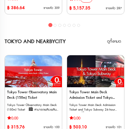
รถไฟวิ่งตรงจาก Kansai-airport ไปยังสถานี
ของญี่ปุ่น” เป็นเส้นทางทะลุผ่านเขาทาเตยามะ
฿
386.64
฿
5,157.35
ขายแล้ว
309
ขายแล้ว
287
ในเมืองต่างๆ ใน Kansai ไม่ว่าจะเป็น Tennoji
แอลป์ญี่ปุ่นอันยิ่งใหญ่ สูงจากระดับน้ำทะเล
, Shin-Osaka , Kyoto , Kobe , Nara
2,400 เมตร ที่สามารถข้ามผ่านจากจังหวัด
เวาเชอร์อิเล็กทรอนิก (E-Voucher) จัดส่ง
โทยาม่า (Toyama) ไปจังหวัดนากาโน่
ทาง Email หลังการสั่งซื้อ ต้องนำเวาเชอร์ไป
(Nagano) โดยการนั่งยานพาหนะชนิดต่างๆ
รับตั๋วจริงที่สถานีรถไฟ Kansai
ซึ่งจะทำให้การท่องเที่ยวในครั้งนี้สนุกสนานได้
Airport ภายใน 90 วันหลังจากวันที่ซื้อ
ไม่ลืมเลือน **ตั๋ว JR สามารถสั่งซื้อล่วง
อายุการใช้งาน *สามารถใช้งานได้ 90 วันนับ
หน้าก่อนเดินทางได้ 90 วัน เนื่องจากต้องนำ
TOKYO AND NEARBYCITY
ดูทั้งหมด
จากวันที่ยืนยันการจอง และจะหมดอายุเวลา
Voucher JR ไปแลกตั๋วจริงที่ญี่ปุ่นภายในไม่
23:59 น. ของวันถัดจากวันสุดท้าย ข้อ
เกิน 90 วัน **ตั๋วกระดาษ จัดส่งทาง EMS
กำหนดเกี่ยวกับผู้ใช้บริการ • ผู้ที่ต้องการใช้
ภายใน 3 วันทำการ ** ตั๋วจะจัดส่งเฉพาะวัน
ตั๋ว Discounted One-way Ticket จะต้อง
ทำการ (ไม่รวมวันหยุดนักขัตฤกษ์ วันศุกร์
ถือหนังสือเดินทางที่ออกโดยรัฐบาลต่าง
และวันเสาร์-อาทิตย์) ระยะเวลาจำหน่าย :
ประเทศ • ผู้ที่ต้องการใช้ตั๋ว Discounted
15 มีนาคม 2569 - 6 พฤศจิกายน 2569
One-way Ticket จะต้องเดินทางเข้าประเทศ
ระยะเวลาแลกบัตรพาส: 15 มีนาคม 2569 -
ญี่ปุ่นด้วยสถานภาพการพำนักระยะสั้น **ไม่
6 พฤศจิกายน 2569 ระยะเวลาการใช้บัตร
อนุญาตให้ลูกค้ารายบุคคลซื้อหรือแลก
พาส: 15 เมษายน 2569 - 10 พฤศจิกายน
เปลี่ยนตั๋วเดียวกันมากกว่าหนึ่งใบในช่วงเวลา
2569 การใช้งาน • สามารถใช้โดยสาร
การใช้งานเดียวกัน ข้อมูลเพิ่มเติม *
รถไฟของ JR ได้ไม่จำกัดตลอดเส้นทาง
นอกจากรถไฟ Haruka แล้ว คุณยังสามารถ
ยกเว้น Home Liner และ Shinkansenเดินทาง
Tokyo Tower Observatory Main
Tokyo Tower Main Deck
ใช้บริการรถไฟอื่น ๆ เช่น Special Rapid ,
ด้วย
Deck (150m) Ticket
Admission Ticket and Tokyo
Rapid และ Local trains ได้ (เฉพาะเส้นทาง
รถไฟ JR ระหว่าง Nagoya, Gero, Takayama, 
Subway (24,48,72 hour) Ticket
Tokyo Tower Observatory Main Deck
Tokyo Tower Main Deck Admission
Kobe , Nara ) * มีเพียงผู้ถือตั๋ว
ระหว่าง Shinano, Omachi, Matsutomo, Nagoy
(150m) Ticket 🏙️ สามารถเพลิดเพลิน
Ticket and Tokyo Subway 24-hour
Discounted One-way Ticket เท่านั้นที่จะ
• ใช้เดินทางภายใน Tateyama Kurobe
กับทิวทัศน์ขณะจิบชาสบาย ๆ หรือ
Ticket 🏙️ ชมวิวกรุง Tokyo จาก
สามารถใช้ตั๋ว Discounted One-way
Alpine Route โดยยานพาหนะต่างๆ ได้ไม่
0.00
0.00
เพลิดเพลินกับการช้อปปิ้งที่นั่น 🏙️ สัมผัส
Tokyo Tower สูงถึง 150 เมตร 🏙️
Ticket ได้ * หากตั๋วสูญหายหรือถูกขโมย
จำกัด(ระหว่าง Toyama-Tateyama-
ประสบการณ์สุดตื่นเต้นในการยืนบนพื้น
สามารถเดินทางด้วยรถไฟใต้ดินใน Tokyo
ทางบริษัทจะไม่สามารถออกให้ใหม่ได้ * จะมี
Murodo-Daikanbo-Kurobe Dam-
฿
315.76
฿
503.10
ขายแล้ว
100
ขายแล้ว
101
กระจกที่เรียกว่า “หน้าต่างสกายวอล์ค”
แบบไม่จำกัดเที่ยวแบบ 24, 48, 72 ชั่วโมง
การคิดค่าบริการเพิ่มเติมหากใช้รถไฟนอก
Shinano-Omachi) • สามารถนั่งรถไฟ