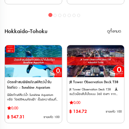
🏙️ มีคาเฟ่ชมวิวที่เรียกว่า ‘Café La Tour’
🏙️ ครอบคลุมทุกสายของ Toei Subway
พื้นที่ใช้งาน
ของ JR แบบ Local และ Limited
และร้านค้าที่จำหน่ายของที่ระลึกบนดาดฟ้า
และ Tokyo Metro *ตั๋ว E-Ticket จะจัด
Express แบบ Non-Reserved ที่นั่งระหว่าง
ตั๋ว E-Ticket สามารถใช้งานได้ภายใน 6
ส่งให้ทาง Email เมื่อทำการสั่งซื้อสำเร็จ
สถานี Nagoya ถึงสถานี Toyama โดย JR
เดือนนับจากวันที่สั่งซื้อ และตั๋วจะจัดส่งให้ทาง
🎫สิ่งที่รวมอยู่ในแพ็กเกจ * บัตรเข้าชม
Tokaido /Takayama Line – Gifu และ
Email เมื่อทำการสั่งซื้อสำเร็จ 🚻สิ่ง
Tokyo Tower Main Deck: สามารถใช้ได้
ระหว่างสถานีShinano-Omachi และ
อำนวยความสะดวก • ห้องน้ำ • ห้องให้นม
ภายใน 6 เดือนนับจากวันที่ซื้อ * บัตร
สถานี Nagoya ผ่านสายหลัก JR
Hokkaido-Tohoku
ดูทั้งหมด
บุตร • ตู้ล็อกเกอร์หยอดเหรียญ • Food
โดยสารรถไฟใต้ดินใน Tokyo : สามารถแลก
Chuo, Shinanoi and Oita
Court / ร้านอาหาร / คาเฟ่ • ร้านค้า • ตู้
รับบัตรกระดาษได้ภายใน 12 เดือนนับจาก
Line สู่ Matsumoto • สามารถใช้เดินทาง
ATM 🗺️ที่ตั้ง : Tokyo Tower 4-2-8
วันที่ซื้อ : ตั๋วที่แลกรับจะมีอายุ 6 เดือนนับ
ระหว่างสถานี Toyama ไปสถานี Dentetsu-
Shibakoen, Minato-ward, Tokyo 105-
จากวันที่แลก โดยเริ่มนับการใช้งานเมื่อสอด
Toyama และสถานี Tateyama แบบไม่
0011 วันที่ให้บริการ : เปิดให้บริการทุกวัน
บัตรเข้าประตูตรวจตั๋วอัตโนมัติที่สถานีครั้ง
สำรองที่นั่ง (Non-reserved) บนขบวนรถไฟ
เวลาทำการ : ดูเวลาทำการ 🚇️การเดิน
แรก 🏙️Tokyo Tower Main Deck
สาย Toyama Chiho ได้ • สามารถจองที่
ทาง • รถไฟใต้ดิน Toei Oedo Line : ลงที่
🚻สิ่งอำนวยความสะดวก • ห้องน้ำ •
นั่งรถไฟ Limited Express ได้ฟรี 4 ครั้ง •
สถานี Akabanebashi ทางออก
ห้องน้ำอเนกประสงค์ / ห้องให้นมบุตร • ตู้
ไม่สามารถจอง Cable Car
Akabanebashi เดิน 5 นาที • รถไฟใต้ดิน
ล็อกเกอร์ (มีค่าบริการ) *ให้บริการตั้งแต่
Tateyama ผ่านการจองตั๋วทางเว็บไซต์ได้ •
Tokyo Metro Hibiya Line : ลงที่สถานี
เวลา 09:00–23:00 (สามารถใช้ได้ 1 วัน
ต้องใช้ต่อเนื่องกันภายในระยะเวลา 5 วัน •
Kamiyacho ทางออก1 เดิน 7 นาที • รถไฟ
เท่านั้น) • ร้านค้า • Food Court / ร้านขาย
จำหน่ายในเฉพาะนั่งท่องเที่ยวชาวต่างชาติ •
ใต้ดิน Metropolitan Mita Line : ลงที่สถานี
อาหาร • คาเฟ่ / ร้านขนม ที่ตั้ง : Tokyo
บัตรเข้าชมพิพิธภัณฑ์สัตว์น้ำใน
JR Tower Observation Deck T38
บัตรพาสนี้มีระยะเวลาจำหน่ายและระยะเวลาใช้
Onarimon Station ทางออก A1 เดิน 6
Tower Main Deck 4-2-8 Shibakoen,
งานจำกัดโปรดตรวจสอบก่อนซื้อ ตาราง
โตเกียว – Sunshine Aquarium
JR Tower Observation Deck T38 🗼
นาที • รถไฟใต้ดิน Metropolitan Asakusa
Minato-ward, Tokyo 105-0011 เวลา
เวลารถไฟ JR >> Click Here ตารางเวลาเส้น
ชมวิวเมืองซัปโปโรแบบ 360 องศา จาก
พิพิธภัณฑ์สัตว์น้ำ Sunshine Aquarium
Line : ลงที่สถานี Daimon ทางออก A6 เดิน
ทำการ : ดูตารางเวลา 🚇การเดินทาง
ทางเจแปนแอลป์, Toyama Chiho Railway
ความสูง 160 เมตรที่ชั้น 38 ของ JR Tower
หรือ ‘โอเอซิสบนท้องฟ้า’ เป็นอควาเรียมที่ตั้ง
10 นาที วิธีการใช้งาน เมื่อได้รับ E-
* รถไฟใต้ดิน Toei Oedo Line : ลงที่สถานี
>> Click Here
0.00
🗼 เดินทางสะดวก เชื่อมต่อกับสถานีซัปโปโร
อยู่บนชั้นสูงสุดของอาคาร World Import
Ticket เรียบร้อยเเล้วกรุณาแสดงเวาเชอร์ที่
Akabanebashi ทางออก Akabanebashi
0.00
โดยตรง และมีลิฟต์เฉพาะขึ้นจุดชมวิว 🗼
Mart ของ Sunshine City ย่านอิเคะบุคุโระ ที่
แสดงบนสมาร์ตโฟน ก่อนขึ้นลิฟต์
เดิน 5 นาที * รถไฟใต้ดิน Tokyo Metro
฿
134.72
ขายแล้ว
100
ทัศนียภาพหลากหลาย มองเห็นทั้งอ่าว แม่น้ำ
นี่มีสัตว์น้ำน่ารักประมาณ 750 สายพันธ์
Hibiya Line : ลงที่สถานี Kamiyacho
฿
547.31
ขายแล้ว
100
ภูเขา และเมืองซัปโปโรอย่างชัดเจน 🗼 ตื่น
รวมกว่า 37,000 ตัว โดยมีการจัดแสดง
ทางออก1 เดิน 7 นาที * รถไฟใต้ดิน
ตาตื่นใจกับห้องน้ำสุดพิเศษวิวสวยสุดใจ เป็น
สัตว์ทั้งแบบ Indoor และ Outdoor แบ่งเป็น 3
Metropolitan Mita Line : ลงที่สถานี
อีกจุดถ่ายรูปและพักผ่อนที่ไม่ควรพลาด
โซน ได้แก่ Sky Journey, Waterfront
Onarimon Station ทางออก A1 เดิน 6