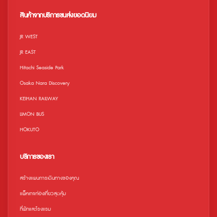
เว็บไซต์อย่างเป็นทางการ ข้อจำกัด • เด็ก
ออกจากสถานีได้ ถึงบัตรจะหมดอายุแล้ว
อายุ 0-3 ปี สามารถเข้าชมได้ฟรี • เด็กที่
สินค้าจากบริการขนส่งยอดนิยม
มีอายุระหว่าง 0-3 ปี จะต้องอยู่ภายใต้การ
ดูแลของผู้ใหญ่ตลอดเวลา • ไม่สามารถใช้
ร่วมกับคูปองอื่น คูปองพิเศษ ส่วนลด ฯลฯ •
JR WEST
เวลาทำการอาจมีการเปลี่ยนแปลงขึ้นอยู่กับ
ฤดูกาล • สถานที่และกิจกรรมอาจถูกระงับ /
JR EAST
ยกเลิกเนื่องจากสภาพอากาศไม่เอื้ออำนวย
หรือสถานการณ์ในท้องถิ่น ในกรณีนี้เราจะไม่
Hitachi Seaside Park
สามารถคืนเงินค่าขนส่งไปยังสถานที่ได้ •
โปรดทราบว่าเวลาทำการอาจมีการ
Osaka Nara Discovery
เปลี่ยนแปลง สำหรับข้อมูลล่าสุดเกี่ยวกับเวลา
ทำการ สามารถตรวจสอบได้ทางเว็บไซต์
KEIHAN RAILWAY
อย่างเป็นทางการของพิพิธภัณฑ์สัตว์น้ำ
Sunshine Aquarium
LIMON BUS
HOKUTO
บริการของเรา
สร้างแผนการเดินทางของคุณ
แพ็คเกจท่องเที่ยวสุดคุ้ม
ที่พักและโรงแรม