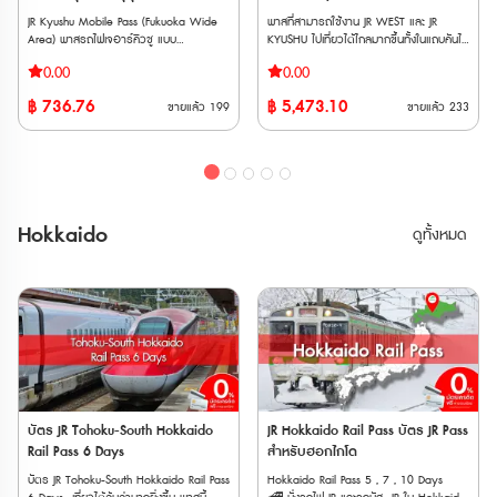
รถไฟ Tobu ไม่ว่าจะเป็น Nikkō, SPACIA
City (Temporary Closure) Attractions
City (Temporary Closure) Attractions
ซันโย, ซันอิน และคิวชูตอนเหนือ 7
Nikkō, Kinugawa และ SPACIA Kinugawa
JR Kyushu Mobile Pass (Fukuoka Wide
พาสที่สามารถใช้งาน JR WEST และ JR
Ride 3 6. Nonotori Coupon JPY3000
Ride 3 6. Nonotori Coupon JPY3000
วัน
ข้อจำกัด * ไม่สามารถใช้ JR TOKYO
Area) พาสรถไฟเจอาร์คิวชู แบบ
KYUSHU ไปเที่ยวได้ไกลมากขึ้นทั้งในแถบคันไซ
7. SMALL WORLDS TOKYO Admission
7. SMALL WORLDS TOKYO Admission
Wide Pass กับรถไฟสาย Tokaido
อิเล็กทรอนิกส์ สำหรับเที่ยวรอบฟุกุโอกะ โคคุ
และถึงเกาะคิวชูเหนือ เพิ่มเส้นทางมากกว่าเดิม
Tickets ตรวจสอบรายชื่อสถานที่ที่เข้า
Tickets ตรวจสอบรายชื่อสถานที่ที่เข้า
0.00
0.00
Shinkansen ได้ * ไม่สามารถใช้ได้กับรถไฟ
ระ โมจิโกะ คุรุเมะ ครบจบใน 2 วัน ● ไม่
ขึ้นรถไฟ JR ได้ไม่จำกัด จาก Osaka /
ร่วมเพิ่มเติม
ร่วมเพิ่มเติม
ใต้ดินใน Tokyo * หากใช้รถไฟ Gran Class,
ต้องต่อคิวแลกพาส ซื้อปุ๊ป กดใช้งานได้ทันที
Kyoto ไปยัง Sanyo / San’in และ Kyushu
ได้ที่ https://travelcontentsapp.com/en/have-
ได้ที่ https://travelcontentsapp.com/en/have
฿
736.76
฿
5,473.10
ขายแล้ว
199
ขายแล้ว
233
Green Car หรือรถไฟตู้นอน ต้องซื้อตั๋ว
● ไม่ต้องกลัวพาสหาย พาสอยู่ในโทรศัพท์
เหนือ **เวาเชอร์กระดาษ จัดส่งทาง EMS
fun-pass/tokyo/ Have Fun in
fun-pass/tokyo/ Have Fun in
ระบุที่นั่งแบบ Super Express เพิ่มเติม * การ
เราตลอดเวลา ● ขึ้นรถไฟด่วนพิเศษที่นั่ง
ภายใน 3 วันทำการ** **ตั๋ว JR สามารถสั่ง
Tohoku Pass (สามารถเลือกเข้าชมได้ 3
Tohoku Pass (สามารถเลือกเข้าชมได้ 3
โดยสาร Fujisan Express, Fujisan View
Non-Reserved Seat ในพื้นที่ที่กำหนด ไม่
ซื้อล่วงหน้าก่อนเดินทางได้ 90 วัน เนื่องจาก
สถานที่ ) 1. Michinoku Date Masamune
สถานที่ ) 1. Michinoku Date Masamune
Express และ Fuji Tozan Densha ต้องเสีย
จำกัดรอบ ตั๋ว E-Ticket ส่งให้ทางอีเมล
ต้องนำ Voucher JR ไปแลกตั๋วจริงที่ญี่ปุ่น
Historical Museum ＆ Matsushima Trick
Historical Museum ＆ Matsushima Trick
ค่าใช้จ่ายเพิ่มเติม * GALA Yuzawa Station
ทันทีหลังซื้อ สามารถเปิดใช้งานภายใน 30
ภายในไม่เกิน 90 วัน
Art Special Exhibition Combined
Art Special Exhibition Combined
ใช้ได้เฉพาะช่วงที่ GALA Yuzawa Snow
วัน นับจากวันสั่งซื้อ **ต้องระบุวันใช้งานและ
Admission Ticket + 2 Grilled Oysters Set
Admission Ticket + 2 Grilled Oysters Set
Resort เปิดให้บริการ * ไม่สามารถใช้พาสกับ
ไม่สามารถเปลี่ยนแปลงได้** ระยะเวลาการ
2. Kakiya Fry Tei Matsushima
2. Kakiya Fry Tei Matsushima
Hokkaido
ดูทั้งหมด
รถบัส JR ได้ 💺การจองที่นั่ง * หากใช้ที่
ใช้งาน: 2 วันติดต่อกัน เงื่อนไขการใช้งาน:
Indulgence Set(Bomb Oyster
Indulgence Set(Bomb Oyster
นั่งสำรองบน Shinkansen หรือ limited
1. ผู้ถือบัตรต้องแสดงหนังสือเดินทางเมื่อเจ้า
Fry+Large Oyster Fry Skewer+Salted
Fry+Large Oyster Fry Skewer+Salted
express ต้องมีตั๋วจองที่นั่งแยกต่างหาก *
หน้าที่ขอในระหว่างการใช้พาส 2. ตั๋วนี้
Lemon Soda) 3. Matsushima
Lemon Soda) 3. Matsushima
บางขบวนมีเฉพาะที่นั่งแบบจองเท่านั้น และไม่
สามารถใช้ได้สำหรับที่นั่งไม่สำรองของรถ
Kamaboko Honpo Hand-grilled
Kamaboko Honpo Hand-grilled
สามารถจองบนขบวนได้ ต้องจองล่วงหน้าที่
ด่วนและรถท้องถิ่นที่ดำเนินการโดย JR
Sasakamaboko fishcake experience (1
Sasakamaboko fishcake experience (1
เคาน์เตอร์ให้บริการ * สามารถทำการจองที่
Kyushu ในพื้นที่ที่กำหนดเท่านั้น (ไม่รวม
piece),seaweed rice crackers × 2 bags
piece),seaweed rice crackers × 2 bags
นั่งล่วงได้ที่ เครื่องจำหน่ายตั๋วอัตโนมัติและ
Kyushu Shinkansen และ Sanyo
4. Matsushima Sightseeing
4. Matsushima Sightseeing
เคาน์เตอร์บริการ * สามารถจองที่ล่วงหน้า
Shinkansen) 3. ไม่สามารถใช้บริการของ
Boat「NIOMARU Course」 1,500-yen
Boat「NIOMARU Course」 1,500-yen
ออนไลน์ได้ที่ "JR-EAST Train Reservation"
รถไฟนอก JR (เช่น Fukuoka City Subway)
boarding ticket 5. Zuiganji Admission
boarding ticket 5. Zuiganji Admission
📱วิธีการใช้งาน * นำเวาเชอร์พร้อม
4. หากผู้ถือบัตรนั่งที่นั่งสำรอง (Reserved
Fee & Original Clear File Set คำ
Fee & Original Clear File Set คำ
หนังสือเดินทางตัวสจริงของผู้ใช้งานทุกคน
Seat) หรือใน Green car ผู้ถือบัตรจะต้อง
แนะนำเพิ่มเติมในการตรวจสอบ: 1. การดู
แนะนำเพิ่มเติมในการตรวจสอบ: 1. การดู
ไปรับพาสตัวจริงที่เคาน์เตอร์ JR (ตรวจสอบ
ชำระค่าใช้จ่ายเพิ่มเติมสามารถ 5. ผู้ถือบัตร
บัตร JR Tohoku-South Hokkaido
JR Hokkaido Rail Pass บัตร JR Pass
รายละเอียด: คลิกที่ชื่อสถานที่นั้นๆ เพื่อดู
รายละเอียด: คลิกที่ชื่อสถานที่นั้นๆ เพื่อดู
สถานที่แลกพาส JR East Pass (Tohoku
จะต้องชำระค่าใช้จ่ายที่เกิดขึ้นจากการเดิน
Rail Pass 6 Days
สำหรับฮอกไกโด
ข้อมูลสำคัญ เช่น: ⌚ เวลาทำการ (Business
ข้อมูลสำคัญ เช่น: ⌚ เวลาทำการ (Business
Area)) * ต้องระบุวันที่เริ่มใช้งานภายใน 1
ทางออกนอกพื้นที่ที่กำหนด
Hours): บางสถานที่อาจมีเวลาเปิด-ปิดไม่เท่า
Hours): บางสถานที่อาจมีเวลาเปิด-ปิดไม่เท่า
บัตร JR Tohoku-South Hokkaido Rail Pass
Hokkaido Rail Pass 5 , 7 , 10 Days
เดือนขณะที่แลกรับพาสจริง และไม่สามารถ
กันในแต่ละวัน 🗓 วันหยุดประจำ (Public
กันในแต่ละวัน 🗓 วันหยุดประจำ (Public