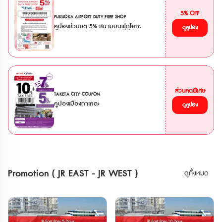
รถไฟสาย Joshin Dentetsu • รถไฟสาย
**ตั๋ว JR สามารถสั่งซื้อล่วงหน้าก่อนเดินทาง
Saitama New Urban Transit (Ōmiya -
ได้ 90 วัน เนื่องจากต้องนำ Voucher JR ไป
5% OFF
FUKUOKA AIRPORT DUTY FREE SHOP
the Railway Museum) • รถไฟสาย Tokyo
แลกตั๋วจริงที่ญี่ปุ่นภายในไม่เกิน 90 วัน
คูปองส่วนลด 5% สนามบินฟุกุโอกะ
Waterfront Area Rapid Transit (Rinkai) •
**กรณีทำรายการสั่งซื้อตั๋ว E-Ticket
ดูคูปอง
รถไฟ Hokuriku Shinkansen ระหว่าง
ภายในเวลา 13.00 น. จะได้รับ Voucher
Tokyo - Sakudaira • รถไฟ
ทางอีเมลภายในวัน และหากสั่งซื้อหลังเวลา
Joetsu Shinkansen ระหว่าง Tokyo - Gala
ดังกล่าว จะได้รับภายในวันถัดไป บัตร JR
Yuzawa • รถไฟ Tohoku Shinkansen
Pass สำหรับภูมิภาคคันไซ และ บัตร Have
ระหว่าง Tokyo - Nasushiobara •
Fun in Okayama Pass การใช้งาน •
รถไฟ Tobu ไม่ว่าจะเป็น Nikkō, SPACIA
สามารถใช้รถไฟ Sanyo Shinkansen (Shin-
Nikkō, Kinugawa และ SPACIA Kinugawa
Osaka-Okayama รวมไปถึง NOZOMI,
ข้อจำกัด * ไม่สามารถใช้ JR TOKYO
ส่วนลดพิเศษ
MIZUHO) • สามารถใช้รถไฟด่วนพิเศษและ
TAKETA CITY COUPON
Wide Pass กับรถไฟสาย Tokaido
รถไฟธรรมดา (รวมไปถึงรถไฟเร็วและรถไฟ
คูปองเมืองทาเคตะ
ดูคูปอง
Shinkansen ได้ * ไม่สามารถใช้ได้กับรถไฟ
เร็วพิเศษ) ภายใน Area แบบไม่ระบุที่นั่ง •
ใต้ดินใน Tokyo * หากใช้รถไฟ Gran Class,
สามารถทำ Reserved Seat ที่ตู้ปกติได้ฟรี
Green Car หรือรถไฟตู้นอน ต้องซื้อตั๋ว
แบบไม่จำกัดครั้ง สามารถใช้กับขบวน Sanyo
ระบุที่นั่งแบบ Super Express เพิ่มเติม * การ
Shinkansen (Shin-Osaka-Okayama) และ
โดยสาร Fujisan Express, Fujisan View
ขบวนรถไฟด่วนพิเศษ
Express และ Fuji Tozan Densha ต้องเสีย
HARUKA,KUROSHIO,KONOTORI,SUPER
ค่าใช้จ่ายเพิ่มเติม * GALA Yuzawa Station
HAKUTO • สามารถใช้รถไฟ Kyoto Tanyo
ใช้ได้เฉพาะช่วงที่ GALA Yuzawa Snow
Railway • สามารถใช้รถไฟ Wakayama
Resort เปิดให้บริการ * ไม่สามารถใช้พาสกับ
Electric Railway • สามารถใช้รถไฟ Chizu
Promotion ( JR EAST - JR WEST )
ดูทั้งหมด
รถบัส JR ได้ 💺การจองที่นั่ง * หากใช้ที่
Express • สามารถใช้รถบัส West JR Bus
นั่งสำรองบน Shinkansen หรือ limited
ใน Area ได้ไม่อั้น • พาสนี้ใช้ได้ 5 วันต่อ
express ต้องมีตั๋วจองที่นั่งแยกต่างหาก *
เนื่อง (นับจากเที่ยงคืนวันแรก ถึง เที่ยงคืนวัน
บางขบวนมีเฉพาะที่นั่งแบบจองเท่านั้น และไม่
สุดท้าย) • สามารถใช้ได้เฉพาะนักท่องเที่ยว
สามารถจองบนขบวนได้ ต้องจองล่วงหน้าที่
ชาวต่างชาติเท่านั้น • Passport ข้าราชการ
เคาน์เตอร์ให้บริการ * สามารถทำการจองที่
ปกเล่มสีน้ำเงิน ไม่สามารถใช้งานพาสทุกพาส